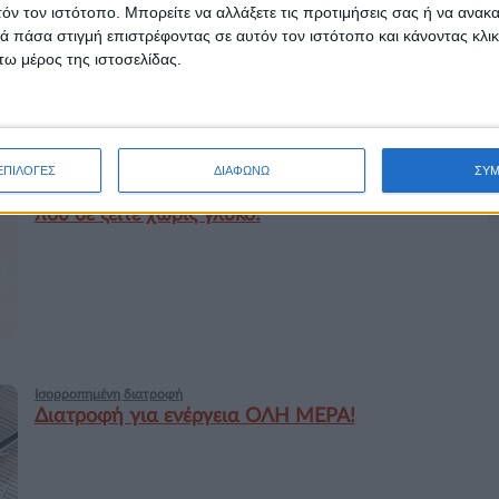
τόν τον ιστότοπο. Μπορείτε να αλλάξετε τις προτιμήσεις σας ή να ανακα
 πάσα στιγμή επιστρέφοντας σε αυτόν τον ιστότοπο και κάνοντας κλι
ω μέρος της ιστοσελίδας.
Ισορροπημένη διατροφή
ΕΠΙΛΟΓΕΣ
ΔΙΑΦΩΝΩ
ΣΥ
Μπισκότα με λιγότερη ζάχαρη: για εσάς
που δε ζείτε χωρίς γλυκό!
Ισορροπημένη διατροφή
Διατροφή για ενέργεια ΟΛΗ ΜΕΡΑ!