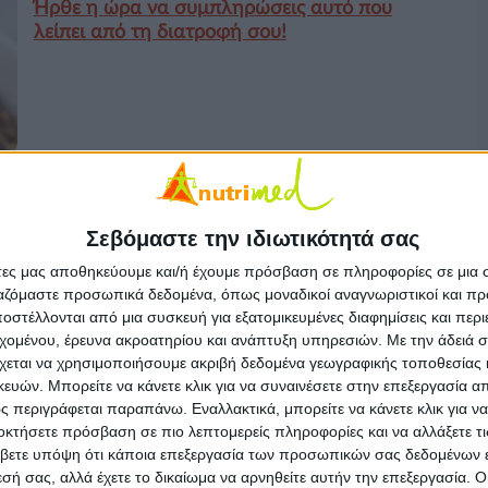
Ήρθε η ώρα να συμπληρώσεις αυτό που
λείπει από τη διατροφή σου!
Ισορροπημένη διατροφή
Η αξία των αρχαίων σπόρων στη
Σεβόμαστε την ιδιωτικότητά σας
διατροφή μας
άτες μας αποθηκεύουμε και/ή έχουμε πρόσβαση σε πληροφορίες σε μια
ργαζόμαστε προσωπικά δεδομένα, όπως μοναδικοί αναγνωριστικοί και 
στέλλονται από μια συσκευή για εξατομικευμένες διαφημίσεις και περ
εχομένου, έρευνα ακροατηρίου και ανάπτυξη υπηρεσιών.
Με την άδειά σα
χεται να χρησιμοποιήσουμε ακριβή δεδομένα γεωγραφικής τοποθεσίας 
ών. Μπορείτε να κάνετε κλικ για να συναινέσετε στην επεξεργασία απ
 περιγράφεται παραπάνω. Εναλλακτικά, μπορείτε να κάνετε κλικ για να
οκτήσετε πρόσβαση σε πιο λεπτομερείς πληροφορίες και να αλλάξετε τι
Ισορροπημένη διατροφή
Έξυπνοι τρόποι να μειώσετε τη ζάχαρη
βετε υπόψη ότι κάποια επεξεργασία των προσωπικών σας δεδομένων ε
στη διατροφή σας!
εσή σας, αλλά έχετε το δικαίωμα να αρνηθείτε αυτήν την επεξεργασία. 