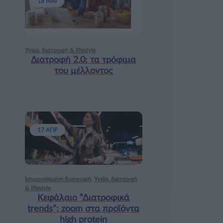
18 ΜΑΙ
Υγεία, διατροφή & lifestyle
Διατροφή 2.0: τα τρόφιμα
του μέλλοντος
17 ΑΠΡ
Ισορροπημένη διατροφή
,
Υγεία, διατροφή
& lifestyle
Κεφάλαιο “Διατροφικά
trends”: zoοm στα προϊόντα
high protein