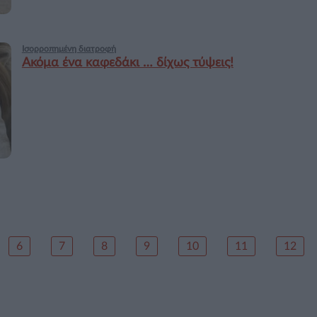
Ισορροπημένη διατροφή
Ακόμα ένα καφεδάκι … δίχως τύψεις!
6
7
8
9
10
11
12