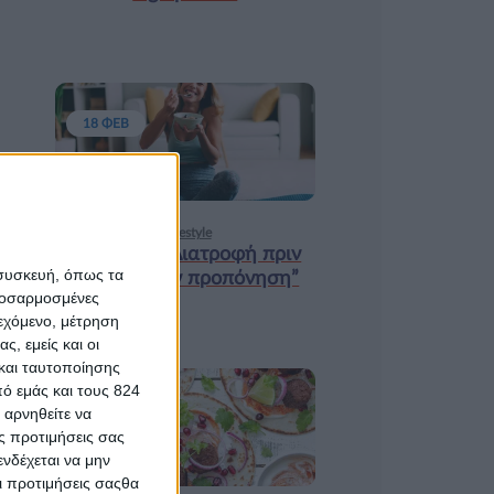
18 ΦΕΒ
Υγεία, διατροφή & lifestyle
Κεφάλαιο “Διατροφή πριν
 συσκευή, όπως τα
και μετά την προπόνηση”
προσαρμοσμένες
ιεχόμενο, μέτρηση
ς, εμείς και οι
και ταυτοποίησης
ό εμάς και τους 824
9 ΔΕΚ
 αρνηθείτε να
ς προτιμήσεις σας
νδέχεται να μην
Οι προτιμήσεις σαςθα