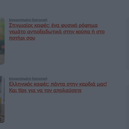
Ισορροπημένη διατροφή
Στιγμιαίος καφές: ένα φυσικό ρόφημα
γεμάτο αντιοξειδωτικά στην κούπα ή στο
ποτήρι σου
Ισορροπημένη διατροφή
Ελληνικός καφές: πάντα στην καρδιά μας!
Και tips για να τον απολαύσετε