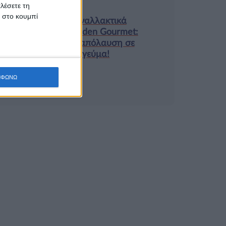
λέσετε τη
Τα νέα της αγοράς
κ στο κουμπί
Φυτικά Εναλλακτικά
Κρέατος Garden Gourmet:
θρέψη και απόλαυση σε
κάθε γεύμα!
ΜΦΩΝΩ