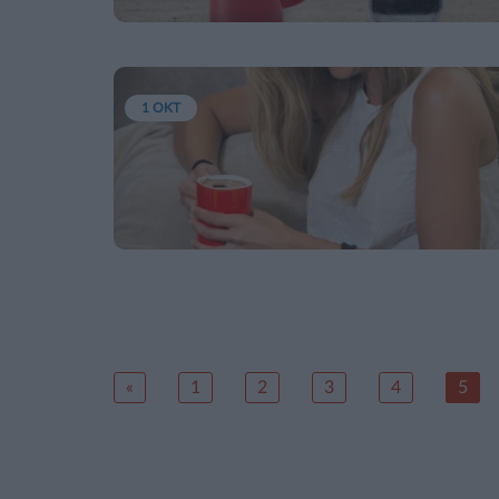
1 ΟΚΤ
«
1
2
3
4
5