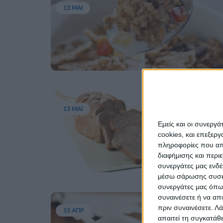
13 ΜΑΙ
13 ΜΑΙ
Εμείς και οι συνεργ
cookies, και επεξε
πληροφορίες που απο
διαφήμισης και περι
συνεργάτες μας ενδέ
μέσω σάρωσης συσκευ
συνεργάτες μας όπως
συναινέσετε ή να απ
πριν συναινέσετε.
Λά
15 ΑΠΡ
απαιτεί τη συγκατάθ