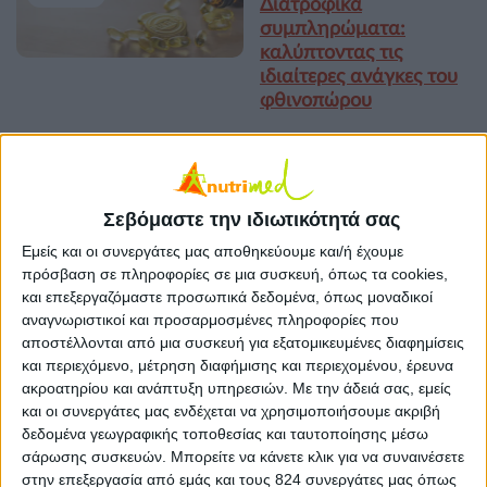
Διατροφικά
συμπληρώματα:
καλύπτοντας τις
ιδιαίτερες ανάγκες του
φθινοπώρου
Διατροφή για κάθε στιγμή
Σνακ στο γραφείο:
19 ΣΕΠ
υγιεινές επιλογές για
Σεβόμαστε την ιδιωτικότητά σας
ενέργεια χωρίς τύψεις
Εμείς και οι συνεργάτες μας αποθηκεύουμε και/ή έχουμε
πρόσβαση σε πληροφορίες σε μια συσκευή, όπως τα cookies,
και επεξεργαζόμαστε προσωπικά δεδομένα, όπως μοναδικοί
Nutrimed
,
Διατροφή για κάθε
αναγνωριστικοί και προσαρμοσμένες πληροφορίες που
στιγμή
,
Υγεία, διατροφή & lifestyle
αποστέλλονται από μια συσκευή για εξατομικευμένες διαφημίσεις
18 ΙΟΥΛ
Θρέφοντας μια νέα
και περιεχόμενο, μέτρηση διαφήμισης και περιεχομένου, έρευνα
ζωή: μαθαίνουμε για τη
ακροατηρίου και ανάπτυξη υπηρεσιών.
Με την άδειά σας, εμείς
διατροφή κατά την
και οι συνεργάτες μας ενδέχεται να χρησιμοποιήσουμε ακριβή
περίοδο του θηλασμού
δεδομένα γεωγραφικής τοποθεσίας και ταυτοποίησης μέσω
σάρωσης συσκευών. Μπορείτε να κάνετε κλικ για να συναινέσετε
στην επεξεργασία από εμάς και τους 824 συνεργάτες μας όπως