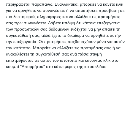
Διατροφή για κάθε ηλικία
,
περιγράφεται παραπάνω. Εναλλακτικά, μπορείτε να κάνετε κλικ
Διατροφή για κάθε στιγμή
,
Υγεία,
21 ΜΑΙ
για να αρνηθείτε να συναινέσετε ή να αποκτήσετε πρόσβαση σε
διατροφή & lifestyle
πιο λεπτομερείς πληροφορίες και να αλλάξετε τις προτιμήσεις
Τρώμε “για δύο”:
σας πριν συναινέσετε.
Λάβετε υπόψη ότι κάποια επεξεργασία
μαθαίνουμε για τη
των προσωπικών σας δεδομένων ενδέχεται να μην απαιτεί τη
διατροφή στην
συγκατάθεσή σας, αλλά έχετε το δικαίωμα να αρνηθείτε αυτήν
εγκυμοσύνη
την επεξεργασία. Οι προτιμήσεις σαςθα ισχύουν μόνο για αυτόν
τον ιστότοπο. Μπορείτε να αλλάξετε τις προτιμήσεις σας ή να
ανακαλέσετε τη συγκατάθεσή σας ανά πάσα στιγμή
Διατροφή για κάθε στιγμή
,
επιστρέφοντας σε αυτόν τον ιστότοπο και κάνοντας κλικ στο
Ισορροπημένη διατροφή
11 ΑΠΡ
Θρεπτικά και
κουμπί "Απορρήτου" στο κάτω μέρος της ιστοσελίδας.
χορταστικά snacks για
τη Μεγάλη Εβδομάδα-
και όχι μόνο φυσικά!
Διατροφή για κάθε στιγμή
Θρεπτικό και
7 ΜΑΡ
απολαυστικό πρωινό
για όλη την οικογένεια
έτοιμο μέσα σε λίγα