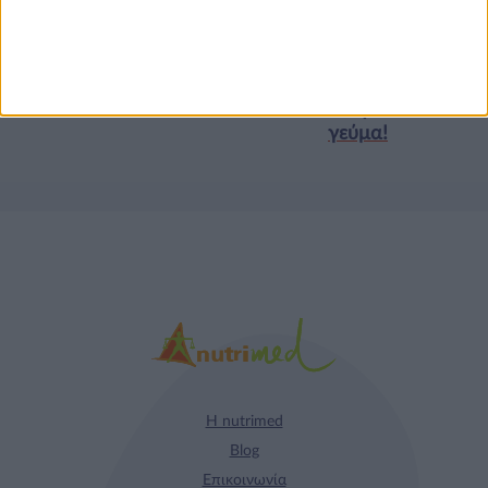
Τα νέα της αγοράς
Φυτικά Εναλλακτικά
9 ΔΕΚ
Κρέατος Garden
Gourmet: θρέψη και
απόλαυση σε κάθε
γεύμα!
Η nutrimed
Blog
Επικοινωνία