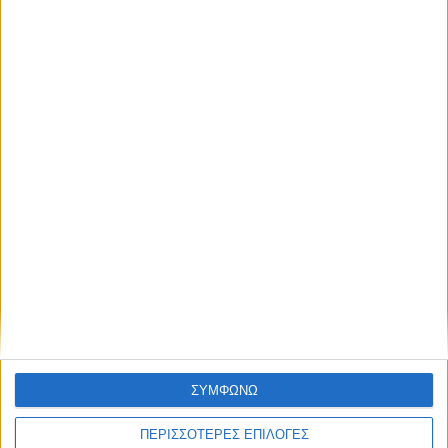
Διατροφή για κάθε στιγμή
Τα snacks της νηστείας:
20 ΜΑΡ
νόστιμα και υγιεινά
Διατροφή για κάθε στιγμή
Πρωινό…on the way: η
5 ΜΑΡ
λύση στο χέρι σου
Διατροφή για κάθε στιγμή
Χειμερινή εξόρμηση;
5 ΙΑΝ
Εφοδιαστείτε με τα
ΣΥΜΦΩΝΩ
κατάλληλα snacks
ΠΕΡΙΣΣΟΤΕΡΕΣ ΕΠΙΛΟΓΕΣ