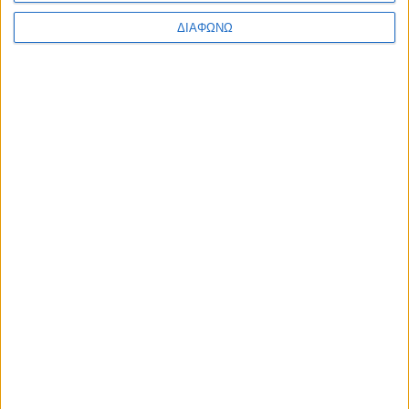
1
2
3
4
5
6
7
ΔΙΑΦΩΝΩ
Περισσότερα
Υγεία, διατροφή & lifestyle
Διατροφή 2.0: τα
18 ΜΑΙ