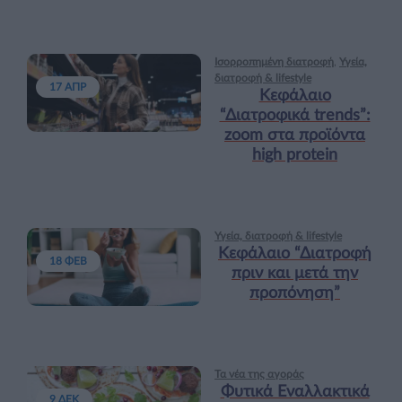
Ισορροπημένη διατροφή
,
Υγεία,
διατροφή & lifestyle
17 ΑΠΡ
Κεφάλαιο
“Διατροφικά trends”:
zoοm στα προϊόντα
high protein
Υγεία, διατροφή & lifestyle
Κεφάλαιο “Διατροφή
18 ΦΕΒ
πριν και μετά την
προπόνηση”
Τα νέα της αγοράς
Φυτικά Εναλλακτικά
9 ΔΕΚ