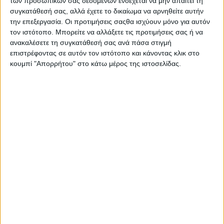
των προσωπικών σας δεδομένων ενδέχεται να μην απαιτεί τη
πρωτεΐνη ζωικής προέλευσης) πάντα μιλάμε
συγκατάθεσή σας, αλλά έχετε το δικαίωμα να αρνηθείτε αυτήν
για
πρωτεΐνη υψηλής βιολογικής αξίας.
την επεξεργασία. Οι προτιμήσεις σαςθα ισχύουν μόνο για αυτόν
τον ιστότοπο. Μπορείτε να αλλάξετε τις προτιμήσεις σας ή να
Τι εννοούμε με αυτό;
ανακαλέσετε τη συγκατάθεσή σας ανά πάσα στιγμή
επιστρέφοντας σε αυτόν τον ιστότοπο και κάνοντας κλικ στο
Οι πρωτεΐνες, όσον αφορά τη χημική τους δομή,
κουμπί "Απορρήτου" στο κάτω μέρος της ιστοσελίδας.
είναι πολύπλοκες ενώσεις που αποτελούνται από
μικρότερες/απλούστερες ενώσεις, τα αμινοξέα. Ο
οργανισμός μας έχει την ικανότητα να συνθέσει τα
περισσότερα από αυτά τα αμινοξέα. Υπάρχουν,
ωστόσο,
9 αμινοξέα που δεν μπορούν να
συντεθούν ενδογενώς και τα προσλαμβάνουμε
μέσω της διατροφής μας – αυτά τα αμινοξέα
ονομάζονται απαραίτητα.
Οι πρωτεΐνες που περιέχουν όλα τα απαραίτητα
αμινοξέα στην αναλογία που τα χρειάζεται ο
οργανισμός ονομάζονται υψηλής βιολογικής αξίας.