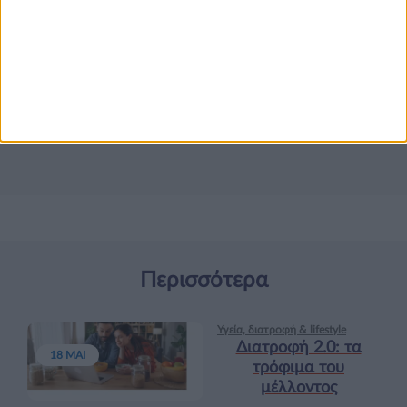
Περισσότερα
Υγεία, διατροφή & lifestyle
Διατροφή 2.0: τα
18 ΜΑΙ
τρόφιμα του
μέλλοντος