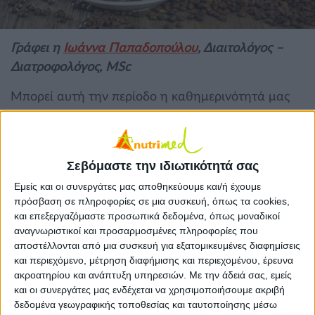
Γράφει η
Ιωάννα Παπαδοπούλου
, Διαιτολόγος –
Διατροφολόγος, MSc
Μπορεί αυτή την περίοδο η καθημερινότητά μας
να έχει αλλάξει και να περνάμε πολύ χρόνο στο
σπίτι, αυτό έχει, όμως, και τα καλά του. Μας δίνεται
η ευκαιρία, για παράδειγμα, να ετοιμάσουμε και να
Σεβόμαστε την ιδιωτικότητά σας
απολαύσουμε με την ησυχία μας το αγαπημένο
Εμείς και οι συνεργάτες μας αποθηκεύουμε και/ή έχουμε
μας ρόφημα, που δεν είναι άλλο από τον
πρόσβαση σε πληροφορίες σε μια συσκευή, όπως τα cookies,
παραδοσιακό μας ελληνικό καφέ!
και επεξεργαζόμαστε προσωπικά δεδομένα, όπως μοναδικοί
Ελληνικός καφές – Μια διαχρονική αξία
αναγνωριστικοί και προσαρμοσμένες πληροφορίες που
αποστέλλονται από μια συσκευή για εξατομικευμένες διαφημίσεις
Η διάδοση του ελληνικού καφέ στη χώρα μας
και περιεχόμενο, μέτρηση διαφήμισης και περιεχομένου, έρευνα
ξεκίνησε στα μέσα του 18ου αιώνα από τις
ακροατηρίου και ανάπτυξη υπηρεσιών.
Με την άδειά σας, εμείς
ελληνικές συνοικίες της Κωνσταντινούπολης και
και οι συνεργάτες μας ενδέχεται να χρησιμοποιήσουμε ακριβή
δεδομένα γεωγραφικής τοποθεσίας και ταυτοποίησης μέσω
της Θεσσαλονίκης. Με το πέρασμα του χρόνου,