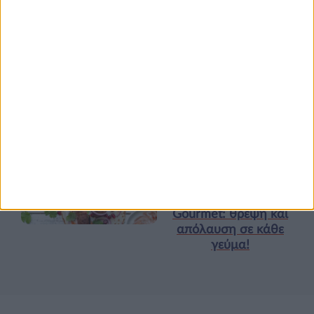
Υγεία, διατροφή & lifestyle
Κεφάλαιο “Διατροφή
18 ΦΕΒ
πριν και μετά την
προπόνηση”
Τα νέα της αγοράς
Φυτικά Εναλλακτικά
9 ΔΕΚ
Κρέατος Garden
Gourmet: θρέψη και
απόλαυση σε κάθε
γεύμα!