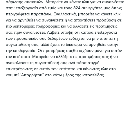
σάρωσης συσκευών. Μπορείτε να κάνετε κλικ για να συναινέσετε
κατάφερε να γίνει αναπόσπαστο κομμάτι της
στην επεξεργασία από εμάς και τους 824 συνεργάτες μας όπως
κουλτούρας μας. Παρόλο που τις τελευταίες
περιγράφεται παραπάνω. Εναλλακτικά, μπορείτε να κάνετε κλικ
δεκαετίες πολλά νέα είδη καφέ έκαναν την
για να αρνηθείτε να συναινέσετε ή να αποκτήσετε πρόσβαση σε
πιο λεπτομερείς πληροφορίες και να αλλάξετε τις προτιμήσεις
εμφάνισή τους και έγιναν ιδιαίτερα δημοφιλή, ο
σας πριν συναινέσετε.
Λάβετε υπόψη ότι κάποια επεξεργασία
ελληνικός καφές δεν έχασε ποτέ τους φανατικούς
των προσωπικών σας δεδομένων ενδέχεται να μην απαιτεί τη
θαυμαστές του. Μάλιστα, τα τελευταία χρόνια έχει
συγκατάθεσή σας, αλλά έχετε το δικαίωμα να αρνηθείτε αυτήν
την επεξεργασία. Οι προτιμήσεις σαςθα ισχύουν μόνο για αυτόν
παρατηρηθεί πως ο ελληνικός καφές κερδίζει
τον ιστότοπο. Μπορείτε να αλλάξετε τις προτιμήσεις σας ή να
έδαφος στο νεανικό κοινό, αφού όλο και
ανακαλέσετε τη συγκατάθεσή σας ανά πάσα στιγμή
περισσότεροι νέοι απολαμβάνουν το μοναδικό
επιστρέφοντας σε αυτόν τον ιστότοπο και κάνοντας κλικ στο
άρωμα και την πλούσια γεύση του, αλλά και
κουμπί "Απορρήτου" στο κάτω μέρος της ιστοσελίδας.
αναγνωρίζουν τα πλεονεκτήματά του για τη
διατροφή και την υγεία μας:
þ
Ελληνικός καφές – ένα ρόφημα χωρίς θερμίδες
Σε αντίθεση με άλλα ροφήματα, όπως οι χυμοί και
τα αναψυκτικά,
το θερμιδικό περιεχόμενο του καφέ
είναι σχεδόν μηδενικό.
Έτσι, αν ακολουθείτε κάποια