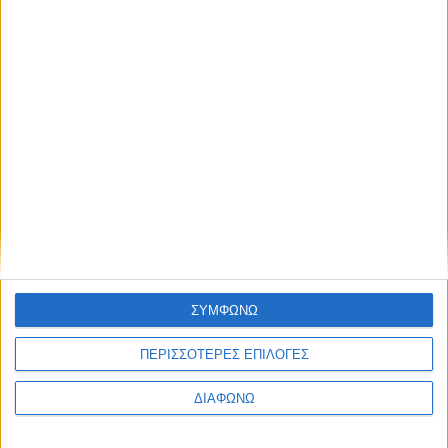
Σωστές διατροφικές
7 ΜΑΙ
συνήθειες με τα
μπισκότα
Παπαδοπούλου και το
Ελληνικό Παιδικό
Μουσείο
Τα νέα της αγοράς
Βιολογικά, συμβατικά ή
6 ΜΑΙ
μήπως μεταλλαγμένα
τρόφιμα;
ΣΥΜΦΩΝΩ
«
1
...
6
7
8
9
10
ΠΕΡΙΣΣΟΤΕΡΕΣ ΕΠΙΛΟΓΕΣ
ΔΙΑΦΩΝΩ