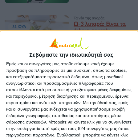
Τα νέα της αγοράς
Ω-3 λιπαρά: Είναι τα
31 ΙΟΥΛ
ψάρια αρκετά;
Σεβόμαστε την ιδιωτικότητά σας
Τα νέα της αγοράς
Εμείς και οι συνεργάτες μας αποθηκεύουμε και/ή έχουμε
Μεγάλη καλοκαιρινή
21 ΙΟΥΛ
πρόσβαση σε πληροφορίες σε μια συσκευή, όπως τα cookies,
προσφορά από τον
και επεξεργαζόμαστε προσωπικά δεδομένα, όπως μοναδικοί
Λουμίδης Παπαγάλος
αναγνωριστικοί και προσαρμοσμένες πληροφορίες που
Παραδοσιακός!
αποστέλλονται από μια συσκευή για εξατομικευμένες διαφημίσεις
και περιεχόμενο, μέτρηση διαφήμισης και περιεχομένου, έρευνα
ακροατηρίου και ανάπτυξη υπηρεσιών.
Με την άδειά σας, εμείς
Τα νέα της αγοράς
και οι συνεργάτες μας ενδέχεται να χρησιμοποιήσουμε ακριβή
Μεγάλος Διαγωνισμός
3 ΙΟΥΛ
δεδομένα γεωγραφικής τοποθεσίας και ταυτοποίησης μέσω
από τον Λουμίδης
σάρωσης συσκευών. Μπορείτε να κάνετε κλικ για να συναινέσετε
Παπαγάλος!
στην επεξεργασία από εμάς και τους 824 συνεργάτες μας όπως
περιγράφεται παραπάνω. Εναλλακτικά, μπορείτε να κάνετε κλικ