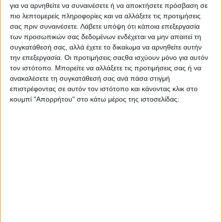
για να αρνηθείτε να συναινέσετε ή να αποκτήσετε πρόσβαση σε
Τα νέα της αγοράς
πιο λεπτομερείς πληροφορίες και να αλλάξετε τις προτιμήσεις
Και ελληνικός και..
σας πριν συναινέσετε.
Λάβετε υπόψη ότι κάποια επεξεργασία
26 ΙΟΥΝ
παγωμένος!
των προσωπικών σας δεδομένων ενδέχεται να μην απαιτεί τη
συγκατάθεσή σας, αλλά έχετε το δικαίωμα να αρνηθείτε αυτήν
την επεξεργασία. Οι προτιμήσεις σαςθα ισχύουν μόνο για αυτόν
τον ιστότοπο. Μπορείτε να αλλάξετε τις προτιμήσεις σας ή να
ανακαλέσετε τη συγκατάθεσή σας ανά πάσα στιγμή
Τα νέα της αγοράς
επιστρέφοντας σε αυτόν τον ιστότοπο και κάνοντας κλικ στο
Η έλλειψη σιδήρου και
23 ΙΟΥΝ
κουμπί "Απορρήτου" στο κάτω μέρος της ιστοσελίδας.
οι επιπτώσεις της
Τα νέα της αγοράς
Νέα αυτόματη μηχανή
20 ΙΟΥΝ
παρασκευής ελληνικού
καφέ!
Τα νέα της αγοράς