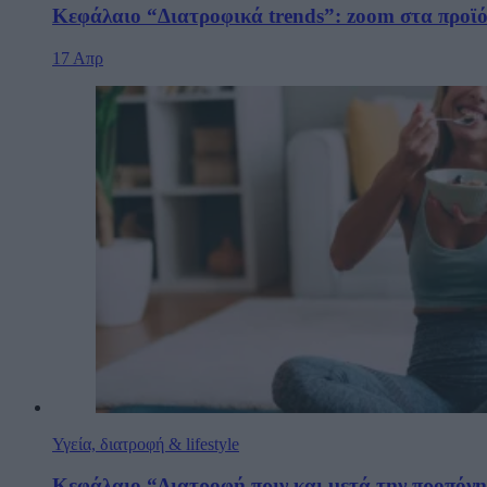
Κεφάλαιο “Διατροφικά trends”: zoοm στα προϊό
17 Απρ
Υγεία, διατροφή & lifestyle
Κεφάλαιο “Διατροφή πριν και μετά την προπόν