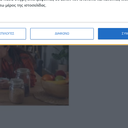
άλεσης
FITNESS® της Nestlé
μπορούν να κάνουν τη διατήρηση της γ
ω μέρος της ιστοσελίδας.
ΕΠΙΛΟΓΕΣ
ΔΙΑΦΩΝΩ
ΣΥ