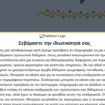
Σεβόμαστε την ιδιωτικότητά σας
άτες μας αποθηκεύουμε και/ή έχουμε πρόσβαση σε πληροφορίες σε μια
stlé, πιστός σύμμαχος της γυναικείας γραμμής…
ργαζόμαστε προσωπικά δεδομένα, όπως μοναδικοί αναγνωριστικοί και 
στέλλονται από μια συσκευή για εξατομικευμένες διαφημίσεις και περ
ς
Nestlé
, πιστός σύμμαχος της γυναικείας γραμμής, βοηθούν τις Ελλ
εχομένου, έρευνα ακροατηρίου και ανάπτυξη υπηρεσιών.
Με την άδειά σα
χεται να χρησιμοποιήσουμε ακριβή δεδομένα γεωγραφικής τοποθεσίας 
ρ της μπαίνουν σε ρυθμούς Samba και παρουσιάζουν μέσα από σύντο
ών. Μπορείτε να κάνετε κλικ για να συναινέσετε στην επεξεργασία απ
με μια ισορροπημένη διατροφή βοηθούν στη διατήρηση της γραμμής το
 περιγράφεται παραπάνω. Εναλλακτικά, μπορείτε να κάνετε κλικ για να
ώντας τα σώματά τους ως δείκτες – επισημαίνοντας, έτσι, στις φίλε
οκτήσετε πρόσβαση σε πιο λεπτομερείς πληροφορίες και να αλλάξετε τι
βετε υπόψη ότι κάποια επεξεργασία των προσωπικών σας δεδομένων ε
ατότητα στους fans τους να ανακαλύψουν τις ευεργετικές ιδιότητες 
εσή σας, αλλά έχετε το δικαίωμα να αρνηθείτε αυτήν την επεξεργασία. 
facebook (
https://www.facebook.com/NestleFitness.GR
).
τόν τον ιστότοπο. Μπορείτε να αλλάξετε τις προτιμήσεις σας ή να ανακα
 πάσα στιγμή επιστρέφοντας σε αυτόν τον ιστότοπο και κάνοντας κλι