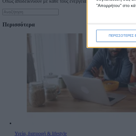
Όπως αποδεικνύουν με κάθε τους ενέργεια, τα δημητριακά ολικής 
"Απορρήτου" στο κάτ
Περισσότερα
ΠΕΡΙΣΣΟΤΕΡΕΣ 
Υγεία, διατροφή & lifestyle