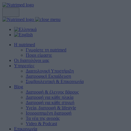
Η nutrimed
Γνωρίστε τη nutrimed
Ποιοι είμαστε
Οι διαιτολόγοι μας
Υπηρεσίες
Διαιτολογική Υποστήριξη
Διατροφική Εκπαίδευση
Συμβουλευτική & Επικοινωνία
Blog
Διατροφή & έλεγχος βάρους
Διατροφή για κάθε ηλικία
Διατροφή για κάθε στιγμή
Υγεία, διατροφή & lifestyle
Ισορροπημένη διατροφή
Τα νέα της αγοράς
Video & Podcast
Επικοινωνία