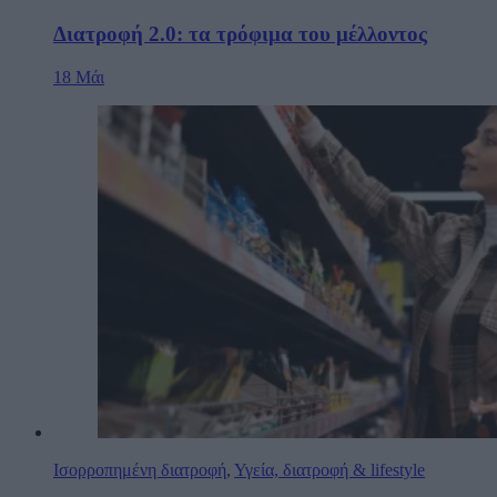
Διατροφή 2.0: τα τρόφιμα του μέλλοντος
18 Μάι
Ισορροπημένη διατροφή
,
Υγεία, διατροφή & lifestyle