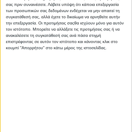
προγραμμάτων:
σας πριν συναινέσετε.
Λάβετε υπόψη ότι κάποια επεξεργασία
των προσωπικών σας δεδομένων ενδέχεται να μην απαιτεί τη
1. «Τα πιο νόστιμα μπισκότα» στο έκθεμα «Κουζίνα,
συγκατάθεσή σας, αλλά έχετε το δικαίωμα να αρνηθείτε αυτήν
ανακαλύπτω τον κόσμο του μπισκότου»
την επεξεργασία. Οι προτιμήσεις σαςθα ισχύουν μόνο για αυτόν
τον ιστότοπο. Μπορείτε να αλλάξετε τις προτιμήσεις σας ή να
2. «Φτιάχνω το δικό μου πρωινό» στο έκθεμα «Η
ανακαλέσετε τη συγκατάθεσή σας ανά πάσα στιγμή
Αγορά»
επιστρέφοντας σε αυτόν τον ιστότοπο και κάνοντας κλικ στο
3. «Ανακαλύπτω την ιστορία των μπισκότων
κουμπί "Απορρήτου" στο κάτω μέρος της ιστοσελίδας.
Παπαδοπούλου» στο έκθεμα «Σοφίτα»
4. «Το ντόμινο της ισορροπημένης διατροφής στο
έκθεμα «Γεια σου Πυθαγόρα!»
5. «Η τέχνη της αρτοποιίας στο Εργαστήρι.
Συγκεκριμένα, παιδιά ηλικίας 3-12 χρονών θα
πειραματιστούν με αγνές πρώτες ύλες, θα
παρασκευάσουν τα δικά τους μπισκότα και ψωμί,
θα ενημερωθούν για την πυραμίδα της διατροφής
μέσα από το παιχνίδι, θα ανακαλύψουν τη
σημασία του πρωινού γεύματος και της