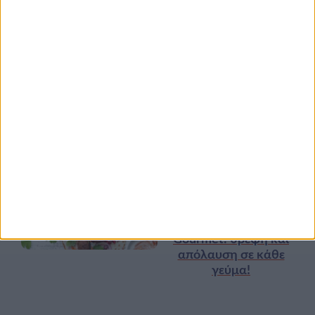
zoοm στα προϊόντα
high protein
Υγεία, διατροφή & lifestyle
Κεφάλαιο “Διατροφή
18 ΦΕΒ
πριν και μετά την
προπόνηση”
Τα νέα της αγοράς
Φυτικά Εναλλακτικά
9 ΔΕΚ
Κρέατος Garden
Gourmet: θρέψη και
απόλαυση σε κάθε
γεύμα!