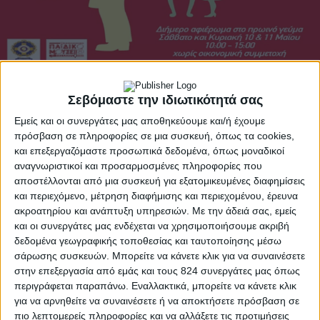
Το αφιέρωμα «Φτιάχνω το πιο νόστιμο και
Σεβόμαστε την ιδιωτικότητά σας
θρεπτικό πρωινό στο Παιδικό Μουσείο»
Εμείς και οι συνεργάτες μας αποθηκεύουμε και/ή έχουμε
επαναλαμβάνεται
πρόσβαση σε πληροφορίες σε μια συσκευή, όπως τα cookies,
Η
εταιρεία μπισκότων Παπαδοπούλου
και το
Σωματείο «Ελληνικό
και επεξεργαζόμαστε προσωπικά δεδομένα, όπως μοναδικοί
Παιδικό Μουσείο»
συνεχίζουν την μακροχρόνια και επιτυχημένη
αναγνωριστικοί και προσαρμοσμένες πληροφορίες που
συνεργασία τους υλοποιώντας για δεύτερη φορά το εκπαιδευτικό
αφιέρωμα
«Φτιάχνω το πιο νόστιμο και θρεπτικό πρωινό»
με στόχο την
αποστέλλονται από μια συσκευή για εξατομικευμένες διαφημίσεις
ανάδειξη της αδιαμφισβήτητης αξίας του πρωινού και της
και περιεχόμενο, μέτρηση διαφήμισης και περιεχομένου, έρευνα
ισορροπημένης διατροφής.
ακροατηρίου και ανάπτυξη υπηρεσιών.
Με την άδειά σας, εμείς
και οι συνεργάτες μας ενδέχεται να χρησιμοποιήσουμε ακριβή
Το Σαββατοκύριακο
10 & 11 Μαΐου
και ώρες
10.00
δεδομένα γεωγραφικής τοποθεσίας και ταυτοποίησης μέσω
– 15.00
, μικροί και μεγάλοι θα έχουν την ευκαιρία
σάρωσης συσκευών. Μπορείτε να κάνετε κλικ για να συναινέσετε
να εξασκήσουν τις αισθήσεις τους, να
στην επεξεργασία από εμάς και τους 824 συνεργάτες μας όπως
καλλιεργήσουν το ομαδικό τους πνεύμα και να
περιγράφεται παραπάνω. Εναλλακτικά, μπορείτε να κάνετε κλικ
για να αρνηθείτε να συναινέσετε ή να αποκτήσετε πρόσβαση σε
εκφραστούν δημιουργικά μέσα από μία σειρά
πιο λεπτομερείς πληροφορίες και να αλλάξετε τις προτιμήσεις