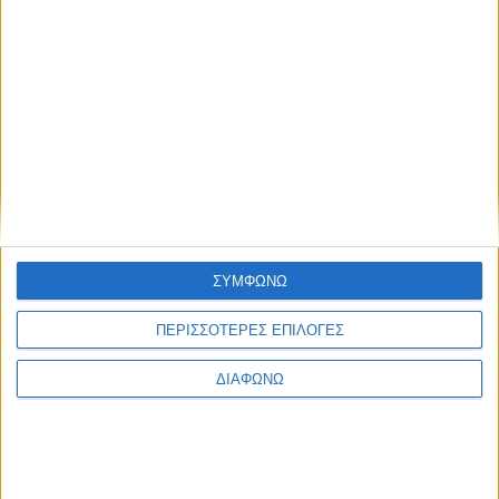
επικοινωνήστε με:
CIVITAS: Σίσσυ Βουργανά, Τ.:
+30 219 9991921
+30
219 9991921
/ 210 6852400 (ext. 221), M.:
+30 6972
770832
+30 6972 770832
, e-mail:
s.vourgana@civitas.gr
Ελληνικό Παιδικό Μουσείο: Έβελυν Μπανάκα, Τ.:
+30 210 3312995
+30 210 3312995
(ext. 122), M.:
+30 6976071232
+30 6976071232
, e-mail:
ΣΥΜΦΩΝΩ
ebanaka@hcm.gr
ΠΕΡΙΣΣΟΤΕΡΕΣ ΕΠΙΛΟΓΕΣ
ΔΙΑΦΩΝΩ