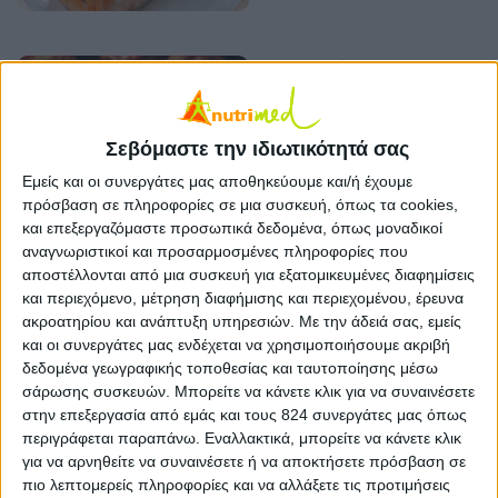
Μεσημεριανά
1η επιλογή: Μπιφτέκια
15 ΙΟΥΝ
light με καρότο
Σεβόμαστε την ιδιωτικότητά σας
Εμείς και οι συνεργάτες μας αποθηκεύουμε και/ή έχουμε
πρόσβαση σε πληροφορίες σε μια συσκευή, όπως τα cookies,
Μεσημεριανά
και επεξεργαζόμαστε προσωπικά δεδομένα, όπως μοναδικοί
7η επιλογή: Γαριδοπίλαφο
8 ΙΟΥΝ
αναγνωριστικοί και προσαρμοσμένες πληροφορίες που
αποστέλλονται από μια συσκευή για εξατομικευμένες διαφημίσεις
και περιεχόμενο, μέτρηση διαφήμισης και περιεχομένου, έρευνα
Μεσημεριανά
ακροατηρίου και ανάπτυξη υπηρεσιών.
Με την άδειά σας, εμείς
6η επιλογή: Ανοιξιάτικα
8 ΙΟΥΝ
και οι συνεργάτες μας ενδέχεται να χρησιμοποιήσουμε ακριβή
κεφτεδάκια
δεδομένα γεωγραφικής τοποθεσίας και ταυτοποίησης μέσω
γαλοπούλας
σάρωσης συσκευών. Μπορείτε να κάνετε κλικ για να συναινέσετε
στην επεξεργασία από εμάς και τους 824 συνεργάτες μας όπως
περιγράφεται παραπάνω. Εναλλακτικά, μπορείτε να κάνετε κλικ
Μεσημεριανά
για να αρνηθείτε να συναινέσετε ή να αποκτήσετε πρόσβαση σε
5η επιλογή: Risotto με
πιο λεπτομερείς πληροφορίες και να αλλάξετε τις προτιμήσεις
8 ΙΟΥΝ