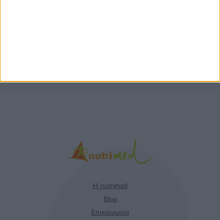
Τα νέα της αγοράς
Φυτικά Εναλλακτικά
9 ΔΕΚ
Κρέατος Garden
Gourmet: θρέψη και
απόλαυση σε κάθε
γεύμα!
Η nutrimed
Blog
Επικοινωνία