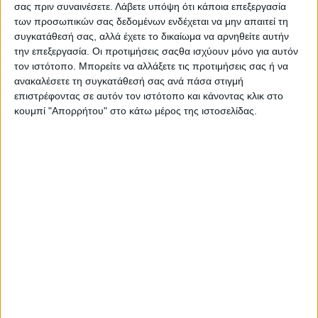
μανιτάρια
σας πριν συναινέσετε.
Λάβετε υπόψη ότι κάποια επεξεργασία
των προσωπικών σας δεδομένων ενδέχεται να μην απαιτεί τη
συγκατάθεσή σας, αλλά έχετε το δικαίωμα να αρνηθείτε αυτήν
την επεξεργασία. Οι προτιμήσεις σαςθα ισχύουν μόνο για αυτόν
τον ιστότοπο. Μπορείτε να αλλάξετε τις προτιμήσεις σας ή να
Μεσημεριανά
4η επιλογή: Γίγαντες με
ανακαλέσετε τη συγκατάθεσή σας ανά πάσα στιγμή
8 ΙΟΥΝ
επιστρέφοντας σε αυτόν τον ιστότοπο και κάνοντας κλικ στο
λιαστές ντομάτες
κουμπί "Απορρήτου" στο κάτω μέρος της ιστοσελίδας.
Μεσημεριανά
3η επιλογή: Μπάμιες
8 ΙΟΥΝ
με ντομάτα και
κόλιανδρο
Μεσημεριανά
2η επιλογή: Ριζότο με
8 ΙΟΥΝ
κοτόπουλο
Μεσημεριανά