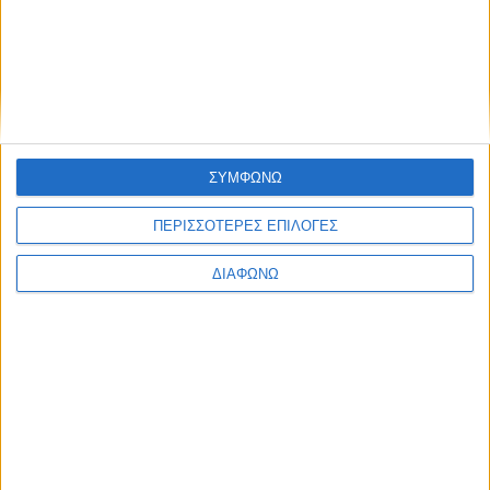
«
1
...
6
7
8
9
10
ΣΥΜΦΩΝΩ
ΠΕΡΙΣΣΟΤΕΡΕΣ ΕΠΙΛΟΓΕΣ
ΔΙΑΦΩΝΩ
Περισσότερα
Υγεία, διατροφή & lifestyle
Διατροφή 2.0: τα
18 ΜΑΙ
τρόφιμα του