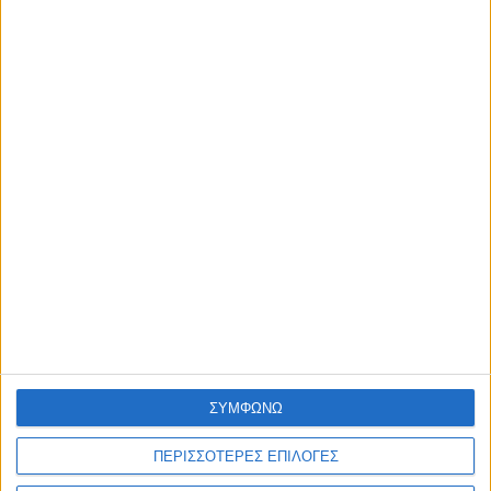
Τα νέα της αγοράς
Φυτικά Εναλλακτικά Κρέατος Garden
Gourmet: θρέψη και απόλαυση σε κάθε γεύμα!
9 Δεκ
Η nutrimed
Blog
Επικοινωνία
©2026 Nutrimed.
Designed by Porcupine Colours
-
Developed by
Joinweb
Τηλέφωνο:
+306936057020
ΣΥΜΦΩΝΩ
ΠΕΡΙΣΣΟΤΕΡΕΣ ΕΠΙΛΟΓΕΣ