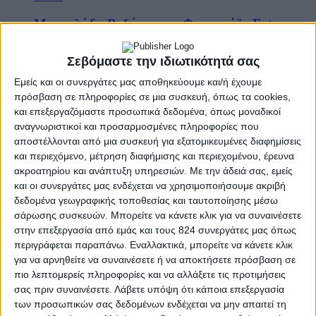
Μαρμελάδα Ροδάκινο με Φρουκτόζη Fytro
5 Ιούν
Σεβόμαστε την ιδιωτικότητά σας
Εμείς και οι συνεργάτες μας αποθηκεύουμε και/ή έχουμε
πρόσβαση σε πληροφορίες σε μια συσκευή, όπως τα cookies,
Γλυκά
και επεξεργαζόμαστε προσωπικά δεδομένα, όπως μοναδικοί
Μαρμελάδα Βύσσινο με Φρουκτόζη Fytro
αναγνωριστικοί και προσαρμοσμένες πληροφορίες που
αποστέλλονται από μια συσκευή για εξατομικευμένες διαφημίσεις
5 Ιούν
και περιεχόμενο, μέτρηση διαφήμισης και περιεχομένου, έρευνα
ακροατηρίου και ανάπτυξη υπηρεσιών.
Με την άδειά σας, εμείς
και οι συνεργάτες μας ενδέχεται να χρησιμοποιήσουμε ακριβή
δεδομένα γεωγραφικής τοποθεσίας και ταυτοποίησης μέσω
Γλυκά
σάρωσης συσκευών. Μπορείτε να κάνετε κλικ για να συναινέσετε
Επιδόρπιο γάλακτος με γεύση βανίλια
στην επεξεργασία από εμάς και τους 824 συνεργάτες μας όπως
περιγράφεται παραπάνω. Εναλλακτικά, μπορείτε να κάνετε κλικ
5 Ιούν
για να αρνηθείτε να συναινέσετε ή να αποκτήσετε πρόσβαση σε
πιο λεπτομερείς πληροφορίες και να αλλάξετε τις προτιμήσεις
σας πριν συναινέσετε.
Λάβετε υπόψη ότι κάποια επεξεργασία
των προσωπικών σας δεδομένων ενδέχεται να μην απαιτεί τη