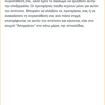
Γλυκά
συγκατάθεσή σας, αλλά έχετε το δικαίωμα να αρνηθείτε αυτήν
την επεξεργασία. Οι προτιμήσεις σαςθα ισχύουν μόνο για αυτόν
Γλύκισμα με μήλα με Κρέμα Ζαχαροπλαστικής
τον ιστότοπο. Μπορείτε να αλλάξετε τις προτιμήσεις σας ή να
Sweet & Balance
ανακαλέσετε τη συγκατάθεσή σας ανά πάσα στιγμή
επιστρέφοντας σε αυτόν τον ιστότοπο και κάνοντας κλικ στο
5 Ιούν
κουμπί "Απορρήτου" στο κάτω μέρος της ιστοσελίδας.
Γλυκά
Ακατέργαστη Ζάχαρη Fytro σε κύβους
5 Ιούν
Γλυκά
Muffin σοκολάτας με Κέικ Sweet & Balance
5 Ιούν