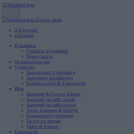
Η nutrimed
Γνωρίστε τη nutrimed
Ποιοι είμαστε
Οι διαιτολόγοι μας
Υπηρεσίες
Διαιτολογική Υποστήριξη
Διατροφική Εκπαίδευση
Συμβουλευτική & Επικοινωνία
Blog
Διατροφή & έλεγχος βάρους
Διατροφή για κάθε ηλικία
Διατροφή για κάθε στιγμή
Υγεία, διατροφή & lifestyle
Ισορροπημένη διατροφή
Τα νέα της αγοράς
Video & Podcast
Επικοινωνία