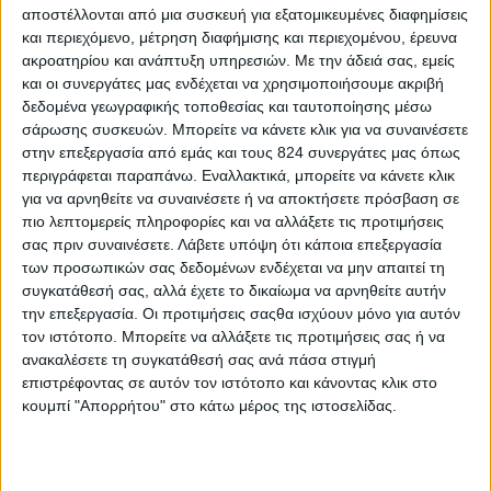
αποστέλλονται από μια συσκευή για εξατομικευμένες διαφημίσεις
και περιεχόμενο, μέτρηση διαφήμισης και περιεχομένου, έρευνα
ακροατηρίου και ανάπτυξη υπηρεσιών.
Με την άδειά σας, εμείς
και οι συνεργάτες μας ενδέχεται να χρησιμοποιήσουμε ακριβή
δεδομένα γεωγραφικής τοποθεσίας και ταυτοποίησης μέσω
σάρωσης συσκευών. Μπορείτε να κάνετε κλικ για να συναινέσετε
Περισσότερα
στην επεξεργασία από εμάς και τους 824 συνεργάτες μας όπως
περιγράφεται παραπάνω. Εναλλακτικά, μπορείτε να κάνετε κλικ
για να αρνηθείτε να συναινέσετε ή να αποκτήσετε πρόσβαση σε
Υγεία, διατροφή & lifestyle
πιο λεπτομερείς πληροφορίες και να αλλάξετε τις προτιμήσεις
Διατροφή 2.0: τα
18 ΜΑΙ
σας πριν συναινέσετε.
Λάβετε υπόψη ότι κάποια επεξεργασία
τρόφιμα του
των προσωπικών σας δεδομένων ενδέχεται να μην απαιτεί τη
μέλλοντος
συγκατάθεσή σας, αλλά έχετε το δικαίωμα να αρνηθείτε αυτήν
την επεξεργασία. Οι προτιμήσεις σαςθα ισχύουν μόνο για αυτόν
τον ιστότοπο. Μπορείτε να αλλάξετε τις προτιμήσεις σας ή να
ανακαλέσετε τη συγκατάθεσή σας ανά πάσα στιγμή
Ισορροπημένη διατροφή
,
Υγεία,
επιστρέφοντας σε αυτόν τον ιστότοπο και κάνοντας κλικ στο
διατροφή & lifestyle
κουμπί "Απορρήτου" στο κάτω μέρος της ιστοσελίδας.
17 ΑΠΡ
Κεφάλαιο
“Διατροφικά trends”:
zoοm στα προϊόντα