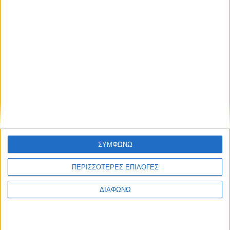
high protein
Υγεία, διατροφή & lifestyle
Κεφάλαιο “Διατροφή
18 ΦΕΒ
πριν και μετά την
προπόνηση”
Τα νέα της αγοράς
Φυτικά Εναλλακτικά
9 ΔΕΚ
ΣΥΜΦΩΝΩ
Κρέατος Garden
Gourmet: θρέψη και
ΠΕΡΙΣΣΟΤΕΡΕΣ ΕΠΙΛΟΓΕΣ
απόλαυση σε κάθε
γεύμα!
ΔΙΑΦΩΝΩ