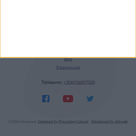
Η nutrimed
Blog
Επικοινωνία
Τηλέφωνο:
+306936057020
©2026 Nutrimed.
Designed by Porcupine Colours
-
Developed by Joinweb