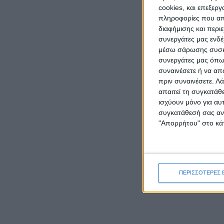
cookies, και επεξε
πληροφορίες που απο
διαφήμισης και περι
συνεργάτες μας ενδέ
μέσω σάρωσης συσκευ
συνεργάτες μας όπως
συναινέσετε ή να απ
πριν συναινέσετε.
Λά
απαιτεί τη συγκατάθ
ισχύουν μόνο για αυ
συγκατάθεσή σας ανά
"Απορρήτου" στο κάτ
ΠΕΡΙΣΣΟΤΕΡΕΣ 