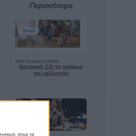
Περισσότερα
18 ΜΑΙ
Υγεία, διατροφή & lifestyle
Διατροφή 2.0: τα τρόφιμα
του μέλλοντος
17 ΑΠΡ
 συσκευή, όπως τα