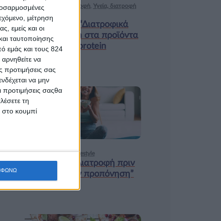
Ισορροπημένη διατροφή
,
Υγεία, διατροφή
προσαρμοσμένες
& lifestyle
ιεχόμενο, μέτρηση
Κεφάλαιο “Διατροφικά
ς, εμείς και οι
trends”: zoοm στα προϊόντα
και ταυτοποίησης
high protein
ό εμάς και τους 824
 αρνηθείτε να
ς προτιμήσεις σας
νδέχεται να μην
Οι προτιμήσεις σαςθα
λέσετε τη
18 ΦΕΒ
κ στο κουμπί
Υγεία, διατροφή & lifestyle
Κεφάλαιο “Διατροφή πριν
ΜΦΩΝΩ
και μετά την προπόνηση”