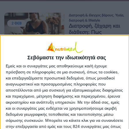
Διατροφή & έλεγχος βάρους
,
Υγεία,
διατροφή & lifestyle
2 ΦΕΒ
Διατροφή, ζάχαρη και
διάθεση: Πως
νιώθουμε καλά αλλά
και χάνουμε βάρος
Σεβόμαστε την ιδιωτικότητά σας
Υγεία, διατροφή & lifestyle
Εμείς και οι συνεργάτες μας αποθηκεύουμε και/ή έχουμε
Τρώμε ισορροπημένα,
26 ΙΑΝ
πρόσβαση σε πληροφορίες σε μια συσκευή, όπως τα cookies,
σύμφωνα με την
και επεξεργαζόμαστε προσωπικά δεδομένα, όπως μοναδικοί
εποχή!
αναγνωριστικοί και προσαρμοσμένες πληροφορίες που
αποστέλλονται από μια συσκευή για εξατομικευμένες διαφημίσεις
και περιεχόμενο, μέτρηση διαφήμισης και περιεχομένου, έρευνα
Διατροφή για κάθε ηλικία
ακροατηρίου και ανάπτυξη υπηρεσιών.
Με την άδειά σας, εμείς
Έξυπνοι τρόποι για να
και οι συνεργάτες μας ενδέχεται να χρησιμοποιήσουμε ακριβή
12 ΙΑΝ
μειώσετε τη ζάχαρη
δεδομένα γεωγραφικής τοποθεσίας και ταυτοποίησης μέσω
στη διατροφή του
σάρωσης συσκευών. Μπορείτε να κάνετε κλικ για να συναινέσετε
παιδιού σας
στην επεξεργασία από εμάς και τους 824 συνεργάτες μας όπως