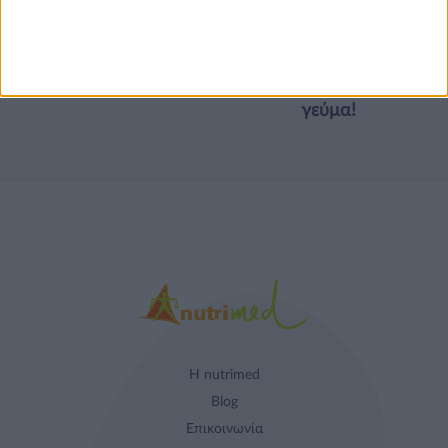
Τα νέα της αγοράς
Φυτικά Εναλλακτικά
9 ΔΕΚ
Κρέατος Garden
Gourmet: θρέψη και
απόλαυση σε κάθε
γεύμα!
Η nutrimed
Blog
Επικοινωνία