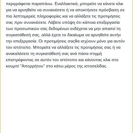
περιγράφεται παραπάνω. Εναλλακτικά, μπορείτε να κάνετε κλικ
για να αρνηθείτε να συναινέσετε ή να αποκτήσετε πρόσβαση σε
Υγεία, διατροφή & lifestyle
πιο λεπτομερείς πληροφορίες και να αλλάξετε τις προτιμήσεις
5 tips για να γίνει η
σας πριν συναινέσετε.
Λάβετε υπόψη ότι κάποια επεξεργασία
4 ΙΑΝ
ισορροπημένη
των προσωπικών σας δεδομένων ενδέχεται να μην απαιτεί τη
διατροφή οικογενειακή
συγκατάθεσή σας, αλλά έχετε το δικαίωμα να αρνηθείτε αυτήν
συνήθεια!
την επεξεργασία. Οι προτιμήσεις σαςθα ισχύουν μόνο για αυτόν
τον ιστότοπο. Μπορείτε να αλλάξετε τις προτιμήσεις σας ή να
ανακαλέσετε τη συγκατάθεσή σας ανά πάσα στιγμή
Διατροφή για κάθε στιγμή
επιστρέφοντας σε αυτόν τον ιστότοπο και κάνοντας κλικ στο
Γιορτινή διατροφή και
κουμπί "Απορρήτου" στο κάτω μέρος της ιστοσελίδας.
21 ΔΕΚ
ισορροπία σε συνθήκες
καραντίνας
Διατροφή για κάθε στιγμή
Χριστουγεννιάτικα
21 ΔΕΚ
γλυκά και διατροφή:
μάθετε περισσότερα!