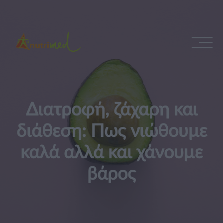
Διατροφή, ζάχαρη και
διάθεση: Πως νιώθουμε
καλά αλλά και χάνουμε
βάρος