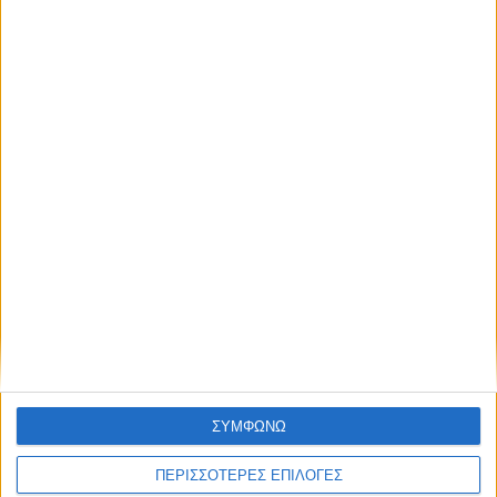
Υγεία, διατροφή & lifestyle
Tips για να περιορίσεις
8 ΔΕΚ
τη ζάχαρη στο πρωινό
σου
Διατροφή για κάθε ηλικία
5 tips για να
7 ΔΕΚ
αγαπήσουν τα παιδιά
την ολική άλεση
Υγεία, διατροφή & lifestyle
Ο στιγμιαίος καφές δεν
4 ΔΕΚ
πειράζει το στομάχι!
Ένας μύθος
ΣΥΜΦΩΝΩ
καταρρίπτεται!
ΠΕΡΙΣΣΟΤΕΡΕΣ ΕΠΙΛΟΓΕΣ