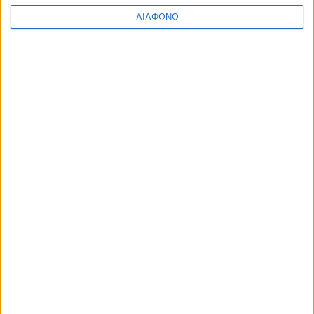
«
1
2
3
4
5
6
ΔΙΑΦΩΝΩ
Περισσότερα
Υγεία, διατροφή & lifestyle
Διατροφή 2.0: τα
18 ΜΑΙ
τρόφιμα του