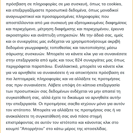
πρόσβαση σε πληροφορίες σε μια συσκευή, όπως τα cookies,
και επεξεργαζόμαστε προσωπικά δεδομένα, όπως μοναδικοί
αναγνωριστικοί και προσαρμοσμένες πληροφορίες που
αποστέλλονται από μια συσκευή για εξατομικευμένες διαφημίσεις
Δεν είναι λίγοι αυτοί που περιμένουν πώς και πώς
και περιεχόμενο, μέτρηση διαφήμισης και περιεχομένου, έρευνα
ακροατηρίου και ανάπτυξη υπηρεσιών.
Με την άδειά σας, εμείς
να έρθουν τα Χριστούγεννα για να απολαύσουν τα
και οι συνεργάτες μας ενδέχεται να χρησιμοποιήσουμε ακριβή
αγαπημένα τους γλυκά. Φυσικά μιλάμε για τα
δεδομένα γεωγραφικής τοποθεσίας και ταυτοποίησης μέσω
μελομακάρονα, τους κουραμπιέδες και τις δίπλες,
σάρωσης συσκευών. Μπορείτε να κάνετε κλικ για να συναινέσετε
στην επεξεργασία από εμάς και τους 824 συνεργάτες μας όπως
που πλημμυρίζουν το σπίτι με τις μυρωδιές τους
περιγράφεται παραπάνω. Εναλλακτικά, μπορείτε να κάνετε κλικ
και όταν τα γευόμαστε, μας γεμίζουν αναμνήσεις!
για να αρνηθείτε να συναινέσετε ή να αποκτήσετε πρόσβαση σε
πιο λεπτομερείς πληροφορίες και να αλλάξετε τις προτιμήσεις
Αφού λοιπόν, τα συγκεκριμένα παραδοσιακά γλυκά
σας πριν συναινέσετε.
Λάβετε υπόψη ότι κάποια επεξεργασία
αποτελούν αναπόσπαστο κομμάτι των γιορτινών
των προσωπικών σας δεδομένων ενδέχεται να μην απαιτεί τη
ημερών, αξίζει να μάθουμε περισσότερα για τη
συγκατάθεσή σας, αλλά έχετε το δικαίωμα να αρνηθείτε αυτήν
την επεξεργασία. Οι προτιμήσεις σαςθα ισχύουν μόνο για αυτόν
διατροφική τους αξία!
τον ιστότοπο. Μπορείτε να αλλάξετε τις προτιμήσεις σας ή να
ανακαλέσετε τη συγκατάθεσή σας ανά πάσα στιγμή
Διαβάστε περισσότερα στο
opapcsr.gr
επιστρέφοντας σε αυτόν τον ιστότοπο και κάνοντας κλικ στο
κουμπί "Απορρήτου" στο κάτω μέρος της ιστοσελίδας.
Συντάκτης: επιστημονική ομάδα Nutrimed