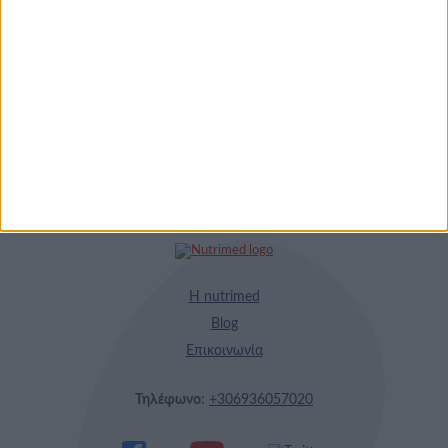
9 ΔΕΚ
Κρέατος Garden
Gourmet: θρέψη και
απόλαυση σε κάθε
γεύμα!
Η nutrimed
Blog
Επικοινωνία
Τηλέφωνο:
+306936057020