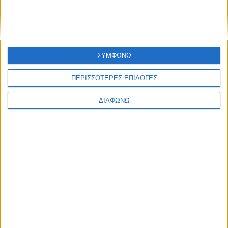
Ισορροπημένη διατροφή
,
Υγεία,
διατροφή & lifestyle
17 ΑΠΡ
ΣΥΜΦΩΝΩ
Κεφάλαιο
“Διατροφικά trends”:
ΠΕΡΙΣΣΟΤΕΡΕΣ ΕΠΙΛΟΓΕΣ
zoοm στα προϊόντα
high protein
ΔΙΑΦΩΝΩ
Υγεία, διατροφή & lifestyle
Κεφάλαιο “Διατροφή
18 ΦΕΒ
πριν και μετά την
προπόνηση”
Τα νέα της αγοράς
Φυτικά Εναλλακτικά