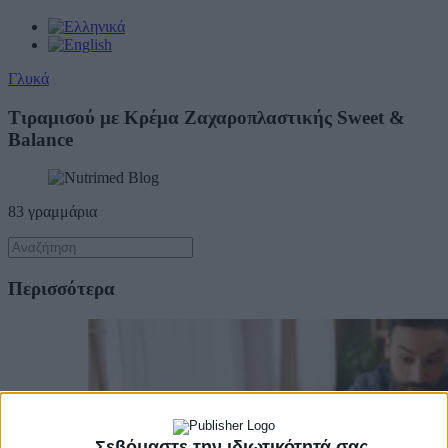
Γλυκά
Τιραμισού με Κρέμα Ζαχαροπλαστικής Sweet &
Balance
83 γραμμάρια
Περισσότερα
Σεβόμαστε την ιδιωτικότητά σας