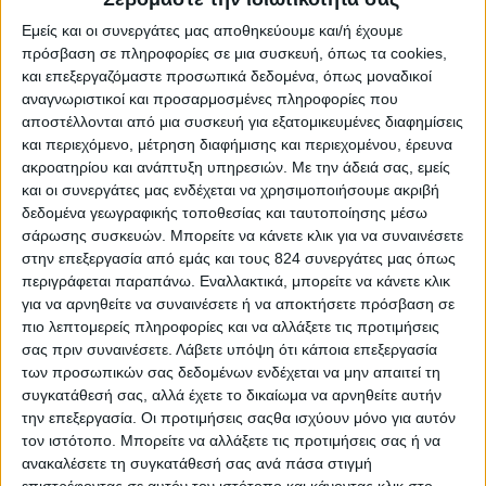
Εμείς και οι συνεργάτες μας αποθηκεύουμε και/ή έχουμε
πρόσβαση σε πληροφορίες σε μια συσκευή, όπως τα cookies,
και επεξεργαζόμαστε προσωπικά δεδομένα, όπως μοναδικοί
αναγνωριστικοί και προσαρμοσμένες πληροφορίες που
αποστέλλονται από μια συσκευή για εξατομικευμένες διαφημίσεις
και περιεχόμενο, μέτρηση διαφήμισης και περιεχομένου, έρευνα
ακροατηρίου και ανάπτυξη υπηρεσιών.
Με την άδειά σας, εμείς
και οι συνεργάτες μας ενδέχεται να χρησιμοποιήσουμε ακριβή
δεδομένα γεωγραφικής τοποθεσίας και ταυτοποίησης μέσω
σάρωσης συσκευών. Μπορείτε να κάνετε κλικ για να συναινέσετε
στην επεξεργασία από εμάς και τους 824 συνεργάτες μας όπως
Υγεία, διατροφή & lifestyle
περιγράφεται παραπάνω. Εναλλακτικά, μπορείτε να κάνετε κλικ
Διατροφή 2.0: τα τρόφιμα του μέλλοντος
για να αρνηθείτε να συναινέσετε ή να αποκτήσετε πρόσβαση σε
πιο λεπτομερείς πληροφορίες και να αλλάξετε τις προτιμήσεις
18 Μάι
σας πριν συναινέσετε.
Λάβετε υπόψη ότι κάποια επεξεργασία
των προσωπικών σας δεδομένων ενδέχεται να μην απαιτεί τη
συγκατάθεσή σας, αλλά έχετε το δικαίωμα να αρνηθείτε αυτήν
την επεξεργασία. Οι προτιμήσεις σαςθα ισχύουν μόνο για αυτόν
τον ιστότοπο. Μπορείτε να αλλάξετε τις προτιμήσεις σας ή να
ανακαλέσετε τη συγκατάθεσή σας ανά πάσα στιγμή
επιστρέφοντας σε αυτόν τον ιστότοπο και κάνοντας κλικ στο