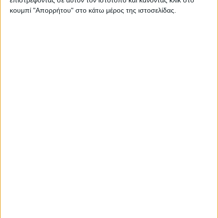
κουμπί "Απορρήτου" στο κάτω μέρος της ιστοσελίδας.
Ισορροπημένη διατροφή
,
Υγεία, διατροφή & lifestyle
Κεφάλαιο “Διατροφικά trends”: zoοm στα
προϊόντα high protein
17 Απρ