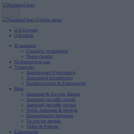
Η nutrimed
Γνωρίστε τη nutrimed
Ποιοι είμαστε
Οι διαιτολόγοι μας
Υπηρεσίες
Διαιτολογική Υποστήριξη
Διατροφική Εκπαίδευση
Συμβουλευτική & Επικοινωνία
Blog
Διατροφή & έλεγχος βάρους
Διατροφή για κάθε ηλικία
Διατροφή για κάθε στιγμή
Υγεία, διατροφή & lifestyle
Ισορροπημένη διατροφή
Τα νέα της αγοράς
Video & Podcast
Επικοινωνία