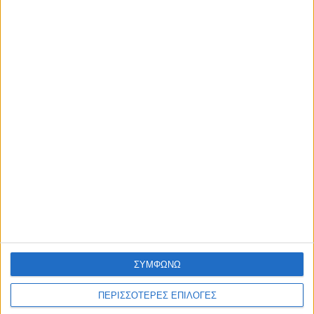
9 Δεκ
Η nutrimed
Blog
Επικοινωνία
©2026 Nutrimed.
Designed by Porcupine Colours
-
Developed by
Joinweb
Τηλέφωνο:
+306936057020
ΣΥΜΦΩΝΩ
ΠΕΡΙΣΣΟΤΕΡΕΣ ΕΠΙΛΟΓΕΣ