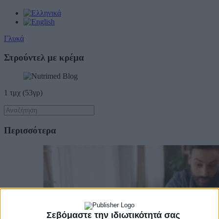
Γλυκά
Στρούντελ με κρέμα
1 τμχ (53γρ)
Περισσότερα
Σεβόμαστε την ιδιωτικότητά σας