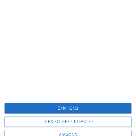
Η nutrimed
Blog
Επικοινωνία
©2026 Nutrimed.
Designed by Porcupine Colours
-
Developed by
Joinweb
Τηλέφωνο:
+306936057020
ΣΥΜΦΩΝΩ
ΠΕΡΙΣΣΟΤΕΡΕΣ ΕΠΙΛΟΓΕΣ
ΔΙΑΦΩΝΩ