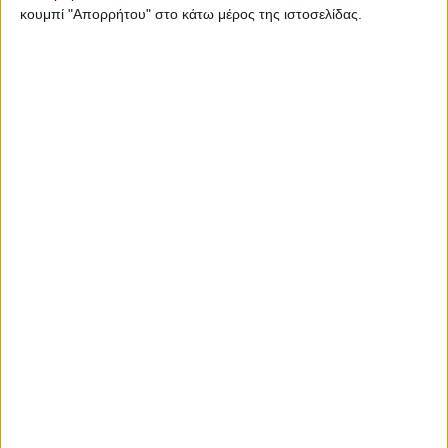
κουμπί "Απορρήτου" στο κάτω μέρος της ιστοσελίδας.
Ισορροπημένη διατροφή
,
Υγεία, διατροφή & lifestyle
Κεφάλαιο “Διατροφικά trends”: zoοm στα
προϊόντα high protein
17 Απρ