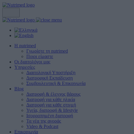
Η nutrimed
Γνωρίστε τη nutrimed
Ποιοι είμαστε
Οι διαιτολόγοι μας
Υπηρεσίες
Διαιτολογική Υποστήριξη
Διατροφική Εκπαίδευση
Συμβουλευτική & Επικοινωνία
Blog
Διατροφή & έλεγχος βάρους
Διατροφή για κάθε ηλικία
Διατροφή για κάθε στιγμή
Υγεία, διατροφή & lifestyle
Ισορροπημένη διατροφή
Τα νέα της αγοράς
Video & Podcast
Επικοινωνία