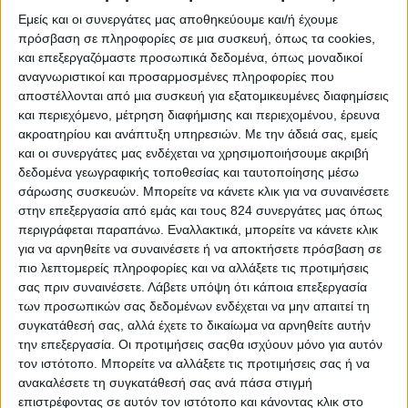
Εμείς και οι συνεργάτες μας αποθηκεύουμε και/ή έχουμε
πρόσβαση σε πληροφορίες σε μια συσκευή, όπως τα cookies,
και επεξεργαζόμαστε προσωπικά δεδομένα, όπως μοναδικοί
αναγνωριστικοί και προσαρμοσμένες πληροφορίες που
αποστέλλονται από μια συσκευή για εξατομικευμένες διαφημίσεις
και περιεχόμενο, μέτρηση διαφήμισης και περιεχομένου, έρευνα
ακροατηρίου και ανάπτυξη υπηρεσιών.
Με την άδειά σας, εμείς
και οι συνεργάτες μας ενδέχεται να χρησιμοποιήσουμε ακριβή
δεδομένα γεωγραφικής τοποθεσίας και ταυτοποίησης μέσω
σάρωσης συσκευών. Μπορείτε να κάνετε κλικ για να συναινέσετε
Υγεία, διατροφή & lifestyle
στην επεξεργασία από εμάς και τους 824 συνεργάτες μας όπως
περιγράφεται παραπάνω. Εναλλακτικά, μπορείτε να κάνετε κλικ
Διατροφή 2.0: τα τρόφιμα του μέλλοντος
για να αρνηθείτε να συναινέσετε ή να αποκτήσετε πρόσβαση σε
πιο λεπτομερείς πληροφορίες και να αλλάξετε τις προτιμήσεις
18 Μάι
σας πριν συναινέσετε.
Λάβετε υπόψη ότι κάποια επεξεργασία
των προσωπικών σας δεδομένων ενδέχεται να μην απαιτεί τη
συγκατάθεσή σας, αλλά έχετε το δικαίωμα να αρνηθείτε αυτήν
την επεξεργασία. Οι προτιμήσεις σαςθα ισχύουν μόνο για αυτόν
τον ιστότοπο. Μπορείτε να αλλάξετε τις προτιμήσεις σας ή να
ανακαλέσετε τη συγκατάθεσή σας ανά πάσα στιγμή
επιστρέφοντας σε αυτόν τον ιστότοπο και κάνοντας κλικ στο