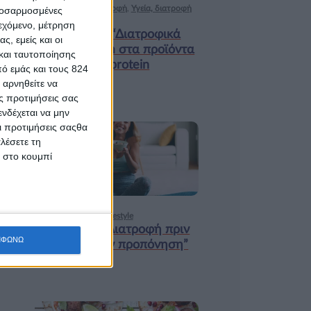
Ισορροπημένη διατροφή
,
Υγεία, διατροφή
προσαρμοσμένες
& lifestyle
ιεχόμενο, μέτρηση
Κεφάλαιο “Διατροφικά
ς, εμείς και οι
trends”: zoοm στα προϊόντα
και ταυτοποίησης
high protein
ό εμάς και τους 824
 αρνηθείτε να
ς προτιμήσεις σας
νδέχεται να μην
Οι προτιμήσεις σαςθα
λέσετε τη
18 ΦΕΒ
κ στο κουμπί
Υγεία, διατροφή & lifestyle
Κεφάλαιο “Διατροφή πριν
ΜΦΩΝΩ
και μετά την προπόνηση”