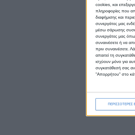
cookies, και επεξε
πληροφορίες που απο
διαφήμισης και περι
συνεργάτες μας ενδέ
μέσω σάρωσης συσκευ
συνεργάτες μας όπως
συναινέσετε ή να απ
πριν συναινέσετε.
Λά
απαιτεί τη συγκατάθ
ισχύουν μόνο για αυ
συγκατάθεσή σας ανά
"Απορρήτου" στο κάτ
ΠΕΡΙΣΣΟΤΕΡΕΣ 