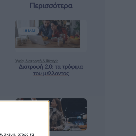
Περισσότερα
18 ΜΑΙ
Υγεία, διατροφή & lifestyle
Διατροφή 2.0: τα τρόφιμα
του μέλλοντος
17 ΑΠΡ
 συσκευή, όπως τα