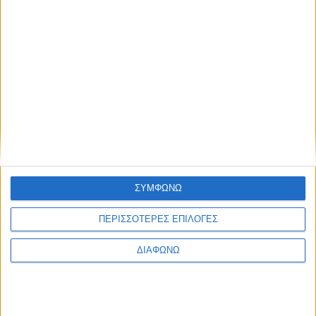
Υγεία, διατροφή & lifestyle
Κεφάλαιο “Διατροφή
18 ΦΕΒ
πριν και μετά την
προπόνηση”
Τα νέα της αγοράς
Φυτικά Εναλλακτικά
9 ΔΕΚ
Κρέατος Garden
ΣΥΜΦΩΝΩ
Gourmet: θρέψη και
απόλαυση σε κάθε
ΠΕΡΙΣΣΟΤΕΡΕΣ ΕΠΙΛΟΓΕΣ
γεύμα!
ΔΙΑΦΩΝΩ