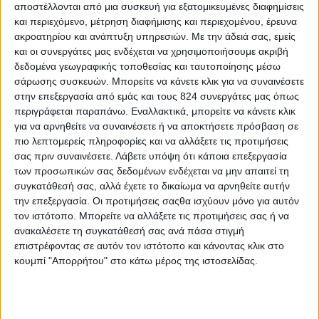
αποστέλλονται από μια συσκευή για εξατομικευμένες διαφημίσεις
και περιεχόμενο, μέτρηση διαφήμισης και περιεχομένου, έρευνα
ακροατηρίου και ανάπτυξη υπηρεσιών.
Με την άδειά σας, εμείς
και οι συνεργάτες μας ενδέχεται να χρησιμοποιήσουμε ακριβή
δεδομένα γεωγραφικής τοποθεσίας και ταυτοποίησης μέσω
Περισσότερα
σάρωσης συσκευών. Μπορείτε να κάνετε κλικ για να συναινέσετε
στην επεξεργασία από εμάς και τους 824 συνεργάτες μας όπως
περιγράφεται παραπάνω. Εναλλακτικά, μπορείτε να κάνετε κλικ
Υγεία, διατροφή & lifestyle
για να αρνηθείτε να συναινέσετε ή να αποκτήσετε πρόσβαση σε
Διατροφή 2.0: τα
18 ΜΑΙ
πιο λεπτομερείς πληροφορίες και να αλλάξετε τις προτιμήσεις
τρόφιμα του
σας πριν συναινέσετε.
Λάβετε υπόψη ότι κάποια επεξεργασία
μέλλοντος
των προσωπικών σας δεδομένων ενδέχεται να μην απαιτεί τη
συγκατάθεσή σας, αλλά έχετε το δικαίωμα να αρνηθείτε αυτήν
την επεξεργασία. Οι προτιμήσεις σαςθα ισχύουν μόνο για αυτόν
τον ιστότοπο. Μπορείτε να αλλάξετε τις προτιμήσεις σας ή να
Ισορροπημένη διατροφή
,
Υγεία,
ανακαλέσετε τη συγκατάθεσή σας ανά πάσα στιγμή
διατροφή & lifestyle
επιστρέφοντας σε αυτόν τον ιστότοπο και κάνοντας κλικ στο
17 ΑΠΡ
Κεφάλαιο
κουμπί "Απορρήτου" στο κάτω μέρος της ιστοσελίδας.
“Διατροφικά trends”:
zoοm στα προϊόντα
high protein