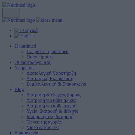
Η nutrimed
Γνωρίστε τη nutrimed
Ποιοι είμαστε
Οι διαιτολόγοι μας
Υπηρεσίες
Διαιτολογική Υποστήριξη
Διατροφική Εκπαίδευση
Συμβουλευτική & Επικοινωνία
Blog
Διατροφή & έλεγχος βάρους
Διατροφή για κάθε ηλικία
Διατροφή για κάθε στιγμή
Υγεία, διατροφή & lifestyle
Ισορροπημένη διατροφή
Τα νέα της αγοράς
Video & Podcast
Επικοινωνία