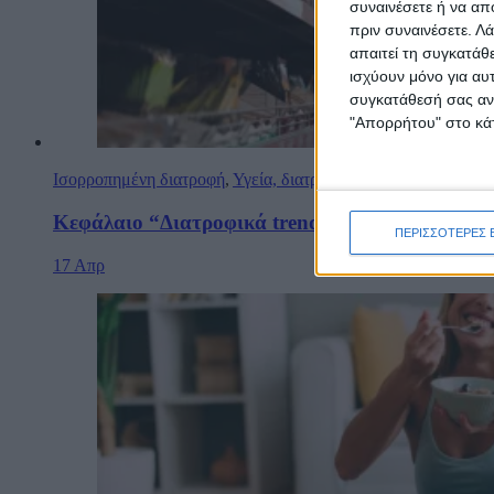
συναινέσετε ή να απ
πριν συναινέσετε.
Λά
απαιτεί τη συγκατάθ
ισχύουν μόνο για αυ
συγκατάθεσή σας ανά
"Απορρήτου" στο κάτ
Ισορροπημένη διατροφή
,
Υγεία, διατροφή & lifestyle
Κεφάλαιο “Διατροφικά trends”: zoοm στα προϊό
ΠΕΡΙΣΣΟΤΕΡΕΣ 
17 Απρ