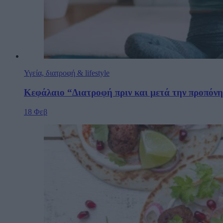
Υγεία, διατροφή & lifestyle
Κεφάλαιο “Διατροφή πριν και μετά την προπόν
18 Φεβ