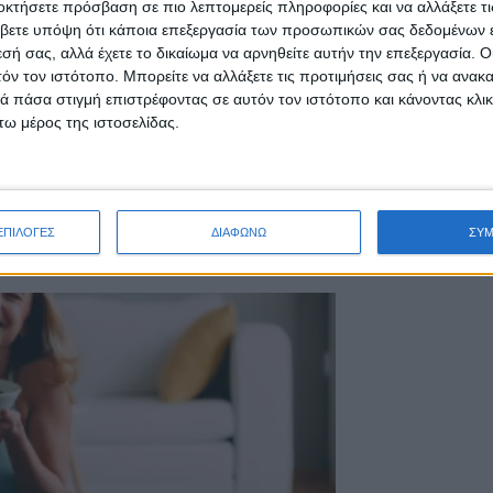
οκτήσετε πρόσβαση σε πιο λεπτομερείς πληροφορίες και να αλλάξετε τι
βετε υπόψη ότι κάποια επεξεργασία των προσωπικών σας δεδομένων ε
εσή σας, αλλά έχετε το δικαίωμα να αρνηθείτε αυτήν την επεξεργασία. 
τόν τον ιστότοπο. Μπορείτε να αλλάξετε τις προτιμήσεις σας ή να ανακα
 πάσα στιγμή επιστρέφοντας σε αυτόν τον ιστότοπο και κάνοντας κλι
ω μέρος της ιστοσελίδας.
ντα high protein
ΕΠΙΛΟΓΕΣ
ΔΙΑΦΩΝΩ
ΣΥ