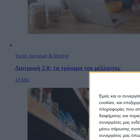
Υγεία, διατροφή & lifestyle
Διατροφή 2.0: τα τρόφιμα του μέλλοντος
18 Μάι
Εμείς και οι συνεργ
cookies, και επεξε
πληροφορίες που απο
διαφήμισης και περι
συνεργάτες μας ενδέ
μέσω σάρωσης συσκευ
συνεργάτες μας όπως