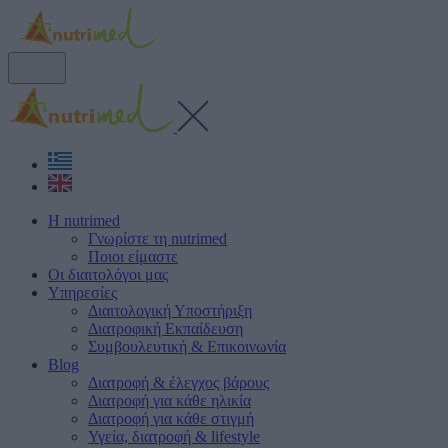
Η nutrimed
Γνωρίστε τη nutrimed
Ποιοι είμαστε
Οι διαιτολόγοι μας
Υπηρεσίες
Διαιτολογική Υποστήριξη
Διατροφική Εκπαίδευση
Συμβουλευτική & Επικοινωνία
Blog
Διατροφή & έλεγχος βάρους
Διατροφή για κάθε ηλικία
Διατροφή για κάθε στιγμή
Υγεία, διατροφή & lifestyle