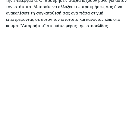
την επεξεργασία. Οι προτιμήσεις σαςθα ισχύουν μόνο για αυτόν
τον ιστότοπο. Μπορείτε να αλλάξετε τις προτιμήσεις σας ή να
ανακαλέσετε τη συγκατάθεσή σας ανά πάσα στιγμή
επιστρέφοντας σε αυτόν τον ιστότοπο και κάνοντας κλικ στο
κουμπί "Απορρήτου" στο κάτω μέρος της ιστοσελίδας.
Ισορροπημένη διατροφή
,
Υγεία, διατροφή & lifestyle
Κεφάλαιο “Διατροφικά trends”: zoοm στα
προϊόντα high protein
17 Απρ