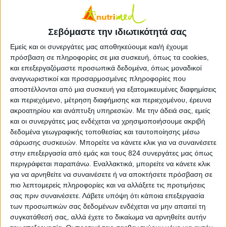
Σεβόμαστε την ιδιωτικότητά σας
Εμείς και οι συνεργάτες μας αποθηκεύουμε και/ή έχουμε
πρόσβαση σε πληροφορίες σε μια συσκευή, όπως τα cookies,
και επεξεργαζόμαστε προσωπικά δεδομένα, όπως μοναδικοί
αναγνωριστικοί και προσαρμοσμένες πληροφορίες που
αποστέλλονται από μια συσκευή για εξατομικευμένες διαφημίσεις
και περιεχόμενο, μέτρηση διαφήμισης και περιεχομένου, έρευνα
ακροατηρίου και ανάπτυξη υπηρεσιών.
Με την άδειά σας, εμείς
και οι συνεργάτες μας ενδέχεται να χρησιμοποιήσουμε ακριβή
δεδομένα γεωγραφικής τοποθεσίας και ταυτοποίησης μέσω
σάρωσης συσκευών. Μπορείτε να κάνετε κλικ για να συναινέσετε
Υγεία, διατροφή & lifestyle
στην επεξεργασία από εμάς και τους 824 συνεργάτες μας όπως
περιγράφεται παραπάνω. Εναλλακτικά, μπορείτε να κάνετε κλικ
Διατροφή 2.0: τα τρόφιμα του μέλλοντος
για να αρνηθείτε να συναινέσετε ή να αποκτήσετε πρόσβαση σε
πιο λεπτομερείς πληροφορίες και να αλλάξετε τις προτιμήσεις
18 Μάι
σας πριν συναινέσετε.
Λάβετε υπόψη ότι κάποια επεξεργασία
των προσωπικών σας δεδομένων ενδέχεται να μην απαιτεί τη
συγκατάθεσή σας, αλλά έχετε το δικαίωμα να αρνηθείτε αυτήν