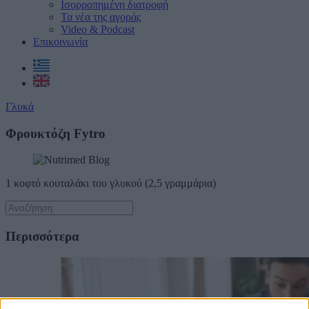
Ισορροπημένη διατροφή
Τα νέα της αγοράς
Video & Podcast
Επικοινωνία
Γλυκά
Φρουκτόζη Fytro
1 κοφτό κουταλάκι του γλυκού (2,5 γραμμάρια)
Περισσότερα