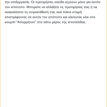
την επεξεργασία. Οι προτιμήσεις σαςθα ισχύουν μόνο για αυτόν
τον ιστότοπο. Μπορείτε να αλλάξετε τις προτιμήσεις σας ή να
Φρούτα Λαχανικά
ανακαλέσετε τη συγκατάθεσή σας ανά πάσα στιγμή
Πορτοκάλι
2 ΙΟΥΝ
επιστρέφοντας σε αυτόν τον ιστότοπο και κάνοντας κλικ στο
κουμπί "Απορρήτου" στο κάτω μέρος της ιστοσελίδας.
Φρούτα Λαχανικά
Λάχανο λευκό βρασμένο
2 ΙΟΥΝ
Φρούτα Λαχανικά
Bερίκοκα κονσέρβας
2 ΙΟΥΝ
(κομπόστα)
Φρούτα Λαχανικά
Χουρμάς
2 ΙΟΥΝ
Φρούτα Λαχανικά
Παντζάρι βρασμένο
2 ΙΟΥΝ
(μόνον οι βλαστοί)