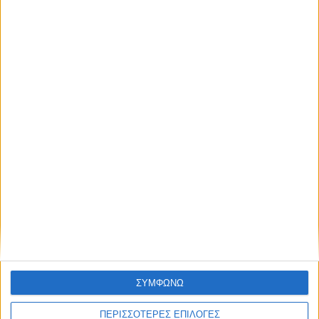
«
1
2
3
4
5
6
Περισσότερα
ΣΥΜΦΩΝΩ
Υγεία, διατροφή & lifestyle
ΠΕΡΙΣΣΟΤΕΡΕΣ ΕΠΙΛΟΓΕΣ
Διατροφή 2.0: τα