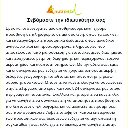
Φρούτα Λαχανικά
Λάχανο κόκκινο ωμό
2 ΙΟΥΝ
Σεβόμαστε την ιδιωτικότητά σας
Φρούτα Λαχανικά
Εμείς και οι συνεργάτες μας αποθηκεύουμε και/ή έχουμε
Bερίκοκα αποξηραμένα
2 ΙΟΥΝ
πρόσβαση σε πληροφορίες σε μια συσκευή, όπως τα cookies,
και επεξεργαζόμαστε προσωπικά δεδομένα, όπως μοναδικοί
αναγνωριστικοί και προσαρμοσμένες πληροφορίες που
Φρούτα Λαχανικά
αποστέλλονται από μια συσκευή για εξατομικευμένες διαφημίσεις
Φράουλες
2 ΙΟΥΝ
και περιεχόμενο, μέτρηση διαφήμισης και περιεχομένου, έρευνα
ακροατηρίου και ανάπτυξη υπηρεσιών.
Με την άδειά σας, εμείς
και οι συνεργάτες μας ενδέχεται να χρησιμοποιήσουμε ακριβή
Φρούτα Λαχανικά
Μπρόκολο βρασμένο
δεδομένα γεωγραφικής τοποθεσίας και ταυτοποίησης μέσω
2 ΙΟΥΝ
σάρωσης συσκευών. Μπορείτε να κάνετε κλικ για να συναινέσετε
στην επεξεργασία από εμάς και τους 824 συνεργάτες μας όπως
Φρούτα Λαχανικά
περιγράφεται παραπάνω. Εναλλακτικά, μπορείτε να κάνετε κλικ
Λεμόνι χυμός φυσικός
για να αρνηθείτε να συναινέσετε ή να αποκτήσετε πρόσβαση σε
2 ΙΟΥΝ
πιο λεπτομερείς πληροφορίες και να αλλάξετε τις προτιμήσεις
σας πριν συναινέσετε.
Λάβετε υπόψη ότι κάποια επεξεργασία
Φρούτα Λαχανικά
των προσωπικών σας δεδομένων ενδέχεται να μην απαιτεί τη
Κολοκυθάκια βρασμένα
2 ΙΟΥΝ
συγκατάθεσή σας, αλλά έχετε το δικαίωμα να αρνηθείτε αυτήν