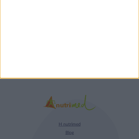
Τα νέα της αγοράς
Φυτικά Εναλλακτικά
9 ΔΕΚ
Κρέατος Garden
Gourmet: θρέψη και
απόλαυση σε κάθε
γεύμα!
Η nutrimed
Blog