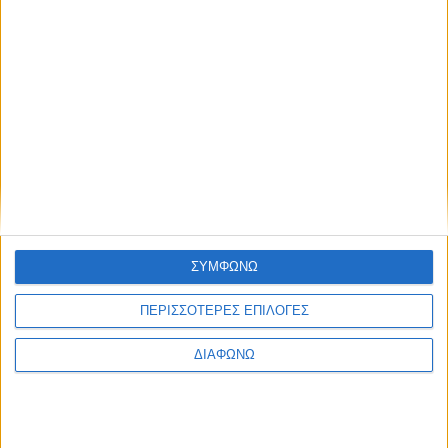
Υγεία, διατροφή & lifestyle
Κεφάλαιο “Διατροφή
18 ΦΕΒ
πριν και μετά την
προπόνηση”
Τα νέα της αγοράς
Φυτικά Εναλλακτικά
9 ΔΕΚ
Κρέατος Garden
ΣΥΜΦΩΝΩ
Gourmet: θρέψη και
απόλαυση σε κάθε
ΠΕΡΙΣΣΟΤΕΡΕΣ ΕΠΙΛΟΓΕΣ
γεύμα!
ΔΙΑΦΩΝΩ