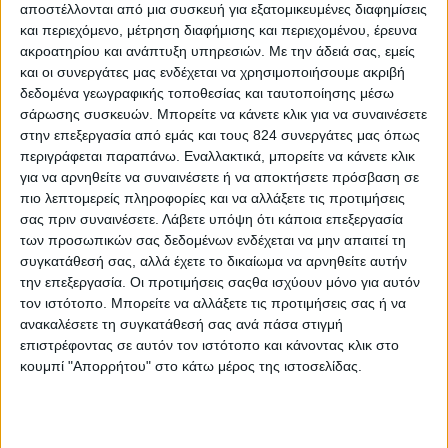
αποστέλλονται από μια συσκευή για εξατομικευμένες διαφημίσεις
και περιεχόμενο, μέτρηση διαφήμισης και περιεχομένου, έρευνα
ακροατηρίου και ανάπτυξη υπηρεσιών.
Με την άδειά σας, εμείς
και οι συνεργάτες μας ενδέχεται να χρησιμοποιήσουμε ακριβή
δεδομένα γεωγραφικής τοποθεσίας και ταυτοποίησης μέσω
Περισσότερα
σάρωσης συσκευών. Μπορείτε να κάνετε κλικ για να συναινέσετε
στην επεξεργασία από εμάς και τους 824 συνεργάτες μας όπως
περιγράφεται παραπάνω. Εναλλακτικά, μπορείτε να κάνετε κλικ
Υγεία, διατροφή & lifestyle
για να αρνηθείτε να συναινέσετε ή να αποκτήσετε πρόσβαση σε
Διατροφή 2.0: τα
18 ΜΑΙ
πιο λεπτομερείς πληροφορίες και να αλλάξετε τις προτιμήσεις
τρόφιμα του
σας πριν συναινέσετε.
Λάβετε υπόψη ότι κάποια επεξεργασία
μέλλοντος
των προσωπικών σας δεδομένων ενδέχεται να μην απαιτεί τη
συγκατάθεσή σας, αλλά έχετε το δικαίωμα να αρνηθείτε αυτήν
την επεξεργασία. Οι προτιμήσεις σαςθα ισχύουν μόνο για αυτόν
τον ιστότοπο. Μπορείτε να αλλάξετε τις προτιμήσεις σας ή να
Ισορροπημένη διατροφή
,
Υγεία,
ανακαλέσετε τη συγκατάθεσή σας ανά πάσα στιγμή
διατροφή & lifestyle
επιστρέφοντας σε αυτόν τον ιστότοπο και κάνοντας κλικ στο
17 ΑΠΡ
Κεφάλαιο
κουμπί "Απορρήτου" στο κάτω μέρος της ιστοσελίδας.
“Διατροφικά trends”:
zoοm στα προϊόντα
high protein