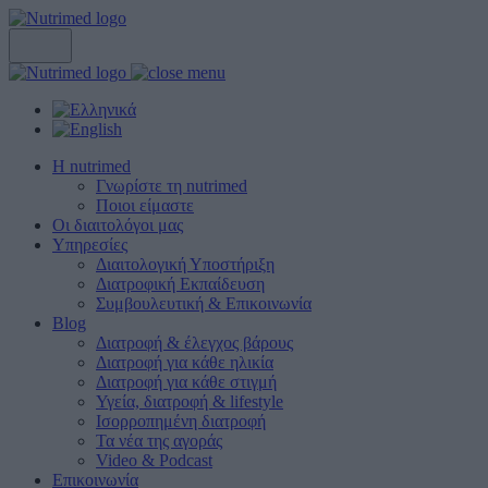
Η nutrimed
Γνωρίστε τη nutrimed
Ποιοι είμαστε
Οι διαιτολόγοι μας
Υπηρεσίες
Διαιτολογική Υποστήριξη
Διατροφική Εκπαίδευση
Συμβουλευτική & Επικοινωνία
Blog
Διατροφή & έλεγχος βάρους
Διατροφή για κάθε ηλικία
Διατροφή για κάθε στιγμή
Υγεία, διατροφή & lifestyle
Ισορροπημένη διατροφή
Τα νέα της αγοράς
Video & Podcast
Επικοινωνία