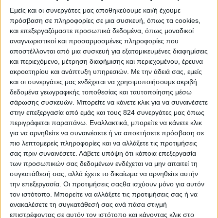
Εμείς και οι συνεργάτες μας αποθηκεύουμε και/ή έχουμε
πρόσβαση σε πληροφορίες σε μια συσκευή, όπως τα cookies,
και επεξεργαζόμαστε προσωπικά δεδομένα, όπως μοναδικοί
αναγνωριστικοί και προσαρμοσμένες πληροφορίες που
αποστέλλονται από μια συσκευή για εξατομικευμένες διαφημίσεις
και περιεχόμενο, μέτρηση διαφήμισης και περιεχομένου, έρευνα
ακροατηρίου και ανάπτυξη υπηρεσιών.
Με την άδειά σας, εμείς
και οι συνεργάτες μας ενδέχεται να χρησιμοποιήσουμε ακριβή
δεδομένα γεωγραφικής τοποθεσίας και ταυτοποίησης μέσω
σάρωσης συσκευών. Μπορείτε να κάνετε κλικ για να συναινέσετε
Υγεία, διατροφή & lifestyle
στην επεξεργασία από εμάς και τους 824 συνεργάτες μας όπως
περιγράφεται παραπάνω. Εναλλακτικά, μπορείτε να κάνετε κλικ
Διατροφή 2.0: τα τρόφιμα του μέλλοντος
για να αρνηθείτε να συναινέσετε ή να αποκτήσετε πρόσβαση σε
πιο λεπτομερείς πληροφορίες και να αλλάξετε τις προτιμήσεις
18 Μάι
σας πριν συναινέσετε.
Λάβετε υπόψη ότι κάποια επεξεργασία
των προσωπικών σας δεδομένων ενδέχεται να μην απαιτεί τη
συγκατάθεσή σας, αλλά έχετε το δικαίωμα να αρνηθείτε αυτήν
την επεξεργασία. Οι προτιμήσεις σαςθα ισχύουν μόνο για αυτόν
τον ιστότοπο. Μπορείτε να αλλάξετε τις προτιμήσεις σας ή να
ανακαλέσετε τη συγκατάθεσή σας ανά πάσα στιγμή
επιστρέφοντας σε αυτόν τον ιστότοπο και κάνοντας κλικ στο