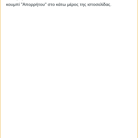
κουμπί "Απορρήτου" στο κάτω μέρος της ιστοσελίδας.
Ισορροπημένη διατροφή
,
Υγεία, διατροφή & lifestyle
Κεφάλαιο “Διατροφικά trends”: zoοm στα
προϊόντα high protein
17 Απρ