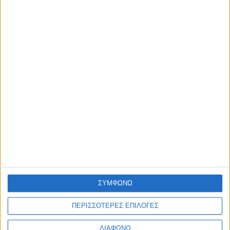
Η nutrimed
Blog
Επικοινωνία
©2026 Nutrimed.
Designed by Porcupine Colours
-
Developed by
Joinweb
Τηλέφωνο:
+306936057020
ΣΥΜΦΩΝΩ
ΠΕΡΙΣΣΟΤΕΡΕΣ ΕΠΙΛΟΓΕΣ
ΔΙΑΦΩΝΩ