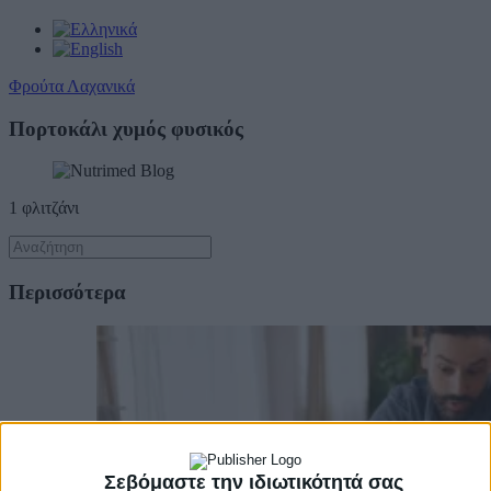
Φρούτα Λαχανικά
Πορτοκάλι χυμός φυσικός
1 φλιτζάνι
Περισσότερα
Σεβόμαστε την ιδιωτικότητά σας