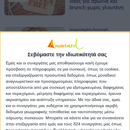
Ιδέες για πρωινά και
brunch χωρίς γλουτένη
Ισορροπημένη διατροφή
Θρεπτικό και νόστιμο
20 ΜΑΡ
πρωινό για όλη την
οικογένεια έτοιμο σε
Σεβόμαστε την ιδιωτικότητά σας
λίγα λεπτά!
Εμείς και οι συνεργάτες μας αποθηκεύουμε και/ή έχουμε
πρόσβαση σε πληροφορίες σε μια συσκευή, όπως τα cookies,
Υγεία, διατροφή & lifestyle
και επεξεργαζόμαστε προσωπικά δεδομένα, όπως μοναδικοί
Διατροφή και καρκίνος:
1 ΦΕΒ
αναγνωριστικοί και προσαρμοσμένες πληροφορίες που
υιοθετούμε συνήθειες-
αποστέλλονται από μια συσκευή για εξατομικευμένες διαφημίσεις
συμμάχους στην
και περιεχόμενο, μέτρηση διαφήμισης και περιεχομένου, έρευνα
πρόληψή του
ακροατηρίου και ανάπτυξη υπηρεσιών.
Με την άδειά σας, εμείς
και οι συνεργάτες μας ενδέχεται να χρησιμοποιήσουμε ακριβή
δεδομένα γεωγραφικής τοποθεσίας και ταυτοποίησης μέσω
Διατροφή για κάθε ηλικία
σάρωσης συσκευών. Μπορείτε να κάνετε κλικ για να συναινέσετε
Διατροφή για “silver
5 ΔΕΚ
στην επεξεργασία από εμάς και τους 824 συνεργάτες μας όπως
age”: σύμμαχος για την
περιγράφεται παραπάνω. Εναλλακτικά, μπορείτε να κάνετε κλικ