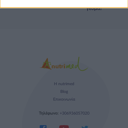
απόλαυση σε κάθε
γεύμα!
Η nutrimed
Blog
Επικοινωνία
Τηλέφωνο:
+306936057020