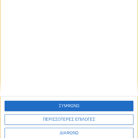
Διατροφή για κάθε ηλικία
,
Διατροφή για κάθε στιγμή
,
Υγεία,
30 ΣΕΠ
διατροφή & lifestyle
Το σχολείο ξεκινά: ιδέες
για να βάλουμε την
ολική άλεση στο
κολατσιό των παιδιών
Υγεία, διατροφή & lifestyle
Κεφάλαιο παχυσαρκία:
31 ΑΥΓ
κάνουμε focus στο
κοιλιακό λίπος
ΣΥΜΦΩΝΩ
«
1
2
3
4
5
6
ΠΕΡΙΣΣΟΤΕΡΕΣ ΕΠΙΛΟΓΕΣ
ΔΙΑΦΩΝΩ