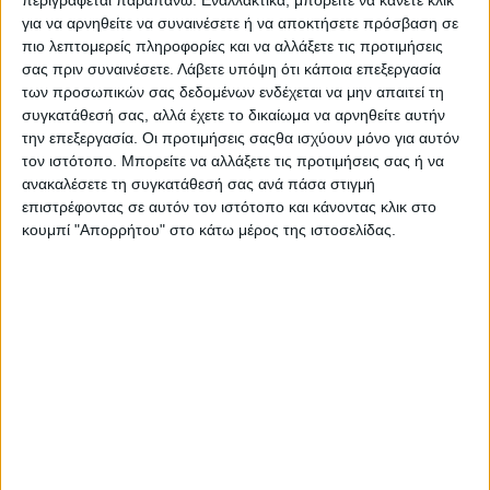
υγεία και την ποιότητα
για να αρνηθείτε να συναινέσετε ή να αποκτήσετε πρόσβαση σε
ζωής
πιο λεπτομερείς πληροφορίες και να αλλάξετε τις προτιμήσεις
σας πριν συναινέσετε.
Λάβετε υπόψη ότι κάποια επεξεργασία
των προσωπικών σας δεδομένων ενδέχεται να μην απαιτεί τη
Διατροφή για κάθε στιγμή
,
συγκατάθεσή σας, αλλά έχετε το δικαίωμα να αρνηθείτε αυτήν
Ισορροπημένη διατροφή
2 ΔΕΚ
την επεξεργασία. Οι προτιμήσεις σαςθα ισχύουν μόνο για αυτόν
Πρωινό στο γραφείο:
τον ιστότοπο. Μπορείτε να αλλάξετε τις προτιμήσεις σας ή να
εύκολες λύσεις με
ανακαλέσετε τη συγκατάθεσή σας ανά πάσα στιγμή
υψηλή θρεπτική αξία!
επιστρέφοντας σε αυτόν τον ιστότοπο και κάνοντας κλικ στο
κουμπί "Απορρήτου" στο κάτω μέρος της ιστοσελίδας.
Ισορροπημένη διατροφή
Tips για να μειώσετε τη
18 ΝΟΕ
ζάχαρη στην
καθημερινή σας
διατροφή
Υγεία, διατροφή & lifestyle
Σακχαρώδης διαβήτης
14 ΝΟΕ
και διατροφή:
απαντάμε σε βασικά