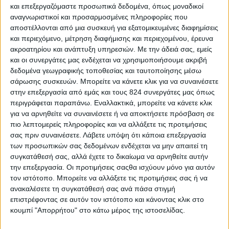
και επεξεργαζόμαστε προσωπικά δεδομένα, όπως μοναδικοί
αναγνωριστικοί και προσαρμοσμένες πληροφορίες που
αποστέλλονται από μια συσκευή για εξατομικευμένες διαφημίσεις
Διαβάστε μας…
και περιεχόμενο, μέτρηση διαφήμισης και περιεχομένου, έρευνα
ακροατηρίου και ανάπτυξη υπηρεσιών.
Με την άδειά σας, εμείς
και οι συνεργάτες μας ενδέχεται να χρησιμοποιήσουμε ακριβή
δεδομένα γεωγραφικής τοποθεσίας και ταυτοποίησης μέσω
σάρωσης συσκευών. Μπορείτε να κάνετε κλικ για να συναινέσετε
στην επεξεργασία από εμάς και τους 824 συνεργάτες μας όπως
περιγράφεται παραπάνω. Εναλλακτικά, μπορείτε να κάνετε κλικ
για να αρνηθείτε να συναινέσετε ή να αποκτήσετε πρόσβαση σε
πιο λεπτομερείς πληροφορίες και να αλλάξετε τις προτιμήσεις
σας πριν συναινέσετε.
Λάβετε υπόψη ότι κάποια επεξεργασία
των προσωπικών σας δεδομένων ενδέχεται να μην απαιτεί τη
συγκατάθεσή σας, αλλά έχετε το δικαίωμα να αρνηθείτε αυτήν
την επεξεργασία. Οι προτιμήσεις σαςθα ισχύουν μόνο για αυτόν
τον ιστότοπο. Μπορείτε να αλλάξετε τις προτιμήσεις σας ή να
ανακαλέσετε τη συγκατάθεσή σας ανά πάσα στιγμή
επιστρέφοντας σε αυτόν τον ιστότοπο και κάνοντας κλικ στο
Περισσότερα
κουμπί "Απορρήτου" στο κάτω μέρος της ιστοσελίδας.