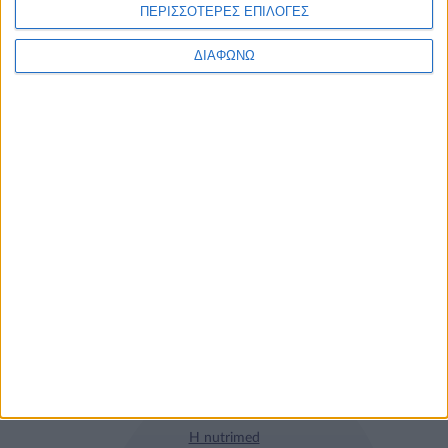
ΠΕΡΙΣΣΟΤΕΡΕΣ ΕΠΙΛΟΓΕΣ
ΔΙΑΦΩΝΩ
Τα νέα της αγοράς
Φυτικά Εναλλακτικά
9 ΔΕΚ
Κρέατος Garden
Gourmet: θρέψη και
απόλαυση σε κάθε
γεύμα!
Η nutrimed