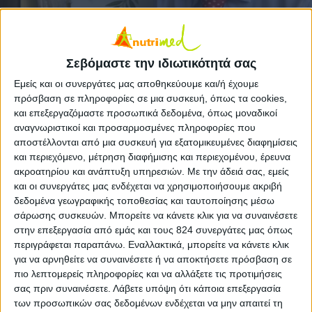
Μη χάσετε στο περιοδικό SHAPE το καλύτερο
Σεβόμαστε την ιδιωτικότητά σας
διατροφικό σκονάκι από 4 κορυφαίους
Εμείς και οι συνεργάτες μας αποθηκεύουμε και/ή έχουμε
διαιτολόγους, μεταξύ αυτών και ο Δρ. Αναστάσιος
πρόσβαση σε πληροφορίες σε μια συσκευή, όπως τα cookies,
Παπαλαζάρου.
και επεξεργαζόμαστε προσωπικά δεδομένα, όπως μοναδικοί
Πολλοί είναι αυτοί που εν όψει παραλίας υιοθετούν αυστηρές δίαιτες.
αναγνωριστικοί και προσαρμοσμένες πληροφορίες που
Είναι προτιμότερο να χάσουμε λιγότερα κιλά από αυτά που έχουμε στο
αποστέλλονται από μια συσκευή για εξατομικευμένες διαφημίσεις
μυαλό μας ώστε να μην επιβαρύνουμε την υγεία μας, παρά να
υποβάλλουμε τον εαυτό μας σε στερήσεις, κάτι για το οποίο θα
και περιεχόμενο, μέτρηση διαφήμισης και περιεχομένου, έρευνα
μετανιώσουμε το φθινόπωρο.
ακροατηρίου και ανάπτυξη υπηρεσιών.
Με την άδειά σας, εμείς
Μη χάσετε, λοιπόν, στο περιοδικό
SHAPE
το
και οι συνεργάτες μας ενδέχεται να χρησιμοποιήσουμε ακριβή
καλύτερο διατροφικό σκονάκι από 4 κορυφαίους
δεδομένα γεωγραφικής τοποθεσίας και ταυτοποίησης μέσω
σάρωσης συσκευών. Μπορείτε να κάνετε κλικ για να συναινέσετε
διαιτολόγους, μεταξύ αυτών και ο
Δρ. Αναστάσιος
στην επεξεργασία από εμάς και τους 824 συνεργάτες μας όπως
Παπαλαζάρου.
περιγράφεται παραπάνω. Εναλλακτικά, μπορείτε να κάνετε κλικ
για να αρνηθείτε να συναινέσετε ή να αποκτήσετε πρόσβαση σε
πιο λεπτομερείς πληροφορίες και να αλλάξετε τις προτιμήσεις
σας πριν συναινέσετε.
Λάβετε υπόψη ότι κάποια επεξεργασία
των προσωπικών σας δεδομένων ενδέχεται να μην απαιτεί τη