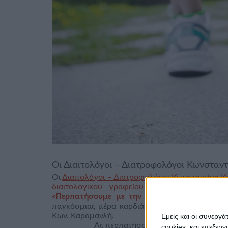
Οι Διαιτολόγοι – Διατροφολόγοι Κωνστα
Οι
Διαιτολόγοι – Διατροφολόγοι Κωνσταντίνα 
διαιτολογικού γραφείου nutrimed Θεσσαλον
«Περπατήσουμε με την καρδιά μας»
που έχει
παγκόσμιας μέρα καρδιάς. Η δράση αυτή θα 
Κων. Καραμανλή.
Εμείς και οι συνεργ
Ας περπατήσουμε όλοι μαζί, λοιπόν, 
cookies, και επεξε