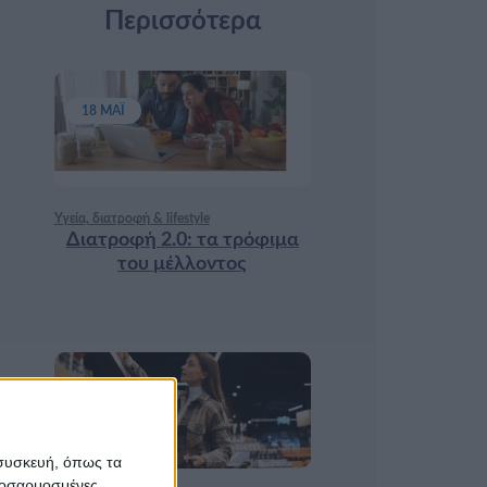
Περισσότερα
18 ΜΆΙ
Υγεία, διατροφή & lifestyle
Διατροφή 2.0: τα τρόφιμα
του μέλλοντος
17 ΑΠΡ
 συσκευή, όπως τα
προσαρμοσμένες