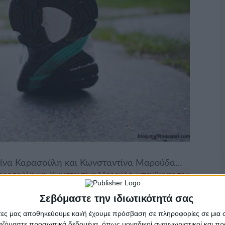
ντίνα Καρασούλη και Κωνσταντίνα Μαρούδα…
Καρασούλη και Κωνσταντίνα Μαρούδα, υπεύθυνες του
ίκης
Θα συμμετάσχουν στη δράση ελάτε να
 φιλανθρωπικό χαρακτήρα και γίνεται ενόψει της
Σεβόμαστε την ιδιωτικότητά σας
λάβει χώρα την
Κυριακή στις 18:00
στο άγαλμα του
άτες μας αποθηκεύουμε και/ή έχουμε πρόσβαση σε πληροφορίες σε μια
για καλό σκοπό! Μην χάσετε την ευκαιρία!
ργαζόμαστε προσωπικά δεδομένα, όπως μοναδικοί αναγνωριστικοί και 