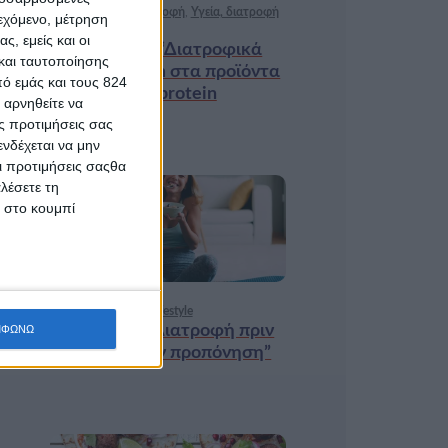
Ισορροπημένη διατροφή
,
Υγεία, διατροφή
ιεχόμενο, μέτρηση
& lifestyle
ς, εμείς και οι
Κεφάλαιο “Διατροφικά
και ταυτοποίησης
trends”: zoοm στα προϊόντα
ό εμάς και τους 824
high protein
 αρνηθείτε να
ς προτιμήσεις σας
νδέχεται να μην
Οι προτιμήσεις σαςθα
λέσετε τη
κ στο κουμπί
18 ΦΕΒ
Υγεία, διατροφή & lifestyle
Κεφάλαιο “Διατροφή πριν
ΜΦΩΝΩ
και μετά την προπόνηση”