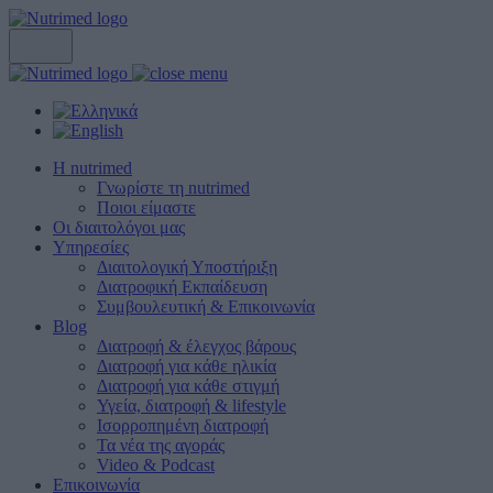
Η nutrimed
Γνωρίστε τη nutrimed
Ποιοι είμαστε
Οι διαιτολόγοι μας
Υπηρεσίες
Διαιτολογική Υποστήριξη
Διατροφική Εκπαίδευση
Συμβουλευτική & Επικοινωνία
Blog
Διατροφή & έλεγχος βάρους
Διατροφή για κάθε ηλικία
Διατροφή για κάθε στιγμή
Υγεία, διατροφή & lifestyle
Ισορροπημένη διατροφή
Τα νέα της αγοράς
Video & Podcast
Επικοινωνία