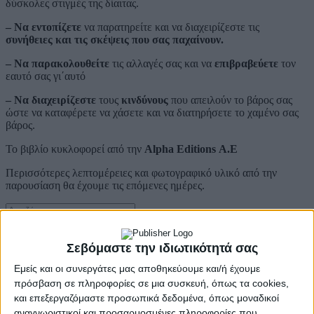
δύσκολες στιγμές της δίαιτας.
– Να εντοπίζετε
να παρατηρείτε και να διαχειρίζεστε τις
συνήθειες και τις σκέψεις που σας παχαίνουν.
– Να παρακολουθείτε
τις αλλαγές σας και να
επιβραβεύετε
τον
εαυτό σας γι΄αυτό
– Να διαχειρίζεστε
τους
κινδύνους
που απειλούν το βάρος σας
ώστε να καταφέρετε να χάσετε και να διατηρήσετε το χαμένο σας
βάρος.
Το βιβλίο κυκλοφορεί από την
Alpha Editions Α.Ε
Περισσότερες λεπτομέρειες και φωτογραφικό υλικό από την
παρουσίαση θα έχουμε τις επόμενες ημέρες.
Περισσότερα
Σεβόμαστε την ιδιωτικότητά σας
Εμείς και οι συνεργάτες μας αποθηκεύουμε και/ή έχουμε
πρόσβαση σε πληροφορίες σε μια συσκευή, όπως τα cookies,
και επεξεργαζόμαστε προσωπικά δεδομένα, όπως μοναδικοί
αναγνωριστικοί και προσαρμοσμένες πληροφορίες που