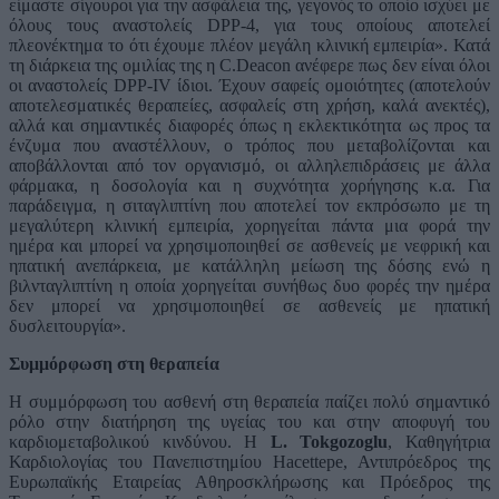
είμαστε σίγουροι για την ασφάλεια της, γεγονός το οποίο ισχύει με
όλους τους αναστολείς DPP-4, για τους οποίους αποτελεί
πλεονέκτημα το ότι έχουμε πλέον μεγάλη κλινική εμπειρία». Κατά
τη διάρκεια της ομιλίας της η C.Deacon ανέφερε πως δεν είναι όλοι
οι αναστολείς DPP-IV ίδιοι. Έχουν σαφείς ομοιότητες (αποτελούν
αποτελεσματικές θεραπείες, ασφαλείς στη χρήση, καλά ανεκτές),
αλλά και σημαντικές διαφορές όπως η εκλεκτικότητα ως προς τα
ένζυμα που αναστέλλουν, ο τρόπος που μεταβολίζονται και
αποβάλλονται από τον οργανισμό, οι αλληλεπιδράσεις με άλλα
φάρμακα, η δοσολογία και η συχνότητα χορήγησης κ.α. Για
παράδειγμα, η σιταγλιπτίνη που αποτελεί τον εκπρόσωπο με τη
μεγαλύτερη κλινική εμπειρία, χορηγείται πάντα μια φορά την
ημέρα και μπορεί να χρησιμοποιηθεί σε ασθενείς με νεφρική και
ηπατική ανεπάρκεια, με κατάλληλη μείωση της δόσης ενώ η
βιλνταγλιπτίνη η οποία χορηγείται συνήθως δυο φορές την ημέρα
δεν μπορεί να χρησιμοποιηθεί σε ασθενείς με ηπατική
δυσλειτουργία».
Συμμόρφωση στη θεραπεία
Η συμμόρφωση του ασθενή στη θεραπεία παίζει πολύ σημαντικό
ρόλο στην διατήρηση της υγείας του και στην αποφυγή του
καρδιομεταβολικού κινδύνου. Η
L. Tokgozoglu
, Καθηγήτρια
Καρδιολογίας του Πανεπιστημίου Hacettepe, Αντιπρόεδρος της
Ευρωπαϊκής Εταιρείας Αθηροσκλήρωσης και Πρόεδρος της