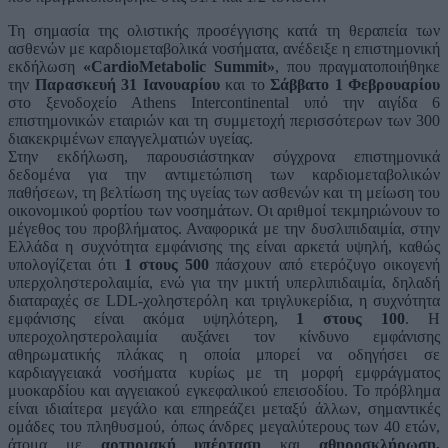
Τη σημασία της ολιστικής προσέγγισης κατά τη θεραπεία των
ασθενών με καρδιομεταβολικά νοσήματα, ανέδειξε η επιστημονική
εκδήλωση
«CardioMetabolic Summit»
, που πραγματοποιήθηκε
την
Παρασκευή 31 Ιανουαρίου
και το
Σάββατο 1 Φεβρουαρίου
στο ξενοδοχείο Athens Intercontinental υπό την αιγίδα 6
επιστημονικών εταιριών και τη συμμετοχή περισσότερων των 300
διακεκριμένων επαγγελματιών υγείας.
Στην εκδήλωση, παρουσιάστηκαν σύγχρονα επιστημονικά
δεδομένα για την αντιμετώπιση των καρδιομεταβολικών
παθήσεων, τη βελτίωση της υγείας των ασθενών και τη μείωση του
οικονομικού φορτίου των νοσημάτων. Οι αριθμοί τεκμηριώνουν το
μέγεθος του προβλήματος. Αναφορικά με την δυσλιπιδαιμία, στην
Ελλάδα η συχνότητα εμφάνισης της είναι αρκετά υψηλή, καθώς
υπολογίζεται ότι
1 στους 500
πάσχουν από ετερόζυγο οικογενή
υπερχοληστερολαιμία, ενώ για την μικτή υπερλιπιδαιμία, δηλαδή
διαταραχές σε LDL-χοληστερόλη και τριγλυκερίδια, η συχνότητα
εμφάνισης είναι ακόμα υψηλότερη,
1 στους 100
. Η
υπεροχοληστερολαιμία αυξάνει τον κίνδυνο εμφάνισης
αθηρωματικής πλάκας η οποία μπορεί να οδηγήσει σε
καρδιαγγειακά νοσήματα κυρίως με τη μορφή εμφράγματος
μυοκαρδίου και αγγειακού εγκεφαλικού επεισοδίου. Το πρόβλημα
είναι ιδιαίτερα μεγάλο και επηρεάζει μεταξύ άλλων, σημαντικές
ομάδες του πληθυσμού, όπως άνδρες μεγαλύτερους των 40 ετών,
άτομα με
αρτηριακή υπέρταση
και
αθηροσκλήρωση,