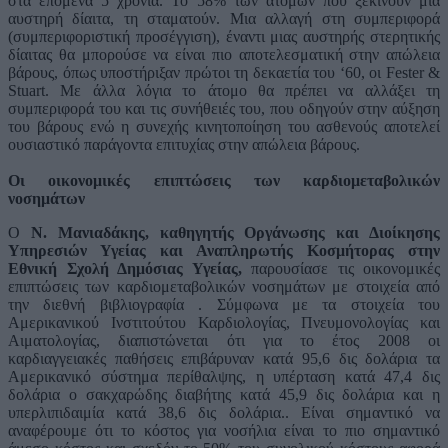
στα επόμενα 5 χρόνια. Το 58% των ατόμων που ξεκινούν μια
αυστηρή δίαιτα, τη σταματούν. Μια αλλαγή στη συμπεριφορά
(συμπεριφοριστική προσέγγιση), έναντι μιας αυστηρής στερητικής
δίαιτας θα μπορούσε να είναι πιο αποτελεσματική στην απώλεια
βάρους, όπως υποστήριξαν πρώτοι τη δεκαετία του ‘60, οι Fester &
Stuart. Με άλλα λόγια το άτομο θα πρέπει να αλλάξει τη
συμπεριφορά του και τις συνήθειές του, που οδηγούν στην αύξηση
του βάρους ενώ η συνεχής κινητοποίηση του ασθενούς αποτελεί
ουσιαστικό παράγοντα επιτυχίας στην απώλεια βάρους.
Οι οικονομικές επιπτώσεις των καρδιομεταβολικών
νοσημάτων
Ο
Ν. Μανιαδάκης, καθηγητής Οργάνωσης και Διοίκησης
Υπηρεσιών Υγείας και Αναπληρωτής Κοσμήτορας στην
Εθνική Σχολή Δημόσιας Υγείας,
παρουσίασε τις οικονομικές
επιπτώσεις των καρδιομεταβολικών νοσημάτων με στοιχεία από
την διεθνή βιβλιογραφία . Σύμφωνα με τα στοιχεία του
Αμερικανικού Ινστιτούτου Καρδιολογίας, Πνευμονολογίας και
Αιματολογίας, διαπιστώνεται ότι για το έτος 2008 οι
καρδιαγγειακές παθήσεις επιβάρυναν κατά 95,6 δις δολάρια τα
Αμερικανικό σύστημα περίθαλψης, η υπέρταση κατά 47,4 δις
δολάρια ο σακχαρώδης διαβήτης κατά 45,9 δις δολάρια και η
υπερλιπιδαιμία κατά 38,6 δις δολάρια.. Είναι σημαντικό να
αναφέρουμε ότι το κόστος για νοσήλια είναι το πιο σημαντικό