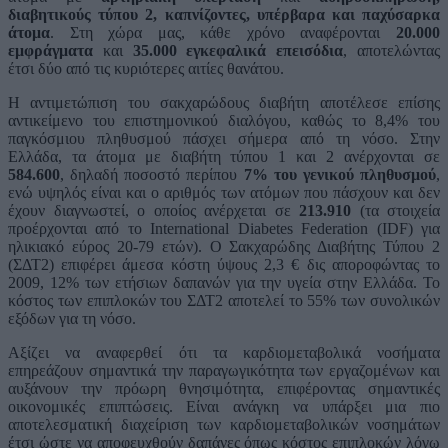
διαβητικούς τύπου 2, καπνίζοντες, υπέρβαρα
και παχύσαρκα
άτομα
. Στη χώρα μας, κάθε χρόνο αναφέρονται
20.000
εμφράγματα
και
35.000 εγκεφαλικά επεισόδια
, αποτελώντας
έτσι δύο από τις κυριότερες αιτίες θανάτου.
Η αντιμετώπιση του σακχαρώδους διαβήτη αποτέλεσε επίσης
αντικείμενο του επιστημονικού διαλόγου, καθώς το 8,4% του
παγκόσμιου πληθυσμού πάσχει σήμερα από τη νόσο. Στην
Ελλάδα, τα άτομα με διαβήτη τύπου 1 και 2 ανέρχονται σε
584.600
, δηλαδή ποσοστό περίπου
7% του γενικού πληθυσμού
,
ενώ υψηλός είναι και ο αριθμός των ατόμων που πάσχουν και δεν
έχουν διαγνωστεί, ο οποίος ανέρχεται σε
213.910
(τα στοιχεία
προέρχονται από το International Diabetes Federation (IDF) για
ηλικιακό εύρος 20-79 ετών). Ο Σακχαρώδης Διαβήτης Τύπου 2
(ΣΔΤ2) επιφέρει άμεσα κόστη ύψους 2,3 € δις αποροφώντας το
2009, 12% των ετήσιων δαπανών για την υγεία στην Ελλάδα. Το
κόστος των επιπλοκών του ΣΔΤ2 αποτελεί το 55% των συνολικών
εξόδων για τη νόσο.
Αξίζει να αναφερθεί ότι τα καρδιομεταβολικά νοσήματα
επηρεάζουν σημαντικά την παραγωγικότητα των εργαζομένων και
αυξάνουν την πρόωρη θνησιμότητα, επιφέροντας σημαντικές
οικονομικές επιπτώσεις. Είναι ανάγκη να υπάρξει μια πιο
αποτελεσματική διαχείριση των καρδιομεταβολικών νοσημάτων
έτσι ώστε να αποφευχθούν δαπάνες όπως κόστος επιπλοκών λόγω