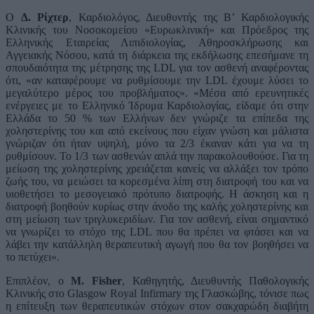
Ο
Δ. Ρίχτερ
, Καρδιολόγος, Διευθυντής της Β’ Καρδιολογικής
Κλινικής του Νοσοκομείου «Ευρωκλινική» και Πρόεδρος της
Ελληνικής Εταιρείας Λιπιδιολογίας, Αθηροσκλήρωσης και
Αγγειακής Νόσου, κατά τη διάρκεια της εκδήλωσης επεσήμανε τη
σπουδαιότητα της μέτρησης της LDL για τον ασθενή αναφέροντας
ότι, «αν καταφέρουμε να ρυθμίσουμε την LDL έχουμε λύσει το
μεγαλύτερο μέρος του προβλήματος». «Μέσα από ερευνητικές
ενέργειες με το Ελληνικό Ίδρυμα Καρδιολογίας, είδαμε ότι στην
Ελλάδα το 50 % των Ελλήνων δεν γνώριζε τα επίπεδα της
χοληστερίνης του και από εκείνους που είχαν γνώση και μάλιστα
γνώριζαν ότι ήταν υψηλή, μόνο τα 2/3 έκαναν κάτι για να τη
ρυθμίσουν. Το 1/3 των ασθενών απλά την παρακολουθούσε. Για τη
μείωση της χοληστερίνης χρειάζεται κανείς να αλλάξει τον τρόπο
ζωής του, να μειώσει τα κορεσμένα λίπη στη διατροφή του και να
υιοθετήσει το μεσογειακό πρότυπο διατροφής. Η άσκηση και η
διατροφή βοηθούν κυρίως στην άνοδο της καλής χοληστερίνης και
στη μείωση των τριγλυκεριδίων. Για τον ασθενή, είναι σημαντικό
να γνωρίζει το στόχο της LDL που θα πρέπει να φτάσει και να
λάβει την κατάλληλη θεραπευτική αγωγή που θα τον βοηθήσει να
το πετύχει».
Επιπλέον, ο
M. Fisher
, Καθηγητής, Διευθυντής Παθολογικής
Κλινικής στο Glasgow Royal Infirmary της Γλασκώβης, τόνισε πως
η επίτευξη των θεραπευτικών στόχων στον σακχαρώδη διαβήτη