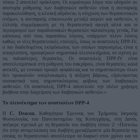
τύπου 2 αποτελεί πρόκληση. Οι κυριότεροι λόγοι που οδηγούν σε
αποτυχία ρύθμισης των διαβητικών ασθενών είναι η ανεπαρκής
παρακολούθηση, η κλινική αδράνεια, η σύγχυση των θεραπευτικών
στόχων, η ανεπαρκής επικοινωνία μεταξύ ιατρών και ασθενών, η
ελλιπής συμμόρφωση με τη θεραπευτική αγωγή αλλά και οι
περιορισμοί των παραδοσιακών θεραπειών παλαιότερης γενιάς. Για
κάποιους από τους παραπάνω λόγους, υπάρχουν πλέον λύσεις
καθώς οι νέες θεραπευτικές επιλογές, όπως οι αναστολείς DPP-IV,
ο πιο διαδεδομένος εκπρόσωπος των οποίων παγκοσμίως είναι η
σιταγλιπτίνη, προσφέρουν σημαντικά πλεονεκτήματα, σε σχέση με
τις παλαιότερες θεραπείες. Οι αναστολείς DPP-IV είναι
αποτελεσματικοί στη ρύθμιση του σακχάρου, είναι θεραπείες καλά
ανεκτές, με ευνοικό προφίλ ασφάλειας και το σημαντικότερο όλων
δεν προκαλούν υπογλυκαιμίες ή αύξηση βάρους, εξαλείφοντας
ουσιαστικά τους σημαντικότερους φόβους των διαβητικών
ασθενών. Οι αναστολείς DPP-4 αποτελούν την πλέον χρήσιμη
βοήθεια στην διαχείριση των διαβητικών ασθενών.»
Το πλεονέκτημα των αναστολέων DPP-4
Η
C. Deacon
, Καθηγήτρια Έρευνας του Τμήματος Ιατρικής
Φυσιολογίας του Πανεπιστημίου της Κοπεγχάγης, στη Δανία,
ανέφερε σχετικά με τη θεραπεία του διαβήτη τύπου 2: «Πιστεύω
ότι στην αντιμετώπιση του διαβήτη χρειαζόμαστε μία θεραπεία της
οποίας το θεραπευτικό αποτέλεσμα να διαρκεί στον χρόνο και να