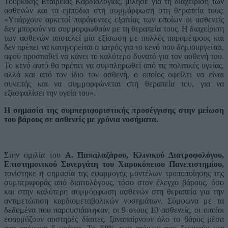
Τουρκικής Εταιρείας Καρδιολογίας, μίλησε για τη διαχείριση των
ασθενών και τα εμπόδια στη συμμόρφωση στη θεραπεία τους:
«Υπάρχουν αρκετοί παράγοντες εξαιτίας των οποίων οι ασθενείς
δεν μπορούν να συμμορφωθούν με τη θεραπεία τους. Η διαχείριση
των ασθενών αποτελεί μία εξίσωση με πολλές παραμέτρους και
δεν πρέπει να κατηγορείται ο ιατρός για το κενό που δημιουργείται,
αφού προσπαθεί να κάνει το καλύτερο δυνατό για τον ασθενή του.
Το κενό αυτό θα πρέπει να συμπληρωθεί από τις πολιτικές υγείας,
αλλά και από τον ίδιο τον ασθενή, ο οποίος οφείλει να είναι
συνεπής και να συμμορφώνεται στη θεραπεία του, για να
εξασφαλίσει την υγεία του».
H σημασία της συμπεριφοριστικής προσέγγισης στην μείωση
του βάρους σε ασθενείς με χρόνια νοσήματα.
Στην ομιλία του
Α. Παπαλαζάρου
, Κλινικού Διατροφολόγου,
Επιστημονικού Συνεργάτη του Χαροκόπειου Πανεπιστημίου,
τονίστηκε η σημασία της εφαρμογής μοντέλων τροποποίησης της
συμπεριφοράς από διαιτολόγους, τόσο στον έλεγχο βάρους, όσο
και στην καλύτερη συμμόρφωση ασθενών στη θεραπεία για την
αντιμετώπιση καρδιομεταβολικών νοσημάτων. Σύμφωνα με τα
δεδομένα που παρουσιάστηκαν, οι 9 στους 10 ασθενείς, οι οποίοι
εφαρμόζουν αυστηρές δίαιτες, ξαναπαίρνουν όλο το βάρος μέσα