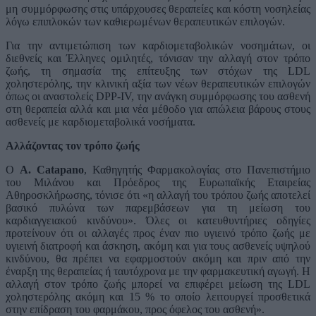
μη συμμόρφωσης στις υπάρχουσες θεραπείες και κόστη νοσηλείας
λόγω επιπλοκών των καθιερωμένων θεραπευτικών επιλογών.
Για την αντιμετώπιση των καρδιομεταβολικών νοσημάτων, οι
διεθνείς και Έλληνες ομιλητές, τόνισαν την αλλαγή στον τρόπο
ζωής, τη σημασία της επίτευξης των στόχων της LDL
χοληστερόλης, τηv κλινική αξία των νέων θεραπευτικών επιλογών
όπως οι αναστολείς DPP-IV, την ανάγκη συμμόρφωσης του ασθενή
στη θεραπεία αλλά και μια νέα μέθοδο για απώλεια βάρους στους
ασθενείς με καρδιομεταβολικά νοσήματα.
Αλλάζοντας τον τρόπο ζωής
Ο
A. Catapano
, Καθηγητής Φαρμακολογίας στο Πανεπιστήμιο
του Μιλάνου και Πρόεδρος της Ευρωπαϊκής Εταιρείας
Αθηροσκλήρωσης, τόνισε ότι «η αλλαγή του τρόπου ζωής αποτελεί
βασικό πυλώνα των παρεμβάσεων για τη μείωση του
καρδιαγγειακού κινδύνου». Όλες οι κατευθυντήριες οδηγίες
προτείνουν ότι οι αλλαγές προς έναν πιο υγιεινό τρόπο ζωής με
υγιεινή διατροφή και άσκηση, ακόμη και για τους ασθενείς υψηλού
κινδύνου, θα πρέπει να εφαρμοστούν ακόμη και πριν από την
έναρξη της θεραπείας ή ταυτόχρονα με την φαρμακευτική αγωγή. Η
αλλαγή στον τρόπο ζωής μπορεί να επιφέρει μείωση της LDL
χοληστερόλης ακόμη και 15 % το οποίο λειτουργεί προσθετικά
στην επίδραση του φαρμάκου, προς όφελος του ασθενή».