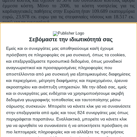
άμεσο κόστος και σχεδόν το 50% του συνολικού κόστους αφορά
έμμεσα κόστη. Μόνο το 2006, τα κόστη νοσηλείας για τις
καρδιαγγειακές παθήσεις στην Ευρώπη ήταν 109.689 εκατομμύρια
ευρώ, 23.978 εκ. ευρω για τις στεφανιαίες νόσους και 18.517 εκ.
ευρώ για τα εγκεφαλικά.
Αναφορικά με το διαβήτη, τονίστηκε η σημαντική αύξηση του
επιπολασμού της νόσου. Τα πρόσφατα στοιχεία του 2013 δείχνουν
Σεβόμαστε την ιδιωτικότητά σας
ότι 382 εκατομμύρια άνθρωποι πάσχουν από διαβήτη, αριθμός που
Εμείς και οι συνεργάτες μας αποθηκεύουμε και/ή έχουμε
μέχρι το 2035 θα έχει σχεδόν διπλασιαστεί στα 592 εκατομμύρια.
Σύμφωνα με μελέτη του LSE, το συνολικό οικονομικό κόστος
πρόσβαση σε πληροφορίες σε μια συσκευή, όπως τα cookies,
διαχείρισης του Διαβήτη ήταν 188 δις Ευρώ το 2010 στην Ιταλία,
και επεξεργαζόμαστε προσωπικά δεδομένα, όπως μοναδικοί
Ισπανία, Γερμανία, στο Ηνωμένο Βασίλειο και στη Γαλλία. Τα 90
αναγνωριστικοί και προσαρμοσμένες πληροφορίες που
δις Ευρώ αφορούν άμεσα κόστη και τα 98 δις Ευρώ έμμεσα κόστη.
αποστέλλονται από μια συσκευή για εξατομικευμένες διαφημίσεις
Το κόστος των φάρμακων δεν ξεπερνά το 10% του συνολικό
και περιεχόμενο, μέτρηση διαφήμισης και περιεχομένου, έρευνα
άμεσου κόστους διαχείρισης του διαβήτη.
ακροατηρίου και ανάπτυξη υπηρεσιών.
Με την άδειά σας, εμείς
Το
«CardioMetabolic Summit»
τέλεσε υπό την αιγίδα της
και οι συνεργάτες μας ενδέχεται να χρησιμοποιήσουμε ακριβή
Ελληνικής Εταιρείας Αθηροσκλήρωσης
, της
Ελληνικής
δεδομένα γεωγραφικής τοποθεσίας και ταυτοποίησης μέσω
Διαβητολογικής Εταιρείας (ΕΔΕ)
, της
Ελληνικής Εταιρείας
σάρωσης συσκευών. Μπορείτε να κάνετε κλικ για να συναινέσετε
Λιπιδιολογίας
,
Αθηροσκλήρωσης και Αγγειακής Νόσου
στην επεξεργασία από εμάς και τους 824 συνεργάτες μας όπως
(ΕΕΛΙΑ)
, της
Εταιρείας Αθηροσκλήρωσης Βορείου Ελλάδος
περιγράφεται παραπάνω. Εναλλακτικά, μπορείτε να κάνετε κλικ
(ΕΑΒΕ)
, της
Διαβητολογικής Εταιρείας Βορείου Ελλάδος
για να αρνηθείτε να συναινέσετε ή να αποκτήσετε πρόσβαση σε
(ΔΕΒΕ)
, της
Ελληνικής Ενδοκρινολογικής Εταιρείας
και της
Πανελλήνιας Ένωσης Ενδοκρινολόγων
, και πραγματοποιήθηκε
πιο λεπτομερείς πληροφορίες και να αλλάξετε τις προτιμήσεις
με την ευγενική χορηγία της
MSD
και της
ΒΙΑΝΕΞ
.