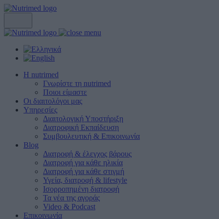
Η nutrimed
Γνωρίστε τη nutrimed
Ποιοι είμαστε
Οι διαιτολόγοι μας
Υπηρεσίες
Διαιτολογική Υποστήριξη
Διατροφική Εκπαίδευση
Συμβουλευτική & Επικοινωνία
Blog
Διατροφή & έλεγχος βάρους
Διατροφή για κάθε ηλικία
Διατροφή για κάθε στιγμή
Υγεία, διατροφή & lifestyle
Ισορροπημένη διατροφή
Τα νέα της αγοράς
Video & Podcast
Επικοινωνία