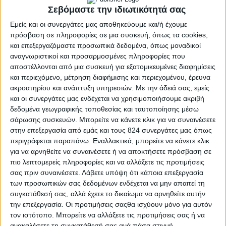
Σεβόμαστε την ιδιωτικότητά σας
Εμείς και οι συνεργάτες μας αποθηκεύουμε και/ή έχουμε
πρόσβαση σε πληροφορίες σε μια συσκευή, όπως τα cookies,
και επεξεργαζόμαστε προσωπικά δεδομένα, όπως μοναδικοί
αναγνωριστικοί και προσαρμοσμένες πληροφορίες που
αποστέλλονται από μια συσκευή για εξατομικευμένες διαφημίσεις
και περιεχόμενο, μέτρηση διαφήμισης και περιεχομένου, έρευνα
ακροατηρίου και ανάπτυξη υπηρεσιών.
Με την άδειά σας, εμείς
Υγεία, διατροφή & lifestyle
και οι συνεργάτες μας ενδέχεται να χρησιμοποιήσουμε ακριβή
δεδομένα γεωγραφικής τοποθεσίας και ταυτοποίησης μέσω
Διατροφή 2.0: τα τρόφιμα του μέλλοντος
σάρωσης συσκευών. Μπορείτε να κάνετε κλικ για να συναινέσετε
στην επεξεργασία από εμάς και τους 824 συνεργάτες μας όπως
18 Μάι
περιγράφεται παραπάνω. Εναλλακτικά, μπορείτε να κάνετε κλικ
για να αρνηθείτε να συναινέσετε ή να αποκτήσετε πρόσβαση σε
πιο λεπτομερείς πληροφορίες και να αλλάξετε τις προτιμήσεις
σας πριν συναινέσετε.
Λάβετε υπόψη ότι κάποια επεξεργασία
των προσωπικών σας δεδομένων ενδέχεται να μην απαιτεί τη
συγκατάθεσή σας, αλλά έχετε το δικαίωμα να αρνηθείτε αυτήν
την επεξεργασία. Οι προτιμήσεις σαςθα ισχύουν μόνο για αυτόν
τον ιστότοπο. Μπορείτε να αλλάξετε τις προτιμήσεις σας ή να
ανακαλέσετε τη συγκατάθεσή σας ανά πάσα στιγμή