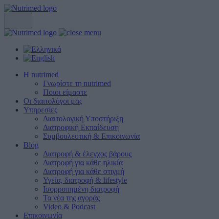
Η nutrimed
Γνωρίστε τη nutrimed
Ποιοι είμαστε
Οι διαιτολόγοι μας
Υπηρεσίες
Διαιτολογική Υποστήριξη
Διατροφική Εκπαίδευση
Συμβουλευτική & Επικοινωνία
Blog
Διατροφή & έλεγχος βάρους
Διατροφή για κάθε ηλικία
Διατροφή για κάθε στιγμή
Υγεία, διατροφή & lifestyle
Ισορροπημένη διατροφή
Τα νέα της αγοράς
Video & Podcast
Επικοινωνία