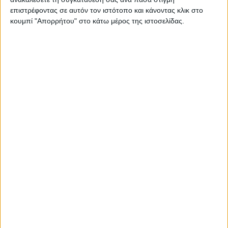
επιστρέφοντας σε αυτόν τον ιστότοπο και κάνοντας κλικ στο
κουμπί "Απορρήτου" στο κάτω μέρος της ιστοσελίδας.
Ισορροπημένη διατροφή
,
Υγεία, διατροφή & lifestyle
Κεφάλαιο “Διατροφικά trends”: zoοm στα
προϊόντα high protein
17 Απρ