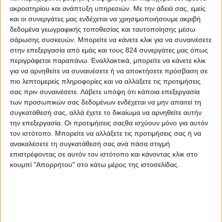
ακροατηρίου και ανάπτυξη υπηρεσιών.
Με την άδειά σας, εμείς
Ακόμα και αν μιλάμε για την ίδια γυναίκα, οι
και οι συνεργάτες μας ενδέχεται να χρησιμοποιήσουμε ακριβή
ανάγκες μεταβάλλονται σύμφωνα με την ηλικία
δεδομένα γεωγραφικής τοποθεσίας και ταυτοποίησης μέσω
αλλά και τον τρόπο ζωής.
σάρωσης συσκευών. Μπορείτε να κάνετε κλικ για να συναινέσετε
στην επεξεργασία από εμάς και τους 824 συνεργάτες μας όπως
Ήρθε, λοιπόν, η ώρα να
αποκαλύψουμε τα
περιγράφεται παραπάνω. Εναλλακτικά, μπορείτε να κάνετε κλικ
διατροφικά σημεία-κλειδιά για διαφορετικές
για να αρνηθείτε να συναινέσετε ή να αποκτήσετε πρόσβαση σε
πιο λεπτομερείς πληροφορίες και να αλλάξετε τις προτιμήσεις
δεκαετίες στη ζωή μιας γυναίκας
για να μάθετε
σας πριν συναινέσετε.
Λάβετε υπόψη ότι κάποια επεξεργασία
πού χρειάζεται να εστιάσετε εσείς ή οι αγαπημένες
των προσωπικών σας δεδομένων ενδέχεται να μην απαιτεί τη
σας!
συγκατάθεσή σας, αλλά έχετε το δικαίωμα να αρνηθείτε αυτήν
την επεξεργασία. Οι προτιμήσεις σαςθα ισχύουν μόνο για αυτόν
♀️
20-30…
τον ιστότοπο. Μπορείτε να αλλάξετε τις προτιμήσεις σας ή να
ανακαλέσετε τη συγκατάθεσή σας ανά πάσα στιγμή
Σε μια δεκαετία που οι γυναίκες βρίσκονται στην
ü
επιστρέφοντας σε αυτόν τον ιστότοπο και κάνοντας κλικ στο
αναπαραγωγική φάση της ζωής τους και η
κουμπί "Απορρήτου" στο κάτω μέρος της ιστοσελίδας.
ενεργητικότητά τους χτυπά κόκκινο, οι
αποθήκες
ζωντάνιας
παίζουν πρωταγωνιστικό ρόλο. Κι όταν
μιλάμε για αποθήκες ζωντάνιας, εννοούμε φυσικά
τις
αποθήκες σιδήρου
! Κι όμως, οι επιστήμονες