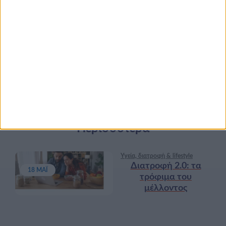
Περισσότερα
Υγεία, διατροφή & lifestyle
Διατροφή 2.0: τα
18 ΜΆΙ
τρόφιμα του
μέλλοντος