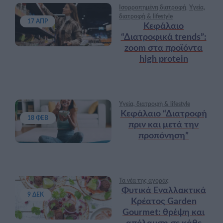
Ισορροπημένη διατροφή
,
Υγεία,
διατροφή & lifestyle
17 ΑΠΡ
Κεφάλαιο
“Διατροφικά trends”:
zoοm στα προϊόντα
high protein
Υγεία, διατροφή & lifestyle
Κεφάλαιο “Διατροφή
18 ΦΕΒ
πριν και μετά την
προπόνηση”
Τα νέα της αγοράς
Φυτικά Εναλλακτικά
9 ΔΕΚ
Κρέατος Garden
Gourmet: θρέψη και