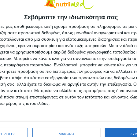
περισσότερα φλιτζάνια καφέ την ημέρα έχουν
δήποτε αιτία σε σχέση με εκείνους που δεν
Σεβόμαστε την ιδιωτικότητά σας
άνευ σημασίας στην παρούσα έρευνα ο τρόπος
χνει ότι ο καφές σαν ρόφημα έχει ευεργετικές
άτες μας αποθηκεύουμε και/ή έχουμε πρόσβαση σε πληροφορίες σε μια
ργαζόμαστε προσωπικά δεδομένα, όπως μοναδικοί αναγνωριστικοί και 
ό εξωγενείς παράγοντες.
στέλλονται από μια συσκευή για εξατομικευμένες διαφημίσεις και περ
εχομένου, έρευνα ακροατηρίου και ανάπτυξη υπηρεσιών.
Με την άδειά σα
ου καταναλώνουν συστηματικά καφέ τείνουν να
χεται να χρησιμοποιήσουμε ακριβή δεδομένα γεωγραφικής τοποθεσίας 
πιο υγιές λιπιδαιμικό προφίλ και καλύτερο
ών. Μπορείτε να κάνετε κλικ για να συναινέσετε στην επεξεργασία απ
κείνους που δεν καταναλώνουν καφέ. Βέβαια
 περιγράφεται παραπάνω. Εναλλακτικά, μπορείτε να κάνετε κλικ για να
που δεν κατανάλωναν καφέ υπάρχει περίπτωση
οκτήσετε πρόσβαση σε πιο λεπτομερείς πληροφορίες και να αλλάξετε τι
βετε υπόψη ότι κάποια επεξεργασία των προσωπικών σας δεδομένων ε
 άτομα που έχουν διαγνωσθεί από κάποια
εσή σας, αλλά έχετε το δικαίωμα να αρνηθείτε αυτήν την επεξεργασία. 
εριλαμβάνουν τη διακοπή κατανάλωσης καφέ,
τόν τον ιστότοπο. Μπορείτε να αλλάξετε τις προτιμήσεις σας ή να ανακα
φέ στη συγκεκριμένη μελέτη μπορεί να είναι
 πάσα στιγμή επιστρέφοντας σε αυτόν τον ιστότοπο και κάνοντας κλι
ω μέρος της ιστοσελίδας.
ο National Cancer Institute, είναι ίσως πιο
εντρώθηκε και σε άλλους πληθυσμούς όπως
 Ιάπωνες, Λατίνους, οι οποίοι είναι κάτοικοι
ΕΠΙΛΟΓΕΣ
ΔΙΑΦΩΝΩ
ΣΥ