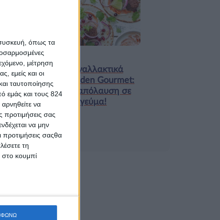
9 ΔΕΚ
 συσκευή, όπως τα
προσαρμοσμένες
Τα νέα της αγοράς
ιεχόμενο, μέτρηση
Φυτικά Εναλλακτικά
ς, εμείς και οι
Κρέατος Garden Gourmet:
και ταυτοποίησης
θρέψη και απόλαυση σε
ό εμάς και τους 824
κάθε γεύμα!
 αρνηθείτε να
ς προτιμήσεις σας
νδέχεται να μην
Οι προτιμήσεις σαςθα
λέσετε τη
κ στο κουμπί
ΜΦΩΝΩ