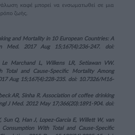
ανάλωση καφέ μπορεί να ενσωματωθεί σε μια
τρόπο ζωής.
king and Mortality in 10 European Countries: A
rn Med. 2017 Aug 15;167(4):236-247. doi:
 Le Marchand L, Wilkens LR, Setiawan VW.
h Total and Cause-Specific Mortality Among
017 Aug 15;167(4):228-235. doi: 10.7326/M16-
ck AR, Sinha R. Association of coffee drinking
 Engl J Med. 2012 May 17;366(20):1891-904. doi:
, Sun Q, Han J, Lopez-Garcia E, Willett W, van
Consumption With Total and Cause-Specific