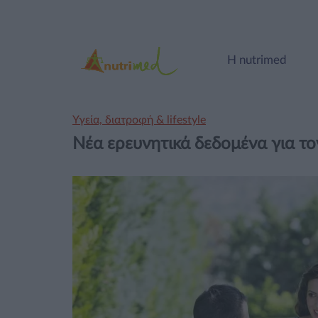
Η nutrimed
Υγεία, διατροφή & lifestyle
Νέα ερευνητικά δεδομένα για το