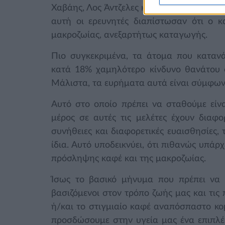
Χαβάης, Λος Άντζελες και Καλιφόρνια, ξεπ
αυτή οι ερευνητές διαπίστωσαν ότι ο κ
μακροζωίας, ανεξαρτήτως καταγωγής.
Πιο συγκεκριμένα, τα άτομα που καταν
κατά 18% χαμηλότερο κίνδυνο θανάτου 
Μάλιστα, τα ευρήματα αυτά είναι σύμφωνα
Αυτό στο οποίο πρέπει να σταθούμε είν
μέρος σε αυτές τις μελέτες έχουν διαφο
συνήθειες και διαφορετικές ευαισθησίες,
ίδια. Αυτό υποδεικνύει, ότι πιθανώς υπάρ
πρόσληψης καφέ και της μακροζωίας.
Ίσως το βασικό μήνυμα που πρέπει να κ
βασιζόμενοι στον τρόπο ζωής μας και τις 
ή/και το στιγμιαίο καφέ αναπόσπαστο κο
προσδώσουμε στην υγεία μας ένα επιπλέ