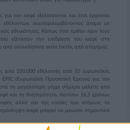
όρων ασθενειών, όπως για παράδειγμα η
ς για τον καφέ εξελίσσονται και έτσι έρχονται
α εθελοντών, συμπεριλαμβάνοντας άτομα με
ικές εθνικότητες. Κάπως έτσι ήρθαν πριν λίγο
 που εξέτασαν την επίδραση του καφέ στη
 από οποιαδήποτε αιτία (εκτός από ατύχημα).
ς από 520.000 εθελοντές από 10 ευρωπαϊκές
η EPIC (Ευρωπαϊκή Προοπτική Έρευνα για τον
ιστά τη μεγαλύτερη μέχρι σήμερα μελέτη από
φέ και τη θνησιμότητα. Κατόπιν 16,5 χρόνων
ροφής αλλά και της υγείας των ατόμων, τα
 πρόσληψη καφέ μπορεί να μειώσει σημαντικά