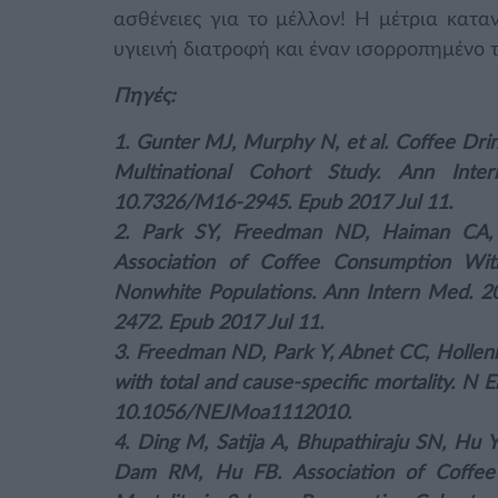
ασθένειες για το μέλλον! Η μέτρια κατ
υγιεινή διατροφή και έναν ισορροπημένο 
Πηγές:
1. Gunter MJ, Murphy N, et al. Coffee Drin
Multinational Cohort Study. Ann Inte
10.7326/M16-2945. Epub 2017 Jul 11.
2. Park SY, Freedman ND, Haiman CA,
Association of Coffee Consumption Wit
Nonwhite Populations. Ann Intern Med. 2
2472. Epub 2017 Jul 11.
3. Freedman ND, Park Y, Abnet CC, Hollenbe
with total and cause-specific mortality. N
10.1056/NEJMoa1112010.
4. Ding M, Satija A, Bhupathiraju SN, Hu Y
Dam RM, Hu FB. Association of Coffee 