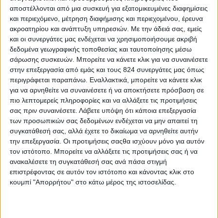
Πριν, όμως, περάσουμε στις προτάσεις, αξίζει
αποστέλλονται από μια συσκευή για εξατομικευμένες διαφημίσεις
να απαντήσουμε σε κάποια βασικά ερωτήματα
και περιεχόμενο, μέτρηση διαφήμισης και περιεχομένου, έρευνα
έτσι ώστε να «ξεκαθαρίσει το τοπίο» σχετικά με
ακροατηρίου και ανάπτυξη υπηρεσιών.
Με την άδειά σας, εμείς
και οι συνεργάτες μας ενδέχεται να χρησιμοποιήσουμε ακριβή
τη δυσανεξία στη γλουτένη.
δεδομένα γεωγραφικής τοποθεσίας και ταυτοποίησης μέσω
Τι είναι η γλουτένη και πού βρίσκεται;
σάρωσης συσκευών. Μπορείτε να κάνετε κλικ για να συναινέσετε
στην επεξεργασία από εμάς και τους 824 συνεργάτες μας όπως
Η γλουτένη δεν είναι τίποτε άλλο από μια
περιγράφεται παραπάνω. Εναλλακτικά, μπορείτε να κάνετε κλικ
πρωτεΐνη- ή, για να ακριβολογούμε, ένα σύνθετο
για να αρνηθείτε να συναινέσετε ή να αποκτήσετε πρόσβαση σε
πρωτεϊνών, που διακρίνονται σε δυο κατηγορίες:
πιο λεπτομερείς πληροφορίες και να αλλάξετε τις προτιμήσεις
τις προλαμίνες και τις γλουτελίνες. Συναντάται
σας πριν συναινέσετε.
Λάβετε υπόψη ότι κάποια επεξεργασία
των προσωπικών σας δεδομένων ενδέχεται να μην απαιτεί τη
κυρίως σε δημητριακά-όπως το σιτάρι, το κριθάρι
συγκατάθεσή σας, αλλά έχετε το δικαίωμα να αρνηθείτε αυτήν
και η σίκαλη και σε μικρότερο βαθμό στη βρώμη-
την επεξεργασία. Οι προτιμήσεις σαςθα ισχύουν μόνο για αυτόν
και, συνεπώς, σε όλα τα τρόφιμα που
τον ιστότοπο. Μπορείτε να αλλάξετε τις προτιμήσεις σας ή να
ανακαλέσετε τη συγκατάθεσή σας ανά πάσα στιγμή
παρασκευάζονται από αυτά, όπως ψωμί,
επιστρέφοντας σε αυτόν τον ιστότοπο και κάνοντας κλικ στο
αρτοσκευάσματα, ζυμαρικά, δημητριακά πρωινού
κουμπί "Απορρήτου" στο κάτω μέρος της ιστοσελίδας.
κλπ. Ωστόσο, μπορεί να βρεθεί και σε σούπες,
ζωμούς, σάλτσες, καθώς έχει την ιδιότητα να δίνει
συνοχή και πυκνότητα στα τρόφιμα, αλλά και σε