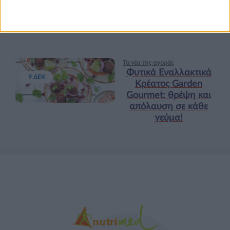
πριν και μετά την
προπόνηση”
Τα νέα της αγοράς
Φυτικά Εναλλακτικά
9 ΔΕΚ
Κρέατος Garden
Gourmet: θρέψη και
απόλαυση σε κάθε
γεύμα!