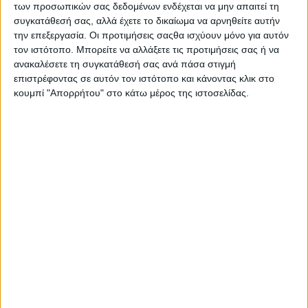
των προσωπικών σας δεδομένων ενδέχεται να μην απαιτεί τη
ενεργοποίησης γονιδίων που σχετίζονται με τη
συγκατάθεσή σας, αλλά έχετε το δικαίωμα να αρνηθείτε αυτήν
μακροζωία.
την επεξεργασία. Οι προτιμήσεις σαςθα ισχύουν μόνο για αυτόν
τον ιστότοπο. Μπορείτε να αλλάξετε τις προτιμήσεις σας ή να
Βάλτε πράσινο στην καθημερινότητά σας!
ανακαλέσετε τη συγκατάθεσή σας ανά πάσα στιγμή
επιστρέφοντας σε αυτόν τον ιστότοπο και κάνοντας κλικ στο
Δε θα ήταν υπερβολή αν λέγαμε πως τα πράσινα –
κουμπί "Απορρήτου" στο κάτω μέρος της ιστοσελίδας.
φυλλώδη ή μη- λαχανικά αποτελούν τον
ακρογωνιαίο λίθο για ένα υγιεινό και
ισορροπημένο τρόπο ζωής. Προστατεύουν τον
οργανισμό από καρδιαγγειακές παθήσεις, είναι
ισχυροί σύμμαχοι όσων επιθυμούν την επίτευξη και
διατήρηση ενός υγιούς βάρους και έχουν έντονη
αποτοξινωτική δράση. Επίσης, λόγω των φυτικών
ινών και των φυτοχημικών ουσιών που περιέχουν,
έχει φανεί ότι συμβάλλουν στη μείωση της
εμφάνισης διάφορων μορφών καρκίνου.Το
σπανάκι, η ρόκα, το μπρόκολο και τα λαχανάκια