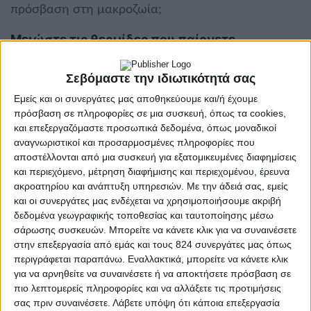
πρόσβαση στη μακροζωία;
Μειώστε τις θερμίδες που παίρνετε
Ίσως πρόκειται για την ουσιαστικότερη σύσταση
που μπορούμε να κάνουμε. Στις σημερινές, δυτικού
Σεβόμαστε την ιδιωτικότητά σας
τύπου κοινωνίες, όπου βομβαρδιζόμαστε
Εμείς και οι συνεργάτες μας αποθηκεύουμε και/ή έχουμε
πρόσβαση σε πληροφορίες σε μια συσκευή, όπως τα cookies,
καθημερινά από μηνύματα που αφορούν fast-food,
και επεξεργαζόμαστε προσωπικά δεδομένα, όπως μοναδικοί
γλυκίσματα και γενικά τροφές υψηλής ενεργειακής
αναγνωριστικοί και προσαρμοσμένες πληροφορίες που
πυκνότητας, η μείωση των καθημερινών
αποστέλλονται από μια συσκευή για εξατομικευμένες διαφημίσεις
προσλαμβανόμενων θερμίδων αποκτά ζωτική
και περιεχόμενο, μέτρηση διαφήμισης και περιεχομένου, έρευνα
ακροατηρίου και ανάπτυξη υπηρεσιών.
Με την άδειά σας, εμείς
σημασία. Αυτό συμβαίνει όχι μόνο για το προφανές
και οι συνεργάτες μας ενδέχεται να χρησιμοποιήσουμε ακριβή
του πράγματος, δηλαδή μειώνεται η πιθανότητα
δεδομένα γεωγραφικής τοποθεσίας και ταυτοποίησης μέσω
εμφάνισης παχυσαρκίας και συνοδών νοσημάτων
σάρωσης συσκευών. Μπορείτε να κάνετε κλικ για να συναινέσετε
στην επεξεργασία από εμάς και τους 824 συνεργάτες μας όπως
και συνεπώς ζούμε περισσότερο, αλλά και
περιγράφεται παραπάνω. Εναλλακτικά, μπορείτε να κάνετε κλικ
πολυάριθμες μελέτες έχουν δείξει ότι ο περιορισμός
για να αρνηθείτε να συναινέσετε ή να αποκτήσετε πρόσβαση σε
τροφής και η νηστεία σχετίζονται με επιμήκυνση
πιο λεπτομερείς πληροφορίες και να αλλάξετε τις προτιμήσεις
του προσδόκιμου ζωής, πιθανότητα μέσω της
σας πριν συναινέσετε.
Λάβετε υπόψη ότι κάποια επεξεργασία