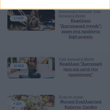
Ισορροπημένη διατροφή
,
Υγεία,
διατροφή & lifestyle
17 ΑΠΡ
Κεφάλαιο
“Διατροφικά trends”:
zoοm στα προϊόντα
high protein
Υγεία, διατροφή & lifestyle
Κεφάλαιο “Διατροφή
18 ΦΕΒ
πριν και μετά την
προπόνηση”
Τα νέα της αγοράς
Φυτικά Εναλλακτικά
9 ΔΕΚ
Κρέατος Garden