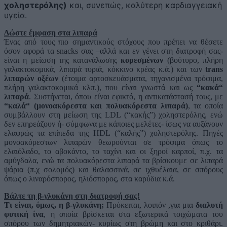
χοληστερόλης)
και, συνεπώς, καλύτερη καρδιαγγειακή
υγεία.
Δώστε έμφαση στα λιπαρά
Ένας από τους πιο σημαντικούς στόχους που πρέπει να θέσετε
όσον αφορά τα snacks σας –αλλά και εν γένει στη διατροφή σας-
είναι η μείωση της κατανάλωσης
κορεσμένων
(βούτυρο, πλήρη
γαλακτοκομικά, λιπαρά τυριά, κόκκινο κρέας κ.ά.) και των
trans
λιπαρών οξέων
(έτοιμα αρτοσκευάσματα, τηγανισμένα τρόφιμα,
πλήρη γαλακτοκομικά κλπ.), που είναι γνωστά και ως
“κακά“
λιπαρά
. Συστήνεται, όπου είναι εφικτό, η αντικατάστασή τους, με
“καλά“ (μονοακόρεστα και πολυακόρεστα λιπαρά)
, τα οποία
συμβάλλουν στη μείωση της LDL (“κακής”) χοληστερόλης, ενώ
δεν επηρεάζουν ή- σύμφωνα με κάποιες μελέτες- ίσως να αυξάνουν
ελαφρώς τα επίπεδα της ΗDL (“καλής”) χοληστερόλης. Πηγές
μονοακόρεστων λιπαρών θεωρούνται σε τρόφιμα όπως το
ελαιόλαδο, το αβοκάντο, το ταχίνι και οι ξηροί καρποί, π.χ. τα
αμύγδαλα, ενώ τα πολυακόρεστα λιπαρά τα βρίσκουμε σε λιπαρά
ψάρια (π.χ σολομός) και θαλασσινά, σε ιχθυέλαια, σε σπόρους
όπως ο λιναρόσπορος, ηλιόσπορος, στα καρύδια κ.ά.
Βάλτε τη β-γλυκάνη στη διατροφή σας!
Τι είναι, όμως, η β-γλυκάνη;
Πρόκειται, λοιπόν ,για μια
διαλυτή
φυτική ίνα
, η οποία βρίσκεται στα εξωτερικά τοιχώματα του
σπόρου των δημητριακών- κυρίως στη βρώμη και στο κριθάρι.