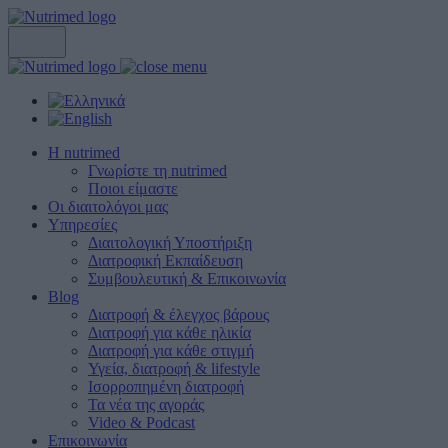
Η nutrimed
Γνωρίστε τη nutrimed
Ποιοι είμαστε
Οι διαιτολόγοι μας
Υπηρεσίες
Διαιτολογική Υποστήριξη
Διατροφική Εκπαίδευση
Συμβουλευτική & Επικοινωνία
Blog
Διατροφή & έλεγχος βάρους
Διατροφή για κάθε ηλικία
Διατροφή για κάθε στιγμή
Υγεία, διατροφή & lifestyle
Ισορροπημένη διατροφή
Τα νέα της αγοράς
Video & Podcast
Επικοινωνία