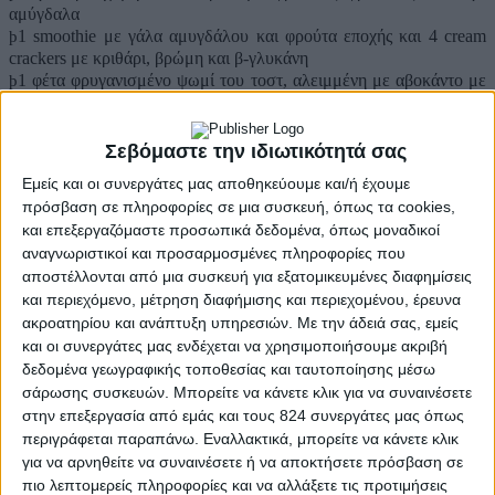
αμύγδαλα
1 smoothie με γάλα αμυγδάλου και φρούτα εποχής και 4 cream
þ
crackers με κριθάρι, βρώμη και β-γλυκάνη
1 φέτα φρυγανισμένο ψωμί του τοστ, αλειμμένη με αβοκάντο με
þ
μια λεπτή φέτα σολομό
4 cream crackers με κριθάρι, βρώμη και β-γλυκάνη με ταχίνι και
þ
λίγο μέλι
Σεβόμαστε την ιδιωτικότητά σας
Εμείς και οι συνεργάτες μας αποθηκεύουμε και/ή έχουμε
Πηγή:
Othman RA, Moghadasian MH, Jones PJ. Cholesterol-lowering
πρόσβαση σε πληροφορίες σε μια συσκευή, όπως τα cookies,
effects of oat β-glucan. Nutr Rev. 2011 Jun;69(6):299-309.
και επεξεργαζόμαστε προσωπικά δεδομένα, όπως μοναδικοί
αναγνωριστικοί και προσαρμοσμένες πληροφορίες που
αποστέλλονται από μια συσκευή για εξατομικευμένες διαφημίσεις
και περιεχόμενο, μέτρηση διαφήμισης και περιεχομένου, έρευνα
Περισσότερα
ακροατηρίου και ανάπτυξη υπηρεσιών.
Με την άδειά σας, εμείς
και οι συνεργάτες μας ενδέχεται να χρησιμοποιήσουμε ακριβή
δεδομένα γεωγραφικής τοποθεσίας και ταυτοποίησης μέσω
σάρωσης συσκευών. Μπορείτε να κάνετε κλικ για να συναινέσετε
στην επεξεργασία από εμάς και τους 824 συνεργάτες μας όπως
περιγράφεται παραπάνω. Εναλλακτικά, μπορείτε να κάνετε κλικ
για να αρνηθείτε να συναινέσετε ή να αποκτήσετε πρόσβαση σε
πιο λεπτομερείς πληροφορίες και να αλλάξετε τις προτιμήσεις