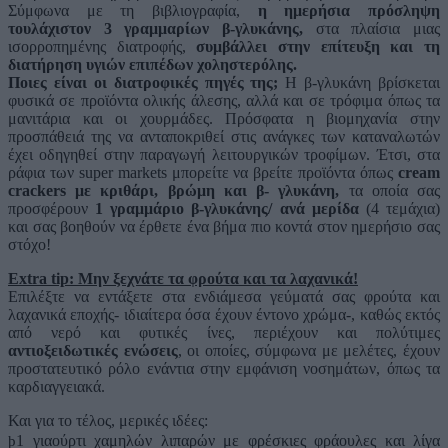
Σύμφωνα με τη βιβλιογραφία,
η ημερήσια πρόσληψη
τουλάχιστον 3 γραμμαρίων β-γλυκάνης,
στα πλαίσια μιας
ισορροπημένης διατροφής,
συμβάλλει στην επίτευξη και τη
διατήρηση υγιών επιπέδων χοληστερόλης.
Ποιες είναι οι διατροφικές πηγές της;
Η β-γλυκάνη βρίσκεται
φυσικά σε προϊόντα ολικής άλεσης, αλλά και σε τρόφιμα όπως τα
μανιτάρια και οι χουρμάδες. Πρόσφατα η βιομηχανία στην
προσπάθειά της να ανταποκριθεί στις ανάγκες των καταναλωτών
έχει οδηγηθεί στην παραγωγή λειτουργικών τροφίμων. Έτσι, στα
ράφια των super markets μπορείτε να βρείτε προϊόντα όπως
cream
crackers με κριθάρι, βρώμη και β- γλυκάνη,
τα οποία σας
προσφέρουν
1 γραμμάριο β-γλυκάνης/ ανά μερίδα
(4 τεμάχια)
και σας βοηθούν να έρθετε ένα βήμα πιο κοντά στον ημερήσιο σας
στόχο!
Extra tip: Μην ξεχνάτε τα φρούτα και τα λαχανικά!
Επιλέξτε να εντάξετε στα ενδιάμεσα γεύματά σας φρούτα και
λαχανικά εποχής- ιδιαίτερα όσα έχουν έντονο χρώμα-, καθώς εκτός
από νερό και φυτικές ίνες, περιέχουν και πολύτιμες
αντιοξειδωτικές ενώσεις
, οι οποίες, σύμφωνα με μελέτες, έχουν
προστατευτικό ρόλο ενάντια στην εμφάνιση νοσημάτων, όπως τα
καρδιαγγειακά.
Και για το τέλος, μερικές ιδέες:
1 γιαούρτι χαμηλών λιπαρών με φρέσκιες φράουλες και λίγα
þ