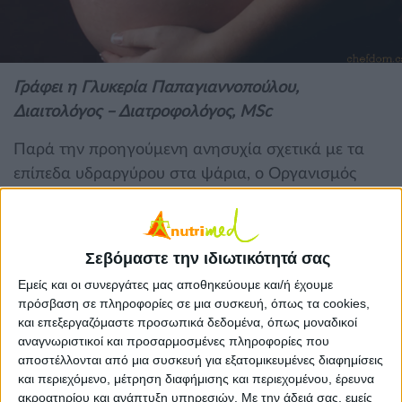
Γράφει η Γλυκερία Παπαγιαννοπούλου,
Διαιτολόγος – Διατροφολόγος, MSc
Παρά την προηγούμενη ανησυχία σχετικά με τα
επίπεδα υδραργύρου στα ψάρια, ο Οργανισμός
Τροφίμων και Φαρμάκων των ΗΠΑ (Food and Drug
Administration, FDA) και οι καινούργιες
Αμερικάνικες Διατροφικές Οδηγίες 2015-2020
Σεβόμαστε την ιδιωτικότητά σας
συστήνουνε στις γυναίκες που κυοφορούν,
Εμείς και οι συνεργάτες μας αποθηκεύουμε και/ή έχουμε
θηλάζουν ή σκοπεύουν να μείνουν έγκυες να
πρόσβαση σε πληροφορίες σε μια συσκευή, όπως τα cookies,
αυξήσουν την κατανάλωση ψαριών.
και επεξεργαζόμαστε προσωπικά δεδομένα, όπως μοναδικοί
αναγνωριστικοί και προσαρμοσμένες πληροφορίες που
Τα ψάρια περιέχουν ωφέλιμα θρεπτικά συστατικά,
αποστέλλονται από μια συσκευή για εξατομικευμένες διαφημίσεις
συμπεριλαμβανομένων των ω-3 λιπαρών οξέων,
και περιεχόμενο, μέτρηση διαφήμισης και περιεχομένου, έρευνα
πρωτεϊνών, βιταμινών και ανόργανων συστατικών,
ακροατηρίου και ανάπτυξη υπηρεσιών.
Με την άδειά σας, εμείς