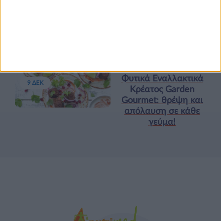
Κεφάλαιο “Διατροφή
18 ΦΕΒ
πριν και μετά την
προπόνηση”
Τα νέα της αγοράς
Φυτικά Εναλλακτικά
9 ΔΕΚ
Κρέατος Garden
Gourmet: θρέψη και
απόλαυση σε κάθε
γεύμα!