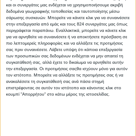
όπως ο σίδηρος. Θρεπτικές ουσίες, λοιπόν,
και οι συνεργάτες μας ενδέχεται να χρησιμοποιήσουμε ακριβή
δεδομένα γεωγραφικής τοποθεσίας και ταυτοποίησης μέσω
απαραίτητες για τις εγκυμονούσες, καθώς
σάρωσης συσκευών. Μπορείτε να κάνετε κλικ για να συναινέσετε
προωθούν την υγιή εμβρυϊκή ανάπτυξη, ειδικά στο
στην επεξεργασία από εμάς και τους 824 συνεργάτες μας όπως
2o τρίμηνο της εγκυμοσύνης.
περιγράφεται παραπάνω. Εναλλακτικά, μπορείτε να κάνετε κλικ
για να αρνηθείτε να συναινέσετε ή να αποκτήσετε πρόσβαση σε
πιο λεπτομερείς πληροφορίες και να αλλάξετε τις προτιμήσεις
Πόσο ψάρι πρέπει να καταναλώσω;
σας πριν συναινέσετε.
Λάβετε υπόψη ότι κάποια επεξεργασία
των προσωπικών σας δεδομένων ενδέχεται να μην απαιτεί τη
Ο FDA συνιστά την κατανάλωση περίπου
230-340
συγκατάθεσή σας, αλλά έχετε το δικαίωμα να αρνηθείτε αυτήν
γραμμάρια ψαριών, χαμηλών σε υδράργυρο, την
την επεξεργασία. Οι προτιμήσεις σαςθα ισχύουν μόνο για αυτόν
εβδομάδα, το οποίο αντιστοιχεί σε περίπου 2-3
τον ιστότοπο. Μπορείτε να αλλάξετε τις προτιμήσεις σας ή να
ανακαλέσετε τη συγκατάθεσή σας ανά πάσα στιγμή
μικρομερίδες ψαριών
. Προσοχή, όμως, απαιτείται
επιστρέφοντας σε αυτόν τον ιστότοπο και κάνοντας κλικ στο
ώστε να επιλέξετε είδη ψαριών,
με χαμηλή
κουμπί "Απορρήτου" στο κάτω μέρος της ιστοσελίδας.
περιεκτικότητα σε υδράργυρο, όπως η σαρδέλα, η
ρέγκα, ο γαύρος, η τσιπούρα, το σκουμπρί,
που
είναι και πλούσια σε ωφέλιμα ω-3 λιπαρά οξέα.
Ποια ψάρια πρέπει να αποφύγω;