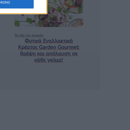
ΜΦΩΝΩ
9 ΔΕΚ
Τα νέα της αγοράς
Φυτικά Εναλλακτικά
Κρέατος Garden Gourmet:
θρέψη και απόλαυση σε
κάθε γεύμα!