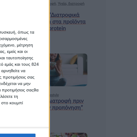
Ισορροπημένη διατροφή
,
Υγεία, διατροφή
& lifestyle
Κεφάλαιο “Διατροφικά
trends”: zoοm στα προϊόντα
high protein
 συσκευή, όπως τα
προσαρμοσμένες
ιεχόμενο, μέτρηση
ς, εμείς και οι
και ταυτοποίησης
ό εμάς και τους 824
18 ΦΕΒ
 αρνηθείτε να
ς προτιμήσεις σας
νδέχεται να μην
Οι προτιμήσεις σαςθα
Υγεία, διατροφή & lifestyle
λέσετε τη
Κεφάλαιο “Διατροφή πριν
κ στο κουμπί
και μετά την προπόνηση”