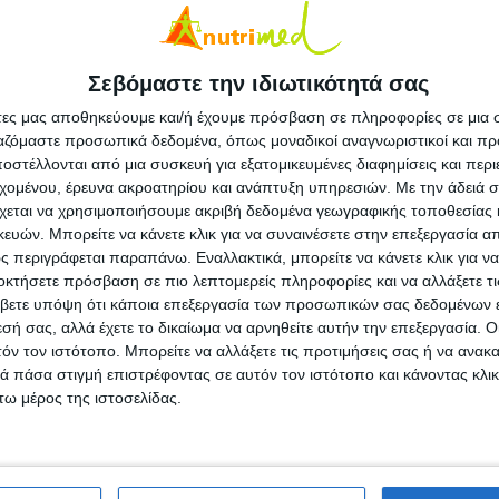
απαιτητικούς ρυθμούς της καθημερινότητας, είναι
την διάθεση που θα ήθελες ώστε να αντεπεξέλθεις και
κέφτεσαι πώς να ρυθμίσεις την διατροφή σου ώστε να
είς, σου έχουμε τη λύση ώστε να τα βγάλεις πέρα
Σεβόμαστε την ιδιωτικότητά σας
άτες μας αποθηκεύουμε και/ή έχουμε πρόσβαση σε πληροφορίες σε μια
ργαζόμαστε προσωπικά δεδομένα, όπως μοναδικοί αναγνωριστικοί και 
στέλλονται από μια συσκευή για εξατομικευμένες διαφημίσεις και περ
ια να λειτουργήσει, αφού αυτή αποτελεί το
εχομένου, έρευνα ακροατηρίου και ανάπτυξη υπηρεσιών.
Με την άδειά σα
υτό συμβάλλει σημαντικά και η ισορροπία και
χεται να χρησιμοποιήσουμε ακριβή δεδομένα γεωγραφικής τοποθεσίας 
. Ήξερες ότι ένα ισορροπημένο πρωινό γεύμα
ών. Μπορείτε να κάνετε κλικ για να συναινέσετε στην επεξεργασία απ
υτικές ίνες και βιταμίνες του συμπλέγματος Β
 περιγράφεται παραπάνω. Εναλλακτικά, μπορείτε να κάνετε κλικ για να
οκτήσετε πρόσβαση σε πιο λεπτομερείς πληροφορίες και να αλλάξετε τι
) φαίνεται να σχετίζεται με καλύτερη μνήμη,
βετε υπόψη ότι κάποια επεξεργασία των προσωπικών σας δεδομένων ε
 στο εργασιακό περιβάλλον; Δες πώς θα το
εσή σας, αλλά έχετε το δικαίωμα να αρνηθείτε αυτήν την επεξεργασία. 
τόν τον ιστότοπο. Μπορείτε να αλλάξετε τις προτιμήσεις σας ή να ανακα
 πάσα στιγμή επιστρέφοντας σε αυτόν τον ιστότοπο και κάνοντας κλι
ω μέρος της ιστοσελίδας.
ού ολικής άλεσης με σιτάρι και βρώμη και 1
άλατους ξηρούς καρπούς