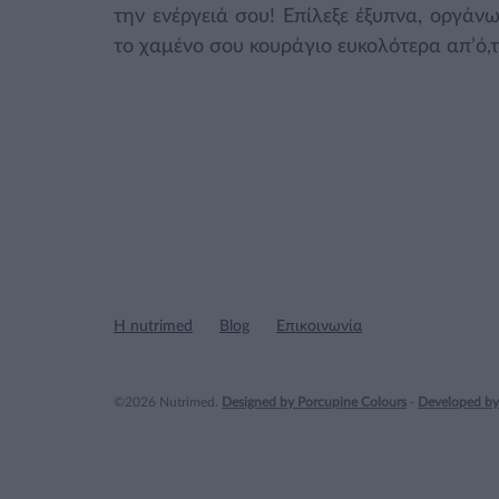
την ενέργειά σου! Επίλεξε έξυπνα, οργάν
το χαμένο σου κουράγιο ευκολότερα απ’ό,τι
Η nutrimed
Blog
Επικοινωνία
©2026 Nutrimed.
Designed by Porcupine Colours
-
Developed by