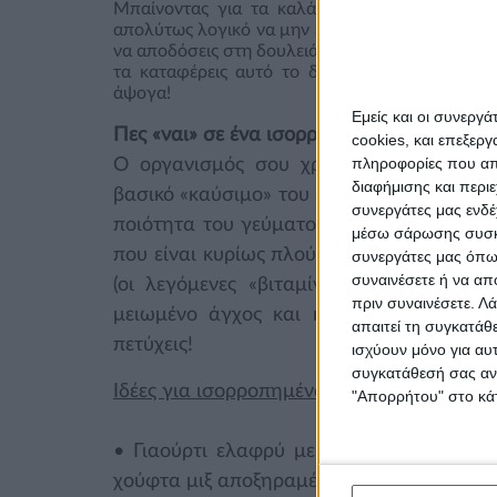
Μπαίνοντας για τα καλά στους γρήγορους και 
απολύτως λογικό να μην έχεις την ενέργεια και 
να αποδόσεις στη δουλειά σου τα μέγιστα και σ
τα καταφέρεις αυτό το δύσκολο διάστημα. Εμ
άψογα!
Εμείς και οι συνεργ
Πες «ναι» σε ένα ισορροπημένο πρωινό!
cookies, και επεξε
πληροφορίες που απο
Ο οργανισμός σου χρειάζεται γλυκόζη γ
διαφήμισης και περι
βασικό «καύσιμο» του εγκεφάλου ενώ σε α
συνεργάτες μας ενδέ
ποιότητα του γεύματος που καταναλώνεις
μέσω σάρωσης συσκευ
που είναι κυρίως πλούσιο σε τρόφιμα με φ
συνεργάτες μας όπως
συναινέσετε ή να απ
(οι λεγόμενες «βιταμίνες της ευτυχίας»!
πριν συναινέσετε.
Λά
μειωμένο άγχος και καλύτερη απόδοση
απαιτεί τη συγκατάθ
πετύχεις!
ισχύουν μόνο για αυ
συγκατάθεσή σας ανά
Ιδέες για ισορροπημένα πρωινά γεύματα
"Απορρήτου" στο κάτ
• Γιαούρτι ελαφρύ με δημητριακά πρωιν
χούφτα μιξ αποξηραμένων φρούτων με αν