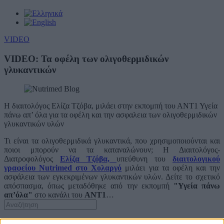
VIDEO
VIDEO: Τα οφέλη των ολιγοθερμιδικών
γλυκαντικών
Η διαιτολόγος Ελίζα Τζόβα, μιλάει στην εκπομπή του ΑΝΤ1 Υγεία
πάνω απ’ όλα για τα οφέλη και την ασφαλεια των ολιγοθερμιδικών
γλυκαντικών υλών
Τι είναι τα ολιγοθερμιδικά γλυκαντικά, που χρησιμοποιούνται και
ποιοι μπορούν να τα καταναλώνουν; Η Διαιτολόγος-
Διατροφολόγος
Ελίζα Τζόβα,
υπεύθυνη του
διαιτολογικού
γραφείου Nutrimed στο Χολαργό
μιλάει για τα οφέλη και την
ασφάλεια των εγκεκριμένων γλυκαντικών υλών. Δείτε το σχετικό
απόσπασμα, όπως μεταδόθηκε από την εκπομπή
"Υγεία πάνω
απ’όλα"
στο κανάλι του
ΑΝΤ1
…