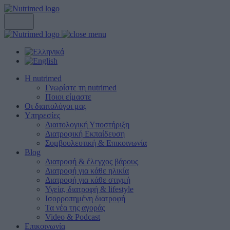
Η nutrimed
Γνωρίστε τη nutrimed
Ποιοι είμαστε
Οι διαιτολόγοι μας
Υπηρεσίες
Διαιτολογική Υποστήριξη
Διατροφική Εκπαίδευση
Συμβουλευτική & Επικοινωνία
Blog
Διατροφή & έλεγχος βάρους
Διατροφή για κάθε ηλικία
Διατροφή για κάθε στιγμή
Υγεία, διατροφή & lifestyle
Ισορροπημένη διατροφή
Τα νέα της αγοράς
Video & Podcast
Επικοινωνία