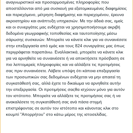
αναγνωριστικοί και προσαρμοσμένες πληροφορίες που
αποστέλλονται από μια συσκευή για εξατομικευμένες διαφημίσεις
και περιεχόμενο, μέτρηση διαφήμισης και περιεχομένου, έρευνα
ακροατηρίου και ανάπτυξη υπηρεσιών.
Με την άδειά σας, εμείς
και οι συνεργάτες μας ενδέχεται να χρησιμοποιήσουμε ακριβή
δεδομένα γεωγραφικής τοποθεσίας και ταυτοποίησης μέσω
σάρωσης συσκευών. Μπορείτε να κάνετε κλικ για να συναινέσετε
στην επεξεργασία από εμάς και τους 824 συνεργάτες μας όπως
περιγράφεται παραπάνω. Εναλλακτικά, μπορείτε να κάνετε κλικ
για να αρνηθείτε να συναινέσετε ή να αποκτήσετε πρόσβαση σε
πιο λεπτομερείς πληροφορίες και να αλλάξετε τις προτιμήσεις
Περισσότερα
σας πριν συναινέσετε.
Λάβετε υπόψη ότι κάποια επεξεργασία
των προσωπικών σας δεδομένων ενδέχεται να μην απαιτεί τη
συγκατάθεσή σας, αλλά έχετε το δικαίωμα να αρνηθείτε αυτήν
Υγεία, διατροφή & lifestyle
την επεξεργασία. Οι προτιμήσεις σαςθα ισχύουν μόνο για αυτόν
Διατροφή 2.0: τα
18 ΜΑΙ
τον ιστότοπο. Μπορείτε να αλλάξετε τις προτιμήσεις σας ή να
τρόφιμα του
ανακαλέσετε τη συγκατάθεσή σας ανά πάσα στιγμή
μέλλοντος
επιστρέφοντας σε αυτόν τον ιστότοπο και κάνοντας κλικ στο
κουμπί "Απορρήτου" στο κάτω μέρος της ιστοσελίδας.
Ισορροπημένη διατροφή
,
Υγεία,