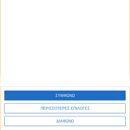
διατροφή & lifestyle
17 ΑΠΡ
Κεφάλαιο
“Διατροφικά trends”:
zoοm στα προϊόντα
high protein
Υγεία, διατροφή & lifestyle
Κεφάλαιο “Διατροφή
18 ΦΕΒ
πριν και μετά την
προπόνηση”
ΣΥΜΦΩΝΩ
Τα νέα της αγοράς
Φυτικά Εναλλακτικά
9 ΔΕΚ
ΠΕΡΙΣΣΟΤΕΡΕΣ ΕΠΙΛΟΓΕΣ
Κρέατος Garden
Gourmet: θρέψη και
ΔΙΑΦΩΝΩ
απόλαυση σε κάθε