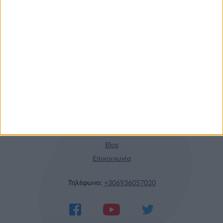
γεύμα!
Η nutrimed
Blog
Επικοινωνία
Τηλέφωνο:
+306936057020