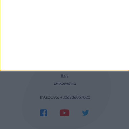
Η nutrimed
Blog
Επικοινωνία
Τηλέφωνο:
+306936057020