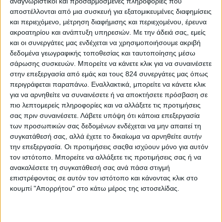
αναγνωριστικοί και προσαρμοσμένες πληροφορίες που
αποστέλλονται από μια συσκευή για εξατομικευμένες διαφημίσεις
και περιεχόμενο, μέτρηση διαφήμισης και περιεχομένου, έρευνα
ακροατηρίου και ανάπτυξη υπηρεσιών.
Με την άδειά σας, εμείς
και οι συνεργάτες μας ενδέχεται να χρησιμοποιήσουμε ακριβή
δεδομένα γεωγραφικής τοποθεσίας και ταυτοποίησης μέσω
σάρωσης συσκευών. Μπορείτε να κάνετε κλικ για να συναινέσετε
στην επεξεργασία από εμάς και τους 824 συνεργάτες μας όπως
περιγράφεται παραπάνω. Εναλλακτικά, μπορείτε να κάνετε κλικ
για να αρνηθείτε να συναινέσετε ή να αποκτήσετε πρόσβαση σε
Περισσότερα
πιο λεπτομερείς πληροφορίες και να αλλάξετε τις προτιμήσεις
σας πριν συναινέσετε.
Λάβετε υπόψη ότι κάποια επεξεργασία
των προσωπικών σας δεδομένων ενδέχεται να μην απαιτεί τη
Υγεία, διατροφή & lifestyle
συγκατάθεσή σας, αλλά έχετε το δικαίωμα να αρνηθείτε αυτήν
Διατροφή 2.0: τα
18 ΜΑΙ
την επεξεργασία. Οι προτιμήσεις σαςθα ισχύουν μόνο για αυτόν
τρόφιμα του
τον ιστότοπο. Μπορείτε να αλλάξετε τις προτιμήσεις σας ή να
μέλλοντος
ανακαλέσετε τη συγκατάθεσή σας ανά πάσα στιγμή
επιστρέφοντας σε αυτόν τον ιστότοπο και κάνοντας κλικ στο
κουμπί "Απορρήτου" στο κάτω μέρος της ιστοσελίδας.
Ισορροπημένη διατροφή
,
Υγεία,
διατροφή & lifestyle
17 ΑΠΡ