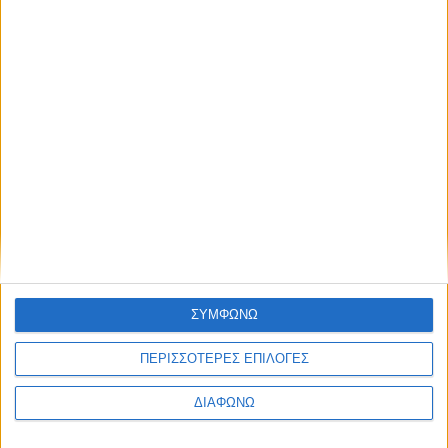
Κεφάλαιο
“Διατροφικά trends”:
zoοm στα προϊόντα
high protein
Υγεία, διατροφή & lifestyle
Κεφάλαιο “Διατροφή
18 ΦΕΒ
πριν και μετά την
προπόνηση”
Τα νέα της αγοράς
ΣΥΜΦΩΝΩ
Φυτικά Εναλλακτικά
9 ΔΕΚ
Κρέατος Garden
ΠΕΡΙΣΣΟΤΕΡΕΣ ΕΠΙΛΟΓΕΣ
Gourmet: θρέψη και
απόλαυση σε κάθε
ΔΙΑΦΩΝΩ
γεύμα!