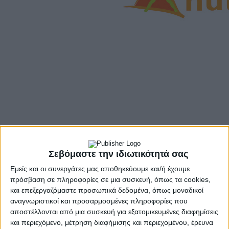
Ο Κλινικός διαιτολόγος-διατροφολόγος Κυριάκος Ρέππας μιλάει
στο κανάλι Ε και στην Τατιάνα Στεφανίδου και μας δίνει όλες τις
απαραίτητες πληροφορίες για το Σύνδρομο Ευερέθιστου Εντέρου
Σεβόμαστε την ιδιωτικότητά σας
καθώς και το ρόλο των προβιοτικών στην ομαλή λειτουργία του
Εμείς και οι συνεργάτες μας αποθηκεύουμε και/ή έχουμε
εντέρου.
πρόσβαση σε πληροφορίες σε μια συσκευή, όπως τα cookies,
Ο Κλινικός διαιτολόγος-διατροφολόγος Κυριάκος Ρέππας μιλάει
και επεξεργαζόμαστε προσωπικά δεδομένα, όπως μοναδικοί
στο κανάλι Ε και στην Τατιάνα Στεφανίδου και μας δίνει όλες τις
αναγνωριστικοί και προσαρμοσμένες πληροφορίες που
απαραίτητες πληροφορίες για το Σύνδρομο Ευερέθιστου Εντέρου
αποστέλλονται από μια συσκευή για εξατομικευμένες διαφημίσεις
καθώς και το ρόλο των προβιοτικών στην ομαλή λειτουργία του
και περιεχόμενο, μέτρηση διαφήμισης και περιεχομένου, έρευνα
εντέρου.