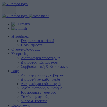
Η nutrimed
Γνωρίστε τη nutrimed
Ποιοι είμαστε
Οι διαιτολόγοι μας
Υπηρεσίες
Διαιτολογική Υποστήριξη
Διατροφική Εκπαίδευση
Συμβουλευτική & Επικοινωνία
Blog
Διατροφή & έλεγχος βάρους
Διατροφή για κάθε ηλικία
Διατροφή για κάθε στιγμή
Υγεία, διατροφή & lifestyle
Ισορροπημένη διατροφή
Τα νέα της αγοράς
Video & Podcast
Επικοινωνία