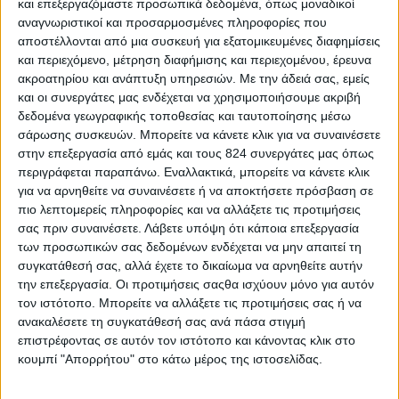
και επεξεργαζόμαστε προσωπικά δεδομένα, όπως μοναδικοί
αναγνωριστικοί και προσαρμοσμένες πληροφορίες που
αποστέλλονται από μια συσκευή για εξατομικευμένες διαφημίσεις
και περιεχόμενο, μέτρηση διαφήμισης και περιεχομένου, έρευνα
ακροατηρίου και ανάπτυξη υπηρεσιών.
Με την άδειά σας, εμείς
και οι συνεργάτες μας ενδέχεται να χρησιμοποιήσουμε ακριβή
δεδομένα γεωγραφικής τοποθεσίας και ταυτοποίησης μέσω
σάρωσης συσκευών. Μπορείτε να κάνετε κλικ για να συναινέσετε
στην επεξεργασία από εμάς και τους 824 συνεργάτες μας όπως
περιγράφεται παραπάνω. Εναλλακτικά, μπορείτε να κάνετε κλικ
για να αρνηθείτε να συναινέσετε ή να αποκτήσετε πρόσβαση σε
πιο λεπτομερείς πληροφορίες και να αλλάξετε τις προτιμήσεις
σας πριν συναινέσετε.
Λάβετε υπόψη ότι κάποια επεξεργασία
των προσωπικών σας δεδομένων ενδέχεται να μην απαιτεί τη
συγκατάθεσή σας, αλλά έχετε το δικαίωμα να αρνηθείτε αυτήν
την επεξεργασία. Οι προτιμήσεις σαςθα ισχύουν μόνο για αυτόν
Υγεία, διατροφή & lifestyle
τον ιστότοπο. Μπορείτε να αλλάξετε τις προτιμήσεις σας ή να
ανακαλέσετε τη συγκατάθεσή σας ανά πάσα στιγμή
Διατροφή 2.0: τα τρόφιμα του μέλλοντος
επιστρέφοντας σε αυτόν τον ιστότοπο και κάνοντας κλικ στο
κουμπί "Απορρήτου" στο κάτω μέρος της ιστοσελίδας.
18 Μάι