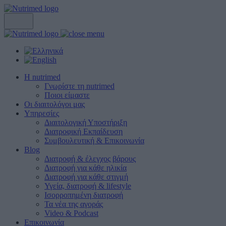
Η nutrimed
Γνωρίστε τη nutrimed
Ποιοι είμαστε
Οι διαιτολόγοι μας
Υπηρεσίες
Διαιτολογική Υποστήριξη
Διατροφική Εκπαίδευση
Συμβουλευτική & Επικοινωνία
Blog
Διατροφή & έλεγχος βάρους
Διατροφή για κάθε ηλικία
Διατροφή για κάθε στιγμή
Υγεία, διατροφή & lifestyle
Ισορροπημένη διατροφή
Τα νέα της αγοράς
Video & Podcast
Επικοινωνία