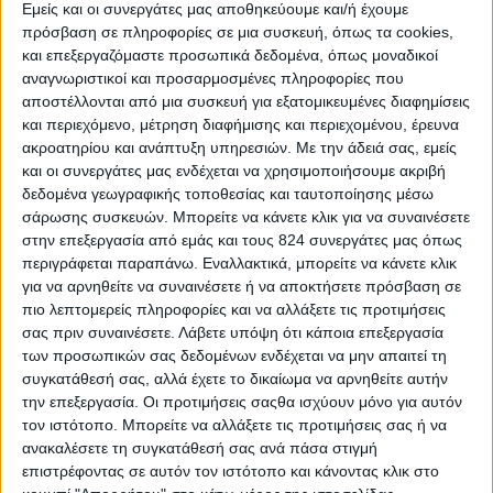
Εμείς και οι συνεργάτες μας αποθηκεύουμε και/ή έχουμε
πρόσβαση σε πληροφορίες σε μια συσκευή, όπως τα cookies,
και επεξεργαζόμαστε προσωπικά δεδομένα, όπως μοναδικοί
Ο Δρ. Πωλ Φαρατζιάν στην εκπομπή “Στα Καλά
αναγνωριστικοί και προσαρμοσμένες πληροφορίες που
Καθούμενα” μας μιλάει για την υγεία του εντέρου,
αποστέλλονται από μια συσκευή για εξατομικευμένες διαφημίσεις
το Σύνδρομο Ευερέθιστου εντέρου καθώς και το
και περιεχόμενο, μέτρηση διαφήμισης και περιεχομένου, έρευνα
ακροατηρίου και ανάπτυξη υπηρεσιών.
Με την άδειά σας, εμείς
ρόλο των προβιοτικών στην εντερική
και οι συνεργάτες μας ενδέχεται να χρησιμοποιήσουμε ακριβή
μικροχλωρίδα.
δεδομένα γεωγραφικής τοποθεσίας και ταυτοποίησης μέσω
σάρωσης συσκευών. Μπορείτε να κάνετε κλικ για να συναινέσετε
Ο Δρ. Πωλ Φαρατζιάν στην εκπομπή "Στα Καλά
στην επεξεργασία από εμάς και τους 824 συνεργάτες μας όπως
Καθούμενα" μας μιλάει για την υγεία του εντέρου,
περιγράφεται παραπάνω. Εναλλακτικά, μπορείτε να κάνετε κλικ
το Σύνδρομο Ευερέθιστου εντέρου καθώς και το
για να αρνηθείτε να συναινέσετε ή να αποκτήσετε πρόσβαση σε
πιο λεπτομερείς πληροφορίες και να αλλάξετε τις προτιμήσεις
ρόλο των προβιοτικών στην εντερική
σας πριν συναινέσετε.
Λάβετε υπόψη ότι κάποια επεξεργασία
μικροχλωρίδα.
των προσωπικών σας δεδομένων ενδέχεται να μην απαιτεί τη
συγκατάθεσή σας, αλλά έχετε το δικαίωμα να αρνηθείτε αυτήν
την επεξεργασία. Οι προτιμήσεις σαςθα ισχύουν μόνο για αυτόν
τον ιστότοπο. Μπορείτε να αλλάξετε τις προτιμήσεις σας ή να
ανακαλέσετε τη συγκατάθεσή σας ανά πάσα στιγμή
επιστρέφοντας σε αυτόν τον ιστότοπο και κάνοντας κλικ στο