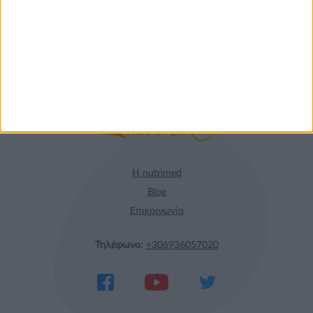
Η nutrimed
Blog
Επικοινωνία
Τηλέφωνο:
+306936057020