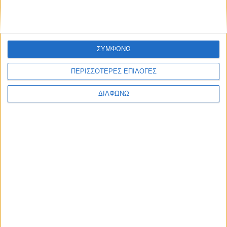
17 ΑΠΡ
Κεφάλαιο
“Διατροφικά trends”:
zoοm στα προϊόντα
high protein
ΣΥΜΦΩΝΩ
ΠΕΡΙΣΣΟΤΕΡΕΣ ΕΠΙΛΟΓΕΣ
Υγεία, διατροφή & lifestyle
ΔΙΑΦΩΝΩ
Κεφάλαιο “Διατροφή
18 ΦΕΒ
πριν και μετά την
προπόνηση”
Τα νέα της αγοράς
Φυτικά Εναλλακτικά
9 ΔΕΚ
Κρέατος Garden
Gourmet: θρέψη και
απόλαυση σε κάθε
γεύμα!