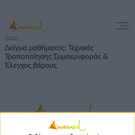
VIDEO
Δείγμα μαθήματος: Τεχνικές
Τροποποίησης Συμπεριφοράς &
Έλεγχος βάρους