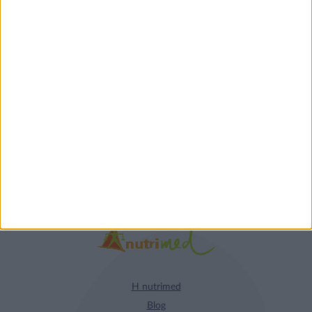
Τα νέα της αγοράς
Φυτικά Εναλλακτικά
9 ΔΕΚ
Κρέατος Garden
Gourmet: θρέψη και
απόλαυση σε κάθε
γεύμα!
Η nutrimed
Blog