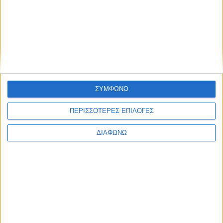
Διατροφή 2.0: τα
18 ΜΑΙ
τρόφιμα του
μέλλοντος
Ισορροπημένη διατροφή
,
Υγεία,
διατροφή & lifestyle
17 ΑΠΡ
Κεφάλαιο
ΣΥΜΦΩΝΩ
“Διατροφικά trends”:
zoοm στα προϊόντα
ΠΕΡΙΣΣΟΤΕΡΕΣ ΕΠΙΛΟΓΕΣ
high protein
ΔΙΑΦΩΝΩ
Υγεία, διατροφή & lifestyle
Κεφάλαιο “Διατροφή
18 ΦΕΒ
πριν και μετά την
προπόνηση”