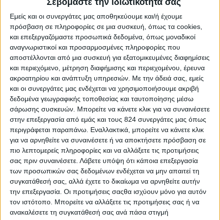
Σεβόμαστε την ιδιωτικότητά σας
Εμείς και οι συνεργάτες μας αποθηκεύουμε και/ή έχουμε
πρόσβαση σε πληροφορίες σε μια συσκευή, όπως τα cookies,
και επεξεργαζόμαστε προσωπικά δεδομένα, όπως μοναδικοί
Δείτε απόσπασμα από το σεμινάριο nutrilab
αναγνωριστικοί και προσαρμοσμένες πληροφορίες που
“Τροποποίηση Συμπεριφοράς και Έλεγχος Βάρους”
αποστέλλονται από μια συσκευή για εξατομικευμένες διαφημίσεις
και περιεχόμενο, μέτρηση διαφήμισης και περιεχομένου, έρευνα
με επιστημονικό υπεύθυνο τον Δρ. Αναστάσιο
ακροατηρίου και ανάπτυξη υπηρεσιών.
Με την άδειά σας, εμείς
Παπαλαζάρου.
και οι συνεργάτες μας ενδέχεται να χρησιμοποιήσουμε ακριβή
δεδομένα γεωγραφικής τοποθεσίας και ταυτοποίησης μέσω
Πόσο εύκολο είναι να αλλάξει κάποιος τις
σάρωσης συσκευών. Μπορείτε να κάνετε κλικ για να συναινέσετε
πεποιθήσεις του για το φαγητό? Πώς γίνεται η
στην επεξεργασία από εμάς και τους 824 συνεργάτες μας όπως
τροποποίηση συμπεριφοράς? Πώς μπορούμε να
περιγράφεται παραπάνω. Εναλλακτικά, μπορείτε να κάνετε κλικ
για να αρνηθείτε να συναινέσετε ή να αποκτήσετε πρόσβαση σε
σταματήσουμε κάποιον που προσπαθεί να καλύψει
πιο λεπτομερείς πληροφορίες και να αλλάξετε τις προτιμήσεις
τα συναισθηματικά του κενά με φαγητό? Το
νέο
σας πριν συναινέσετε.
Λάβετε υπόψη ότι κάποια επεξεργασία
αυτό σεμινάριο nutrilab
"Τεχνικές Τροποποίησης
των προσωπικών σας δεδομένων ενδέχεται να μην απαιτεί τη
συγκατάθεσή σας, αλλά έχετε το δικαίωμα να αρνηθείτε αυτήν
Συμπεριφοράς και Έλεγχος Βάρους"
προσδιορίζει
την επεξεργασία. Οι προτιμήσεις σαςθα ισχύουν μόνο για αυτόν
όλο το πλαίσιο των συστάσεων, απαραίτητες για
τον ιστότοπο. Μπορείτε να αλλάξετε τις προτιμήσεις σας ή να
τη διαιτητική πρακτική για την ουσιαστική
ανακαλέσετε τη συγκατάθεσή σας ανά πάσα στιγμή