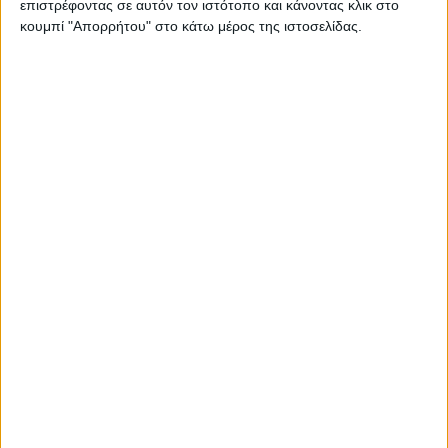
τροποποίηση της Διατροφικής Συμπεριφοράς. Δείτε
επιστρέφοντας σε αυτόν τον ιστότοπο και κάνοντας κλικ στο
κουμπί "Απορρήτου" στο κάτω μέρος της ιστοσελίδας.
το δείγμα μαθήματος με
επιστημονικό υπεύθυνο
τον Δρ. Αναστάσιο Παπαλαζάρου
.
Περισσότερα
Υγεία, διατροφή & lifestyle