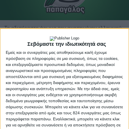
Το αξεπέραστο άρωμα του αγαπημένου ελληνικού
καφέ Λουμίδης Παπαγάλος που μας ταξιδεύει εδώ
και σχεδόν έναν αιώνα, θα πλημμυρίσει τις
Σεβόμαστε την ιδιωτικότητά σας
γειτονιές της Ελλάδας.
Εμείς και οι συνεργάτες μας αποθηκεύουμε και/ή έχουμε
Το αξεπέραστο άρωμα του αγαπημένου ελληνικού καφέ Λουμίδης
πρόσβαση σε πληροφορίες σε μια συσκευή, όπως τα cookies,
Παπαγάλος που μας ταξιδεύει εδώ και σχεδόν έναν αιώνα, θα
και επεξεργαζόμαστε προσωπικά δεδομένα, όπως μοναδικοί
πλημμυρίσει τις γειτονιές της Ελλάδας.
αναγνωριστικοί και προσαρμοσμένες πληροφορίες που
αποστέλλονται από μια συσκευή για εξατομικευμένες διαφημίσεις
Στις 21 Απριλίου
, η ιστορική αντίκα του
Λουμίδης
και περιεχόμενο, μέτρηση διαφήμισης και περιεχομένου, έρευνα
Παπαγάλος
ξεκίνησε ένα μοναδικό ταξίδι στην
ακροατηρίου και ανάπτυξη υπηρεσιών.
Με την άδειά σας, εμείς
παράδοση, κάνοντας
στάση σε 3 δήμους
της
και οι συνεργάτες μας ενδέχεται να χρησιμοποιήσουμε ακριβή
Αθήνας, κερνώντας τον αγαπημένο ελληνικό καφέ
δεδομένα γεωγραφικής τοποθεσίας και ταυτοποίησης μέσω
σάρωσης συσκευών. Μπορείτε να κάνετε κλικ για να συναινέσετε
φτιαγμένο με τον παραδοσιακό τρόπο και
στην επεξεργασία από εμάς και τους 824 συνεργάτες μας όπως
αποκαλύπτοντας τα μυστικά για την τέλεια
περιγράφεται παραπάνω. Εναλλακτικά, μπορείτε να κάνετε κλικ
παρασκευή του.
για να αρνηθείτε να συναινέσετε ή να αποκτήσετε πρόσβαση σε