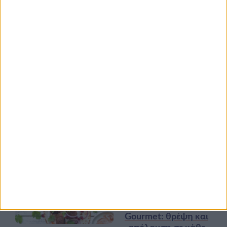
Ισορροπημένη διατροφή
,
Υγεία,
διατροφή & lifestyle
17 ΑΠΡ
Κεφάλαιο
“Διατροφικά trends”:
zoοm στα προϊόντα
high protein
Υγεία, διατροφή & lifestyle
Κεφάλαιο “Διατροφή
18 ΦΕΒ
πριν και μετά την
προπόνηση”
Τα νέα της αγοράς
Φυτικά Εναλλακτικά
9 ΔΕΚ
Κρέατος Garden
Gourmet: θρέψη και