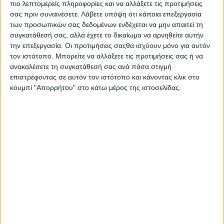
πιο λεπτομερείς πληροφορίες και να αλλάξετε τις προτιμήσεις
Παράλληλα, οι φίλοι του Λουμίδης Παπαγάλος
σας πριν συναινέσετε.
Λάβετε υπόψη ότι κάποια επεξεργασία
των προσωπικών σας δεδομένων ενδέχεται να μην απαιτεί τη
έπαιξαν διάφορα παιχνίδια και κέρδισαν
συγκατάθεσή σας, αλλά έχετε το δικαίωμα να αρνηθείτε αυτήν
συλλεκτικά δώρα αλλά και τον καφέ τους για μια
την επεξεργασία. Οι προτιμήσεις σαςθα ισχύουν μόνο για αυτόν
ολόκληρη χρονιά.
τον ιστότοπο. Μπορείτε να αλλάξετε τις προτιμήσεις σας ή να
Χρόνια τώρα εμείς οι Έλληνες ανοίγουμε την
ανακαλέσετε τη συγκατάθεσή σας ανά πάσα στιγμή
επιστρέφοντας σε αυτόν τον ιστότοπο και κάνοντας κλικ στο
καρδιά μας πάνω από ένα φλιτζάνι Παπαγάλο, γι’
κουμπί "Απορρήτου" στο κάτω μέρος της ιστοσελίδας.
αυτό και ο αγαπημένος μας ελληνικός καφές, μέσα
από αυτό το ταξίδι, θα δώσει τη δυνατότητα σε ένα
φίλο ή φίλη σε κάθε περιοχή, να πραγματοποιήσει
το δικό του «άνοιγμα καρδιάς σε κάποιον δικό του
σημαντικό άνθρωπο.
Το ταξίδι της αντίκας του
Λουμίδης Παπαγάλος
συνεχίζεται με επόμενους σταθμούς τον Πειραιά
(30/04), τη Χαλκίδα (03/05), τη Λάρισα (05/05) και
τη Θεσσαλονίκη (06/05). Αναζητήστε, λοιπόν, την
αντίκα του Λουμίδης Παπαγάλος, ζήστε το δικό σας