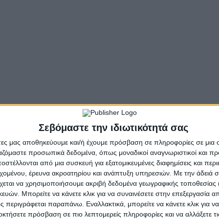
ς FITNESS® της Nestle®
Σεβόμαστε την ιδιωτικότητά σας
Τα
FITNESS
®
σε ετοιμάζουν για παραλία!
FITNESS
®
της
Nestlé
®
, αποτελώντας τον απόλυτο σου σύμμαχο γι
άτες μας αποθηκεύουμε και/ή έχουμε πρόσβαση σε πληροφορίες σε μια
ργαζόμαστε προσωπικά δεδομένα, όπως μοναδικοί αναγνωριστικοί και 
ξεκίνησε τη μέρα σου με τον πιο απολαυστικό και υγιεινό τρόπο! Πα
στέλλονται από μια συσκευή για εξατομικευμένες διαφημίσεις και περ
την αυτοπεποίθηση που χρειάζεσαι για το καλοκαίρι!
εχομένου, έρευνα ακροατηρίου και ανάπτυξη υπηρεσιών.
Με την άδειά σα
χεται να χρησιμοποιήσουμε ακριβή δεδομένα γεωγραφικής τοποθεσίας 
χνίδι! Μετάτρεψε και εσύ το πρωινό σου, το βασικότερο γεύμα της η
ών. Μπορείτε να κάνετε κλικ για να συναινέσετε στην επεξεργασία απ
ιρινή εμφάνιση!
 περιγράφεται παραπάνω. Εναλλακτικά, μπορείτε να κάνετε κλικ για να
οκτήσετε πρόσβαση σε πιο λεπτομερείς πληροφορίες και να αλλάξετε τι