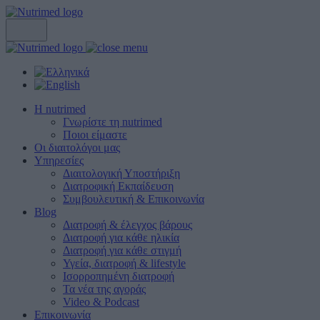
Η nutrimed
Γνωρίστε τη nutrimed
Ποιοι είμαστε
Οι διαιτολόγοι μας
Υπηρεσίες
Διαιτολογική Υποστήριξη
Διατροφική Εκπαίδευση
Συμβουλευτική & Επικοινωνία
Blog
Διατροφή & έλεγχος βάρους
Διατροφή για κάθε ηλικία
Διατροφή για κάθε στιγμή
Υγεία, διατροφή & lifestyle
Ισορροπημένη διατροφή
Τα νέα της αγοράς
Video & Podcast
Επικοινωνία