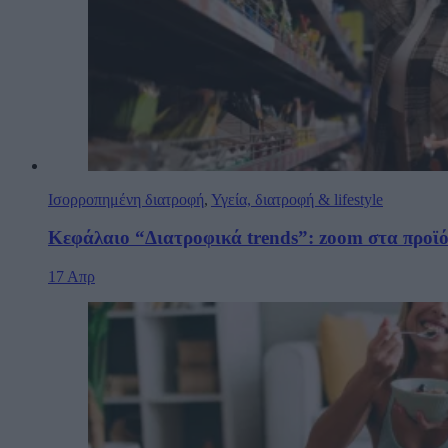
Ισορροπημένη διατροφή
,
Υγεία, διατροφή & lifestyle
Κεφάλαιο “Διατροφικά trends”: zoοm στα προϊό
17 Απρ