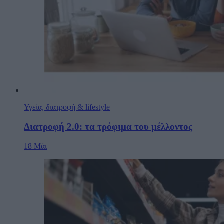
Υγεία, διατροφή & lifestyle
Διατροφή 2.0: τα τρόφιμα του μέλλοντος
18 Μάι