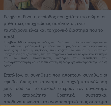
Εφηβεία. Είναι η περίοδος που χτίζεται το σώμα, οι
μαθητικές υποχρεώσεις αυξάνονται, ενώ
ταυτόχρονα είναι και το χρονικό διάστημα που το
παιδί…
Εφηβεία. Μία κρίσιμη περίοδος στη ζωή των παιδιών κατά την οποία
συμβαίνουν μυριάδες αλλαγές τόσο στο σώμα, όσο και στην προσωπική
τους ζωή. Είναι η περίοδος που χτίζεται το σώμα, οι μαθητικές
υποχρεώσεις αυξάνονται, ενώ ταυτόχρονα είναι και το χρονικό διάστημα
που το παιδί επαναστατεί, αναζητεί την ελευθερία, την
ανεξαρτητοποίηση και κατ’ επέκταση τη διαφυγή από την οικογενειακή
εστία.
Επιπλέον, οι συνήθειες που αποκτούν συνήθως οι
έφηβοι όπως το κάπνισμα, η συχνή κατανάλωση
junk food και το αλκοόλ στερούν τον οργανισμό
από απαραίτητα θρεπτικά συστατικά,
αποδυναμώνοντας το ανοσοποιητικό τους σύστημα
και μειώνοντας τις πνευματικές και σωματικές τους