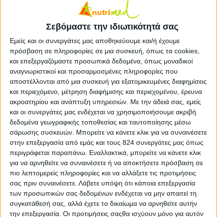
δυνατότητες.
Σεβόμαστε την ιδιωτικότητά σας
Όλοι αυτοί οι λόγοι, λοιπόν, καθιστούν την
Εμείς και οι συνεργάτες μας αποθηκεύουμε και/ή έχουμε
ενσωμάτωση μίας προσεγμένης και
πρόσβαση σε πληροφορίες σε μια συσκευή, όπως τα cookies,
ισορροπημένης διατροφής καθώς και την
και επεξεργαζόμαστε προσωπικά δεδομένα, όπως μοναδικοί
υιοθέτηση ισορροπημένων διατροφικών
αναγνωριστικοί και προσαρμοσμένες πληροφορίες που
συνηθειών απαραίτητη.
αποστέλλονται από μια συσκευή για εξατομικευμένες διαφημίσεις
και περιεχόμενο, μέτρηση διαφήμισης και περιεχομένου, έρευνα
Η μικρο…διατροφή των εφήβων
ακροατηρίου και ανάπτυξη υπηρεσιών.
Με την άδειά σας, εμείς
και οι συνεργάτες μας ενδέχεται να χρησιμοποιήσουμε ακριβή
Και ενώ για τα μακροθρεπτικά συστατικά
δεδομένα γεωγραφικής τοποθεσίας και ταυτοποίησης μέσω
(υδατάνθρακες, πρωτείνες, λίπος) μπορούμε να
σάρωσης συσκευών. Μπορείτε να κάνετε κλικ για να συναινέσετε
είμαστε πιο σίγουροι ότι το παιδί εξασφαλίζει την
στην επεξεργασία από εμάς και τους 824 συνεργάτες μας όπως
περιγράφεται παραπάνω. Εναλλακτικά, μπορείτε να κάνετε κλικ
πρόσληψή τους, τι γίνεται με τα μικροθρεπτικά
για να αρνηθείτε να συναινέσετε ή να αποκτήσετε πρόσβαση σε
συστατικά (βιταμίνες, μέταλλα και ιχνοστοιχεία);
πιο λεπτομερείς πληροφορίες και να αλλάξετε τις προτιμήσεις
Πόσο σίγουροι μπορούμε να είμαστε ότι
σας πριν συναινέσετε.
Λάβετε υπόψη ότι κάποια επεξεργασία
προσλαμβάνονται επαρκείς ποσότητες;
των προσωπικών σας δεδομένων ενδέχεται να μην απαιτεί τη
συγκατάθεσή σας, αλλά έχετε το δικαίωμα να αρνηθείτε αυτήν
Μην ξεχνάτε άλλωστε, ότι τα μικροθρεπτικά
την επεξεργασία. Οι προτιμήσεις σαςθα ισχύουν μόνο για αυτόν