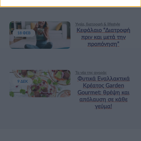
Υγεία, διατροφή & lifestyle
Κεφάλαιο “Διατροφή
18 ΦΕΒ
πριν και μετά την
προπόνηση”
Τα νέα της αγοράς
Φυτικά Εναλλακτικά
9 ΔΕΚ
Κρέατος Garden
Gourmet: θρέψη και
απόλαυση σε κάθε
γεύμα!