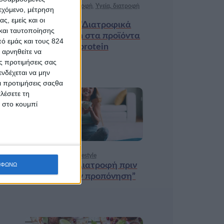
Ισορροπημένη διατροφή
,
Υγεία, διατροφή
ιεχόμενο, μέτρηση
& lifestyle
ς, εμείς και οι
Κεφάλαιο “Διατροφικά
και ταυτοποίησης
trends”: zoοm στα προϊόντα
ό εμάς και τους 824
high protein
 αρνηθείτε να
ς προτιμήσεις σας
νδέχεται να μην
Οι προτιμήσεις σαςθα
λέσετε τη
κ στο κουμπί
18 ΦΕΒ
Υγεία, διατροφή & lifestyle
Κεφάλαιο “Διατροφή πριν
ΜΦΩΝΩ
και μετά την προπόνηση”