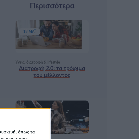
Περισσότερα
18 ΜΆΙ
Υγεία, διατροφή & lifestyle
Διατροφή 2.0: τα τρόφιμα
του μέλλοντος
17 ΑΠΡ
 συσκευή, όπως τα
προσαρμοσμένες