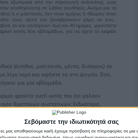
σει εξωτερικά από την παραγωγή σολανίνης, μιας
όταν αποθηκεύεται σε λάθος συνθήκες. Ακόμα και τα
θος ή ο μαϊντανός, δεν είναι ημέρας ή 48ώρου όταν
κάδα τους, αλλά την ξαναβρίσκουν χάρη σε ένα…
αβγά, αν και «αντέχουν» έως και 40 ημέρες, φροντίστε
ρκετ εντός δύο εβδομάδων, για να έχετε το κεφάλι
ωδικά (άνηθος, μαϊντανός, μέντα, δυόσμος) σε
ε λίγο νερό και αφήστε τα στο ψυγείο. Ετσι,
τήσετε για μία εβδομάδα.
ριμα φρούτα γιατί εκτός του ότι χαλούν
ογία θρεπτικών συστατικών. Ειδικότερα,
άκχαρα, με αποτέλεσμα να αποδίδουν
ι και η γεύση τους. Αντί να αγοράζετε ώριμα
Σεβόμαστε την ιδιωτικότητά σας
υ μαυρίζουν αμέσως, προμηθευτείτε τα
άτες μας αποθηκεύουμε και/ή έχουμε πρόσβαση σε πληροφορίες σε μια
σε μια χαρτοσακούλα του μανάβη με ένα μήλο
ργαζόμαστε προσωπικά δεδομένα, όπως μοναδικοί αναγνωριστικοί και 