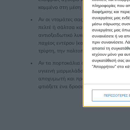
πληροφορίες που απο
κομμένο στη μέση για να ωριμάσουν π
διαφήμισης και περι
συνεργάτες μας ενδέ
Αν οι ντομάτες σας κατέληξαν παραγινω
μέσω σάρωσης συσκευ
πελτέ ή σάλτσα και νοστιμίστε τα φαγ
συνεργάτες μας όπως
αντιοξειδωτικό λυκοπένιο που προστατ
συναινέσετε ή να απ
πριν συναινέσετε.
Λά
παχέος εντέρου (και ευτυχώς δεν αλλο
απαιτεί τη συγκατάθ
τρίφτη, την πολτοποίησή της στο μπλέν
ισχύουν μόνο για αυ
συγκατάθεσή σας ανά
Αν τα πορτοκάλια ωρίμασαν πολύ και έ
"Απορρήτου" στο κάτ
υγιεινή μαρμελάδα με φρουκτόζη. Εναλ
αποχυμωτή και προσθέστε το χυμό ενός
φτιάξετε ένα δροσερό κοκτέιλ εσπεριδ
ΠΕΡΙΣΣΟΤΕΡΕΣ 