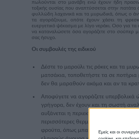
πωλούνται στο μανάβη ενώ έχουν ήδη πρασινί
τοξικής ουσίας που αναπτύσσεται στην πατάτα 
φυλλώδη λαχανικά και τα μυρωδικά, όπως ο άνη
τα αγοράζουμε, οπότε έχουν χάσει τη φρεσ
ευεργετικό ψέκασμα με λίγο νεράκι. Οσο για τα 
να καταναλώσετε όσα αγοράζετε στο σούπερ μά
σας ήσυχο.
Οι συμβουλές της ειδικού
Δέστε το μαρούλι τις ρόκες και τα μυρ
ματσάκια, τοποθετήστε τα σε ποτήρια μ
δεν θα μαραθούν ακόμα και αν τα κρα
Αποφύγετε να αγοράζετε υπερβολικά ώ
γρήγορα, δεν έχουν και τη σωστή αναλ
αυξάνεται η περιεκτικότητά τους σε σ
περισσότερες θερμίδες, ενώ αλλοιώνετα
φρούτα, όπως μπανάνες ή αβοκάντο πο
Εμείς και οι συνεργ
ελαφρώς άγουρα και αφήστε τα μέσα 
cookies, και επεξε