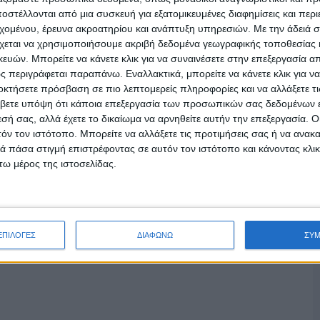
στέλλονται από μια συσκευή για εξατομικευμένες διαφημίσεις και περ
ιο γρήγορα.
εχομένου, έρευνα ακροατηρίου και ανάπτυξη υπηρεσιών.
Με την άδειά σα
χεται να χρησιμοποιήσουμε ακριβή δεδομένα γεωγραφικής τοποθεσίας 
μένες στο ψυγείο, μην τις πετάξετε. Κάντε τις
ών. Μπορείτε να κάνετε κλικ για να συναινέσετε στην επεξεργασία απ
ητά σας, εμπλουτίζοντάς τα παράλληλα με
 περιγράφεται παραπάνω. Εναλλακτικά, μπορείτε να κάνετε κλικ για να
εύει από τον καρκίνο του προστάτη και του
οκτήσετε πρόσβαση σε πιο λεπτομερείς πληροφορίες και να αλλάξετε τι
βετε υπόψη ότι κάποια επεξεργασία των προσωπικών σας δεδομένων ε
ιώνεται με το τρίψιμο της ντομάτας στον
εσή σας, αλλά έχετε το δικαίωμα να αρνηθείτε αυτήν την επεξεργασία. 
τερ και το μαγείρεμα).
τόν τον ιστότοπο. Μπορείτε να αλλάξετε τις προτιμήσεις σας ή να ανακα
 πάσα στιγμή επιστρέφοντας σε αυτόν τον ιστότοπο και κάνοντας κλι
χασαν την όξινη γεύση τους, φτιάξτε τα
ω μέρος της ιστοσελίδας.
λακτικά, στύψτε τα στον στίφτη ή στον
 λεμονιού ή ενός γκρέιπ-φρουτ για να
οειδών με ελαφρώς υπόξινη γεύση.
ΕΠΙΛΟΓΕΣ
ΔΙΑΦΩΝΩ
ΣΥ