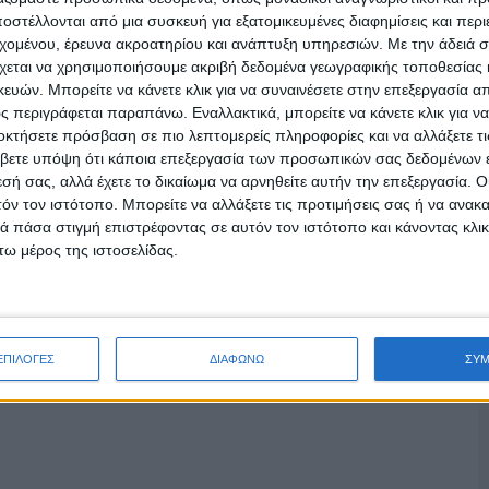
ς, λοιπόν, είναι να διαβάζουν τις ετικέτες
στέλλονται από μια συσκευή για εξατομικευμένες διαφημίσεις και περ
ν, έτσι ώστε να λαμβάνουν την απαραίτητη
εχομένου, έρευνα ακροατηρίου και ανάπτυξη υπηρεσιών.
Με την άδειά σα
ι θρεπτικό περιεχόμενο των προϊόντων και να
χεται να χρησιμοποιήσουμε ακριβή δεδομένα γεωγραφικής τοποθεσίας 
ών. Μπορείτε να κάνετε κλικ για να συναινέσετε στην επεξεργασία απ
 επιλογές.
 περιγράφεται παραπάνω. Εναλλακτικά, μπορείτε να κάνετε κλικ για να
οκτήσετε πρόσβαση σε πιο λεπτομερείς πληροφορίες και να αλλάξετε τι
βετε υπόψη ότι κάποια επεξεργασία των προσωπικών σας δεδομένων ε
εσή σας, αλλά έχετε το δικαίωμα να αρνηθείτε αυτήν την επεξεργασία. 
τόν τον ιστότοπο. Μπορείτε να αλλάξετε τις προτιμήσεις σας ή να ανακα
 πάσα στιγμή επιστρέφοντας σε αυτόν τον ιστότοπο και κάνοντας κλι
ω μέρος της ιστοσελίδας.
ΕΠΙΛΟΓΕΣ
ΔΙΑΦΩΝΩ
ΣΥ