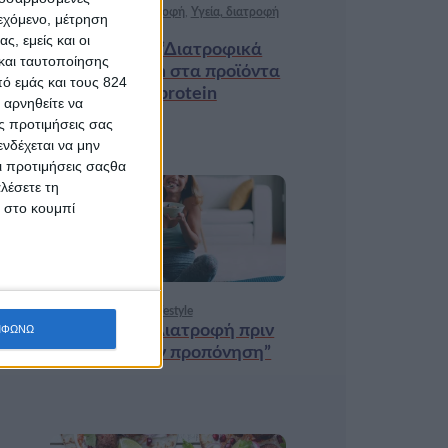
Ισορροπημένη διατροφή
,
Υγεία, διατροφή
ιεχόμενο, μέτρηση
& lifestyle
ς, εμείς και οι
Κεφάλαιο “Διατροφικά
και ταυτοποίησης
trends”: zoοm στα προϊόντα
ό εμάς και τους 824
high protein
 αρνηθείτε να
ς προτιμήσεις σας
νδέχεται να μην
Οι προτιμήσεις σαςθα
λέσετε τη
κ στο κουμπί
18 ΦΕΒ
Υγεία, διατροφή & lifestyle
Κεφάλαιο “Διατροφή πριν
ΜΦΩΝΩ
και μετά την προπόνηση”