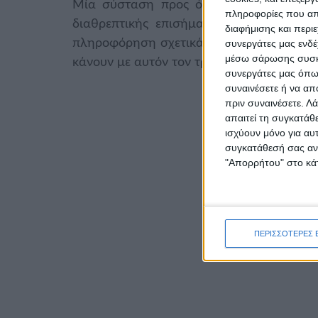
Μία σύσταση προς όλους τους καταναλωτέ
πληροφορίες που απο
διαθρεπτικής επισήμανσης των τροφίμω
διαφήμισης και περι
πληροφόρηση σχετικά με το ενεργειακό κα
συνεργάτες μας ενδέ
μέσω σάρωσης συσκευ
κάνουν με αυτόν τον τρόπο πιο συνειδητές
συνεργάτες μας όπως
συναινέσετε ή να απ
πριν συναινέσετε.
Λά
απαιτεί τη συγκατάθ
ισχύουν μόνο για αυ
συγκατάθεσή σας ανά
"Απορρήτου" στο κάτ
ΠΕΡΙΣΣΟΤΕΡΕΣ 