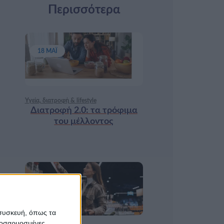
Περισσότερα
18 ΜΆΙ
Υγεία, διατροφή & lifestyle
Διατροφή 2.0: τα τρόφιμα
του μέλλοντος
17 ΑΠΡ
 συσκευή, όπως τα
προσαρμοσμένες