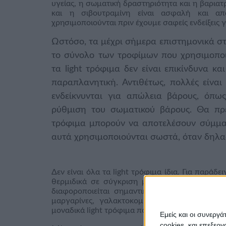
υγείας, η σωματική δραστηριότητα και η βαρια
και η σιβουτραμίνη είναι ασφαλή και απ
χρησιμοποιούνται πριν έχουμε σαφείς ενδείξεις 
Ωστόσο, τα μέχρι σήμερα επιστημονικά στ
το σύνολο των τροφίμων που χρησιμοποι
τα light τρόφιμα δεν είναι επικίνδυνα και
παραπλανητική. Αντιθέτως, πολλές είναι
ενδείκνυνται για απώλεια βάρους, όπως
ρύθμιση του σωματικού βάρους. Θα πρέ
τρόφιμα μπορούν να αποτελέσουν σύμμα
αυτά χρησιμοποιούνται σωστά, όταν δηλα
Δεν είναι όλα τα light τρόφιμα ίδια. Για παράδ
θερμιδικά σε σύγκριση με ένα κανονικό παγ
διαφοροποιείται σημαντικά. Άλλα γνωστά προ
μαργαρίνες, γαλακτοκομικά (γάλα, γιαούρτι)
μοναδικά light τρόφιμα που δεν περιέχουν καθό
Εμείς και οι συνεργ
cookies, και επεξε