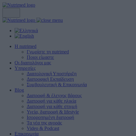
Η nutrimed
Γνωρίστε τη nutrimed
Ποιοι είμαστε
Οι διαιτολόγοι μας
Υπηρεσίες
Διαιτολογική Υποστήριξη
Διατροφική Εκπαίδευση
Συμβουλευτική & Επικοινωνία
Blog
Διατροφή & έλεγχος βάρους
Διατροφή για κάθε ηλικία
Διατροφή για κάθε στιγμή
Υγεία, διατροφή & lifestyle
Ισορροπημένη διατροφή
Τα νέα της αγοράς
Video & Podcast
Επικοινωνία