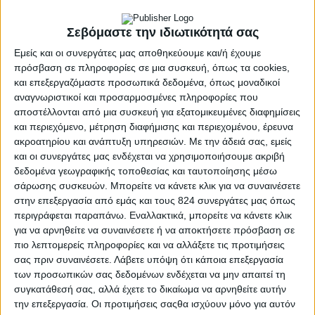
Σεβόμαστε την ιδιωτικότητά σας
Εμείς και οι συνεργάτες μας αποθηκεύουμε και/ή έχουμε
πρόσβαση σε πληροφορίες σε μια συσκευή, όπως τα cookies,
και επεξεργαζόμαστε προσωπικά δεδομένα, όπως μοναδικοί
αναγνωριστικοί και προσαρμοσμένες πληροφορίες που
αποστέλλονται από μια συσκευή για εξατομικευμένες διαφημίσεις
και περιεχόμενο, μέτρηση διαφήμισης και περιεχομένου, έρευνα
ακροατηρίου και ανάπτυξη υπηρεσιών.
Με την άδειά σας, εμείς
και οι συνεργάτες μας ενδέχεται να χρησιμοποιήσουμε ακριβή
Υγεία, διατροφή & lifestyle
δεδομένα γεωγραφικής τοποθεσίας και ταυτοποίησης μέσω
σάρωσης συσκευών. Μπορείτε να κάνετε κλικ για να συναινέσετε
Διατροφή 2.0: τα τρόφιμα του μέλλοντος
στην επεξεργασία από εμάς και τους 824 συνεργάτες μας όπως
18 Μάι
περιγράφεται παραπάνω. Εναλλακτικά, μπορείτε να κάνετε κλικ
για να αρνηθείτε να συναινέσετε ή να αποκτήσετε πρόσβαση σε
πιο λεπτομερείς πληροφορίες και να αλλάξετε τις προτιμήσεις
σας πριν συναινέσετε.
Λάβετε υπόψη ότι κάποια επεξεργασία
των προσωπικών σας δεδομένων ενδέχεται να μην απαιτεί τη
συγκατάθεσή σας, αλλά έχετε το δικαίωμα να αρνηθείτε αυτήν
την επεξεργασία. Οι προτιμήσεις σαςθα ισχύουν μόνο για αυτόν