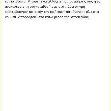
τον ιστότοπο. Μπορείτε να αλλάξετε τις προτιμήσεις σας ή να
ανακαλέσετε τη συγκατάθεσή σας ανά πάσα στιγμή
επιστρέφοντας σε αυτόν τον ιστότοπο και κάνοντας κλικ στο
κουμπί "Απορρήτου" στο κάτω μέρος της ιστοσελίδας.
Ισορροπημένη διατροφή
,
Υγεία, διατροφή & lifestyle
Κεφάλαιο “Διατροφικά trends”: zoοm στα
προϊόντα high protein
17 Απρ