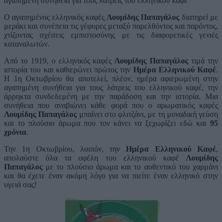
αγαπημένη συνήθεια για τους λάτρεις του ελληνικού καφέ
Ο αγαπημένος ελληνικός καφές
Λουμίδης Παπαγάλος
διατηρεί με
μεράκι και συνέπεια τις γέφυρες μεταξύ παρελθόντος και παρόντος,
χτίζοντας σχέσεις εμπιστοσύνης με τις διαφορετικές γενιές
καταναλωτών.
Από το 1919, ο ελληνικός καφές
Λουμίδης Παπαγάλος
τιμά την
ιστορία του και καθιερώνει πρώτος την
Ημέρα Ελληνικού Καφέ
.
Η 1η Οκτωβρίου θα αποτελεί, πλέον, ημέρα αφιερωμένη στην
αγαπημένη συνήθεια για τους λάτρεις του ελληνικού καφέ, την
άρρηκτα συνδεδεμένη με την παράδοση και την ιστορία. Μια
συνήθεια που αναβιώνει κάθε φορά που o αρωματικός καφές
Λουμίδης Παπαγάλος
μπαίνει στο φλιτζάνι, με τη μοναδική γεύση
και το πλούσιο άρωμα που τον κάνει να ξεχωρίζει εδώ και
95
χρόνια
.
Την 1η Οκτωβρίου, λοιπόν, την
Ημέρα Ελληνικού Καφέ
,
απολαύστε όλα τα οφέλη του ελληνικού καφέ
Λουμίδης
Παπαγάλος
με το πλούσιο άρωμα και το αυθεντικό του χαρμάνι
και θα έχετε έναν ακόμη λόγο για να πιείτε έναν ελληνικό στην
υγειά σας!