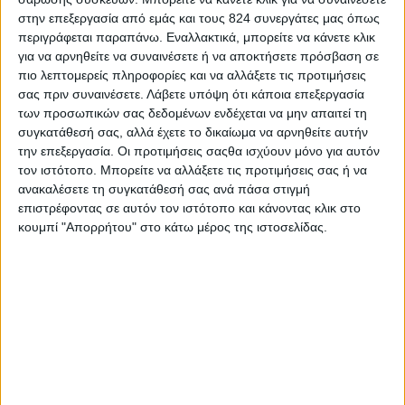
στην επεξεργασία από εμάς και τους 824 συνεργάτες μας όπως
διενεργήθηκε στην Αμερική σε 2793 εφήβους
περιγράφεται παραπάνω. Εναλλακτικά, μπορείτε να κάνετε κλικ
γυμνασίου και λυκείου και δημοσιεύθηκε στο
για να αρνηθείτε να συναινέσετε ή να αποκτήσετε πρόσβαση σε
περιοδικό Pediatrics, πάνω από το 40% των
πιο λεπτομερείς πληροφορίες και να αλλάξετε τις προτιμήσεις
σας πριν συναινέσετε.
Λάβετε υπόψη ότι κάποια επεξεργασία
αγοριών στο γυμνάσιο και το λύκειο ανέφεραν ότι
των προσωπικών σας δεδομένων ενδέχεται να μην απαιτεί τη
ασκούνται συστηματικά με στόχο την αύξηση της
συγκατάθεσή σας, αλλά έχετε το δικαίωμα να αρνηθείτε αυτήν
μυϊκής τους μάζας και όχι για καλύτερη υγεία.
την επεξεργασία. Οι προτιμήσεις σαςθα ισχύουν μόνο για αυτόν
34,7% δήλωσαν ότι χρησιμοποίησαν
τον ιστότοπο. Μπορείτε να αλλάξετε τις προτιμήσεις σας ή να
ανακαλέσετε τη συγκατάθεσή σας ανά πάσα στιγμή
συμπληρώματα πρωτεΐνης
, και σχεδόν το 6%
επιστρέφοντας σε αυτόν τον ιστότοπο και κάνοντας κλικ στο
δήλωσαν ότι κάνουν ή είχαν κάνει λήψη
κουμπί "Απορρήτου" στο κάτω μέρος της ιστοσελίδας.
στεροειδών φαρμάκων.
Οι γιατροί το χαρακτηρίζουν «εθνικό φαινόμενο»
ότι ένα τόσο πολύ μεγάλο ποσοστό αγοριών
ασκείται με σκοπό την αύξηση των μυών τους.
Επίσης από τα αποτελέσματα της έρευνας φάνηκε
ότι τα παχύσαρκα και υπέρβαρα παιδιά είχαν
μεγαλύτερες πιθανότητες να κάνουν χρήση