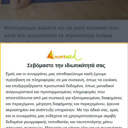
Καλλίγραμμα σώματα και six-pack κοιλιακοί είναι
αυτά που ονειρεύονται τα περισσότερα αγόρια
στην εφηβική τους ηλικία.
Καλλίγραμμα σώματα και six-pack
κοιλιακοί
είναι αυτά που
ονειρεύονται τα περισσότερα αγόρια στην εφηβική τους ηλικία. Τι
συμβαίνει όμως όταν η συστηματική άσκηση ξεπερνά το μέτρο και
γίνεται
επικίνδυνη
για την ίδια μας την
υγεία
;
Σεβόμαστε την ιδιωτικότητά σας
Γιατροί στις Ηνωμένες Πολιτείες κρούουν το
Εμείς και οι συνεργάτες μας αποθηκεύουμε και/ή έχουμε
πρόσβαση σε πληροφορίες σε μια συσκευή, όπως τα cookies,
κώδωνα του κινδύνου για τα αγόρια που παίρνουν
και επεξεργαζόμαστε προσωπικά δεδομένα, όπως μοναδικοί
ανθυγιεινά μέτρα με σκοπό την αύξηση των μυών
αναγνωριστικοί και προσαρμοσμένες πληροφορίες που
τους. Αμέτρητες ώρες στο
γυμναστήριο
, χρήση
αποστέλλονται από μια συσκευή για εξατομικευμένες διαφημίσεις
και περιεχόμενο, μέτρηση διαφήμισης και περιεχομένου, έρευνα
ακριβών συμπληρωμάτων και επικίνδυνων
ακροατηρίου και ανάπτυξη υπηρεσιών.
Με την άδειά σας, εμείς
στεροειδών είναι μερικά από τα μέσα που
και οι συνεργάτες μας ενδέχεται να χρησιμοποιήσουμε ακριβή
ευχαρίστως θα πλήρωναν τα νεαρά αγόρια για να
δεδομένα γεωγραφικής τοποθεσίας και ταυτοποίησης μέσω
χτίσουν το «τέλειο σώμα». Σε μελέτη που
σάρωσης συσκευών. Μπορείτε να κάνετε κλικ για να συναινέσετε