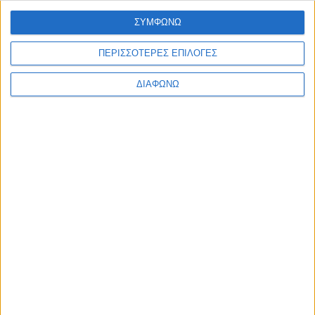
υγεία μας, καλό θα ήταν πρώτα να απευθυνθούμε
ΣΥΜΦΩΝΩ
σε κάποιον ειδικό.
ΠΗΓΕΣ:
ΠΕΡΙΣΣΟΤΕΡΕΣ ΕΠΙΛΟΓΕΣ
Muscular Body Image Lures Boys Into Gym, and
ΔΙΑΦΩΝΩ
Obsession. The New York Times Eisenberg ME, Wall
M, Neumark-Sztainer D. Muscle-enhancing
Behaviors Among Adolescent Girls and Boys.
Pediatrics. 2012 Nov 19.