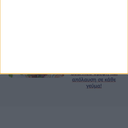
Υγεία, διατροφή & lifestyle
Κεφάλαιο “Διατροφή
18 ΦΕΒ
πριν και μετά την
προπόνηση”
Τα νέα της αγοράς
Φυτικά Εναλλακτικά
9 ΔΕΚ
Κρέατος Garden
Gourmet: θρέψη και
απόλαυση σε κάθε
γεύμα!